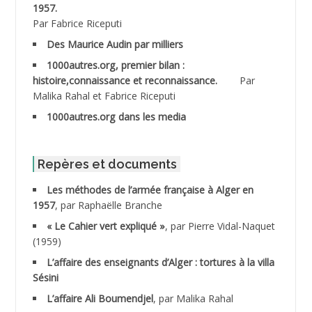
ABDESMED Mohamed ben Kaddour
1957.
Par Fabrice Riceputi
ABDESSELAMI Kouider
Des Maurice Audin par milliers
1000autres.org, premier bilan :
ABDESSLEM Ahmed dit le Coiffeur
histoire,connaissance et reconnaissance.
Par
Malika Rahal et Fabrice Riceputi
ABDOUDOU
1000autres.org dans les media
ABIB Mohamed
ABID Mohamed
Repères et documents
Les méthodes de l’armée française à Alger en
ABNOUN Salah
1957
, par Raphaëlle Branche
« Le Cahier vert expliqué »
, par Pierre Vidal-Naquet
ACHACHE M.*
(1959)
ACHLAF Ali
L’affaire des enseignants d’Alger : tortures à la villa
Sésini
ADALENE Tahar
L’affaire Ali Boumendjel
, par Malika Rahal