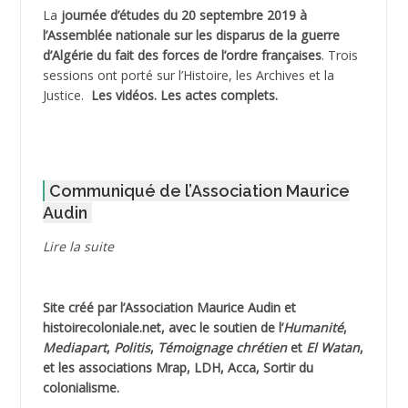
La
journée d’études du 20 septembre 2019 à
ADJAOUT
l’Assemblée nationale sur les disparus de la guerre
d’Algérie du fait des forces de l’ordre françaises
. Trois
ADNI Mohamed Akli
sessions ont porté sur l’Histoire, les Archives et la
Justice.
Les vidéos.
Les actes complets
.
ADOUL Arab *
AFLIAOU Mohamed *
Communiqué de l’Association Maurice
AGOULMINE
Audin
AGUIB Djaffar
Lire la suite
AGUIB Nouredine
Site créé par l’
Association Maurice Audin
et
AHLOUCHE Mabrouk *
histoirecoloniale.net
, avec le soutien de l’
Humanité
,
Mediapart
,
Politis
,
Témoignage
chrétien
et
El Watan
,
AIBLIED Ahmed
et les associations Mrap, LDH, Acca, Sortir du
colonialisme.
AIBOUD Abderrahmane *