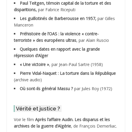
Paul Teitgen, témoin capital de la torture et des
ADALMI
disparitions,
par Fabrice Riceputi
ADANE Ramdane *
Les guillotinés de Barberousse en 1957,
par Gilles
Manceron
ADDAD
Préhistoire de l’OAS : la violence « contre-
terroriste » des européens ultras
, par Alain Ruscio
ADDALA Baghdad*
Quelques dates en rapport avec la grande
répression d’Alger
ADDALA Boualem*
« Une victoire »
, par Jean-Paul Sartre (1958)
ADDANE
Pierre Vidal-Naquet : La torture dans la République
(archive audio)
ADDECHE Rachid
Où sont-ils général Massu ?
par Jules Roy (1972)
ADDER Omar
Vérité et justice ?
ADELIOUAT Vve AIT SAADA
Voir le film
Après l’affaire Audin. Les disparus et les
archives de la guerre d’Algérie
, de François Demerliac.
ADJANI Khaled