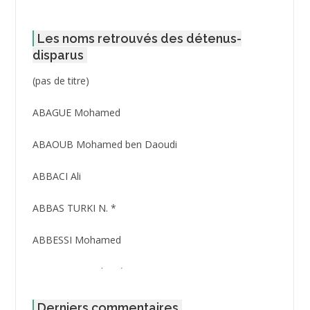
Les noms retrouvés des détenus-
disparus
Post
(pas de titre)
ID
3416
ABAGUE Mohamed
ABAOUB Mohamed ben Daoudi
ABBACI Ali
ABBAS TURKI N. *
ABBESSI Mohamed
ABBOUR Azzedine *
ABDAT Amar
Derniers commentaires