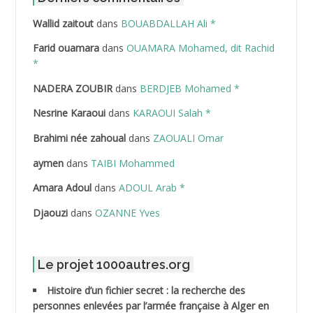
Wallid zaitout
dans
BOUABDALLAH Ali *
ABDEDDAIM Hamid
Farid ouamara
dans
OUAMARA Mohamed, dit Rachid
ABDELAZIZ Mohamed
*
NADERA ZOUBIR
dans
BERDJEB Mohamed *
ABDELHAFID Lakhdar
Nesrine Karaoui
dans
KARAOUI Salah *
ABDELHOUHAB Haciba
Brahimi née zahoual
dans
ZAOUALI Omar
ABDELLAZIZ Mohamed Hamoud*
aymen
dans
TAIBI Mohammed
ABDELLI Mohamed
Amara Adoul
dans
ADOUL Arab *
Djaouzi
dans
OZANNE Yves
ABDELLI Mohamed *
ABDELMALEK Abdelaziz
Le projet 1000autres.org
ABDELMOUMENE Ahmed
Histoire d’un fichier secret : la recherche des
personnes enlevées par l’armée française à Alger en