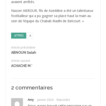
avaient arrêtés.
Nasser ABBOUR, fils de Azeddine a été un talentueux
footballeur qui a pu gagner sa place haut la main au
sein de l’équipe du Chabab Riadhi de Belcourt. »
A
LETTRES
Article précédent
ABNOUN Salah
Article suivant
ACHACHE M.*
2 commentaires
Amy
janvier 2024
Répondre
Nous avons trouvé cette personne sur un