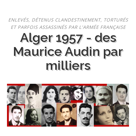
Aller
ENLEVÉS, DÉTENUS CLANDESTINEMENT, TORTURÉS
au
ET PARFOIS ASSASSINÉS PAR L’ARMÉE FRANÇAISE
contenu
Alger 1957 - des
Maurice Audin par
milliers