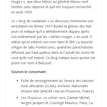
rouges », que deux lettres au général Massu sont
restées sans réponse et qu’il est toujours recherché
en août 1959.
Le « blog de ruedarwin » (ci-dessous) mentionne une
arrestation en février 1957 durant la grèves des huit
jours et indique qu’il a définitivement disparu après
son enlèvement par les « bérets rouges » en août. Il
relève qu’on entend son nom dans le film
La bataille
d’Alger
de Gillo Pontercorvo, quand les parachutistes
diffusent par haut-parleur dans la Casbah les noms de
ceux qu’ils ont enlevé. Ce blog indique aussi qu’une rue
porte son nom à Belcourt.
Sources le concernant :
Fiche de renseignement du Service des liaisons
nord-africaines (SLNA), Archives Nationales
d’Outre-Mer (ANOM / Aix-en-Provence, France).
Les Disparus. Le cahier vert
, Zavrian Michel,
Vergès Jacques et Courrégé Maurice, Paris, La