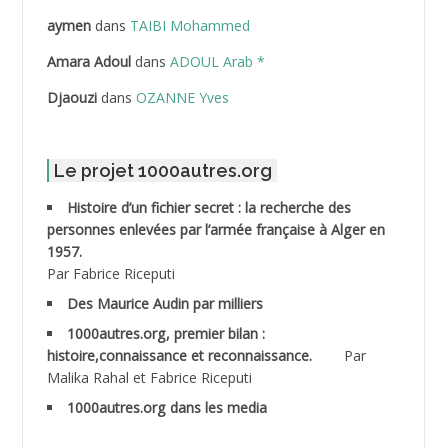
ABDELLAZIZ Mohamed Hamoud*
aymen
dans
TAIBI Mohammed
ABDELLI Mohamed
Amara Adoul
dans
ADOUL Arab *
Djaouzi
dans
OZANNE Yves
ABDELLI Mohamed *
ABDELMALEK Abdelaziz
Le projet 1000autres.org
ABDELMOUMENE Ahmed
Histoire d’un fichier secret : la recherche des
personnes enlevées par l’armée française à Alger en
ABDESMED Mohamed ben Kaddour
1957.
Par Fabrice Riceputi
ABDESSELAMI Kouider
Des Maurice Audin par milliers
1000autres.org, premier bilan :
ABDESSLEM Ahmed dit le Coiffeur
histoire,connaissance et reconnaissance.
Par
Malika Rahal et Fabrice Riceputi
ABDOUDOU
1000autres.org dans les media
ABIB Mohamed