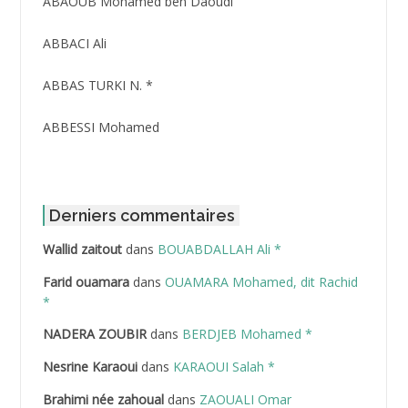
ABAOUB Mohamed ben Daoudi
ABBACI Ali
ABBAS TURKI N. *
ABBESSI Mohamed
ABBOUR Azzedine *
ABDAT Amar
Derniers commentaires
Wallid zaitout
dans
BOUABDALLAH Ali *
ABDEDDAIM Hamid
Farid ouamara
dans
OUAMARA Mohamed, dit Rachid
ABDELAZIZ Mohamed
*
NADERA ZOUBIR
dans
BERDJEB Mohamed *
ABDELHAFID Lakhdar
Nesrine Karaoui
dans
KARAOUI Salah *
ABDELHOUHAB Haciba
Brahimi née zahoual
dans
ZAOUALI Omar