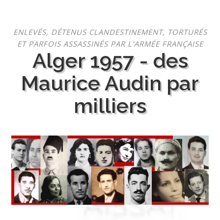
Aller
ENLEVÉS, DÉTENUS CLANDESTINEMENT, TORTURÉS
au
ET PARFOIS ASSASSINÉS PAR L’ARMÉE FRANÇAISE
contenu
Alger 1957 - des
Maurice Audin par
milliers