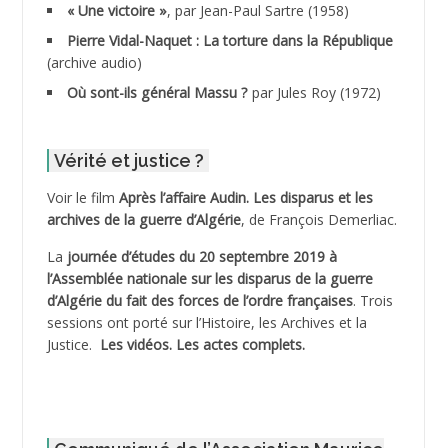
« Une victoire »
, par Jean-Paul Sartre (1958)
ADDANE
Pierre Vidal-Naquet : La torture dans la République
(archive audio)
ADDECHE Rachid
Où sont-ils général Massu ?
par Jules Roy (1972)
ADDER Omar
Vérité et justice ?
ADELIOUAT Vve AIT SAADA
Voir le film
Après l’affaire Audin. Les disparus et les
archives de la guerre d’Algérie
, de François Demerliac.
ADJANI Khaled
La
journée d’études du 20 septembre 2019 à
ADJAOUT
l’Assemblée nationale sur les disparus de la guerre
d’Algérie du fait des forces de l’ordre françaises
. Trois
ADNI Mohamed Akli
sessions ont porté sur l’Histoire, les Archives et la
Justice.
Les vidéos.
Les actes complets
.
ADOUL Arab *
AFLIAOU Mohamed *