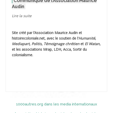
Communiqué de l’Association Maurice
AGOULMINE
Audin
AGUIB Djaffar
Lire la suite
AGUIB Nouredine
Site créé par l’
Association Maurice Audin
et
AHLOUCHE Mabrouk *
histoirecoloniale.net
, avec le soutien de l’
Humanité
,
Mediapart
,
Politis
,
Témoignage
chrétien
et
El Watan
,
AIBLIED Ahmed
et les associations Mrap, LDH, Acca, Sortir du
colonialisme.
AIBOUD Abderrahmane *
AIBOUD Ahmed
AICH
AICHEKADRA Sid Ahmed
1000autres.org dans les media internationaux
AICI (ou AISSI) Laïd