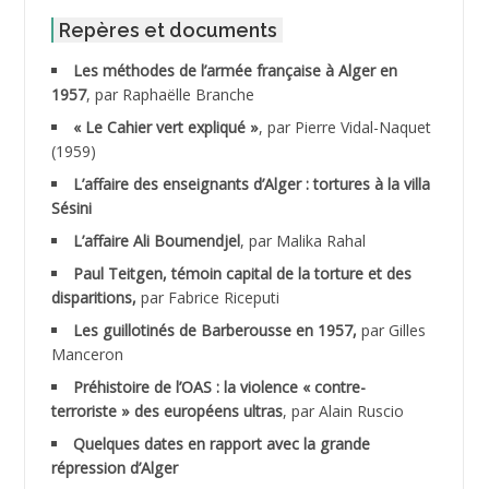
ABID Mohamed
Repères et documents
Les méthodes de l’armée française à Alger en
ABNOUN Salah
1957
, par Raphaëlle Branche
« Le Cahier vert expliqué »
, par Pierre Vidal-Naquet
ACHACHE M.*
(1959)
ACHLAF Ali
L’affaire des enseignants d’Alger : tortures à la villa
Sésini
ADALENE Tahar
L’affaire Ali Boumendjel
, par Malika Rahal
Paul Teitgen, témoin capital de la torture et des
ADALMI
disparitions,
par Fabrice Riceputi
ADANE Ramdane *
Les guillotinés de Barberousse en 1957,
par Gilles
Manceron
ADDAD
Préhistoire de l’OAS : la violence « contre-
terroriste » des européens ultras
, par Alain Ruscio
ADDALA Baghdad*
Quelques dates en rapport avec la grande
répression d’Alger
ADDALA Boualem*