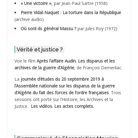
« Une victoire »
, par Jean-Paul Sartre (1958)
ADDANE
Pierre Vidal-Naquet : La torture dans la République
(archive audio)
ADDECHE Rachid
Où sont-ils général Massu ?
par Jules Roy (1972)
ADDER Omar *
Vérité et justice ?
ADELIOUAT Vve AIT SAADA
Voir le film
Après l’affaire Audin. Les disparus et les
archives de la guerre d’Algérie
, de François Demerliac.
ADJANI Khaled
La
journée d’études du 20 septembre 2019 à
ADJAOUT
l’Assemblée nationale sur les disparus de la guerre
d’Algérie du fait des forces de l’ordre françaises
. Trois
ADNI Mohamed Akli
sessions ont porté sur l’Histoire, les Archives et la
Justice.
Les vidéos.
Les actes complets
.
ADOUL Arab *
AFLIAOU Mohamed *