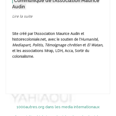
Communiqué de l’Association Maurice
AGOULMINE
Audin
AGUIB Djaffar
Lire la suite
AGUIB Nouredine
Site créé par l’
Association Maurice Audin
et
AHLOUCHE Mabrouk *
histoirecoloniale.net
, avec le soutien de l’
Humanité
,
Mediapart
,
Politis
,
Témoignage
chrétien
et
El Watan
,
AIBLIED Ahmed
et les associations Mrap, LDH, Acca, Sortir du
colonialisme.
AIBOUD Abderrahmane *
AIBOUD Ahmed
AICH
AICHEKADRA Sid Ahmed
1000autres.org dans les media internationaux
AICI (ou AISSI) Laïd