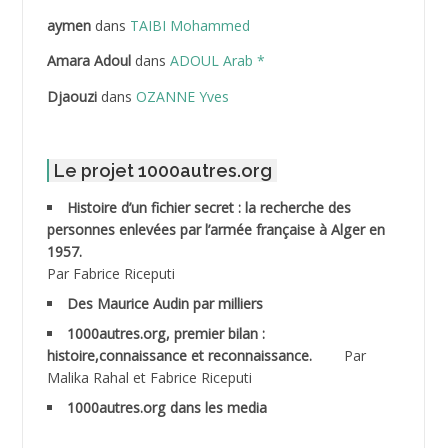
ABDELLAZIZ Mohamed Hamoud*
aymen
dans
TAIBI Mohammed
ABDELLI Mohamed
Amara Adoul
dans
ADOUL Arab *
Djaouzi
dans
OZANNE Yves
ABDELLI Mohamed *
ABDELMALEK Abdelaziz
Le projet 1000autres.org
ABDELMOUMENE Ahmed
Histoire d’un fichier secret : la recherche des
personnes enlevées par l’armée française à Alger en
ABDESMED Mohamed ben Kaddour
1957.
Par Fabrice Riceputi
ABDESSELAMI Kouider
Des Maurice Audin par milliers
1000autres.org, premier bilan :
ABDESSLEM Ahmed dit le Coiffeur
histoire,connaissance et reconnaissance.
Par
Malika Rahal et Fabrice Riceputi
ABDOUDOU
1000autres.org dans les media
ABIB Mohamed