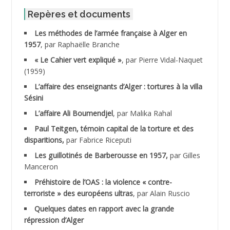
ABID Mohamed
Repères et documents
Les méthodes de l’armée française à Alger en
ABNOUN Salah *
1957
, par Raphaëlle Branche
« Le Cahier vert expliqué »
, par Pierre Vidal-Naquet
ACHACHE M.*
(1959)
ACHLAF Ali
L’affaire des enseignants d’Alger : tortures à la villa
Sésini
ADALENE Tahar
L’affaire Ali Boumendjel
, par Malika Rahal
Paul Teitgen, témoin capital de la torture et des
ADALMI
disparitions,
par Fabrice Riceputi
ADANE Ramdane *
Les guillotinés de Barberousse en 1957,
par Gilles
Manceron
ADDAD
Préhistoire de l’OAS : la violence « contre-
terroriste » des européens ultras
, par Alain Ruscio
ADDALA Baghdad*
Quelques dates en rapport avec la grande
répression d’Alger
ADDALA Boualem*