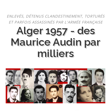
Aller
ENLEVÉS, DÉTENUS CLANDESTINEMENT, TORTURÉS
au
ET PARFOIS ASSASSINÉS PAR L’ARMÉE FRANÇAISE
contenu
Alger 1957 - des
Maurice Audin par
milliers