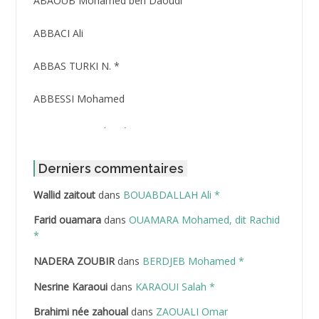
ABAOUB Mohamed ben Daoudi
ABBACI Ali
ABBAS TURKI N. *
ABBESSI Mohamed
ABBOUR Azzedine *
ABDAT Amar
Derniers commentaires
Wallid zaitout
dans
BOUABDALLAH Ali *
ABDEDDAIM Hamid
Farid ouamara
dans
OUAMARA Mohamed, dit Rachid
ABDELAZIZ Mohamed
*
NADERA ZOUBIR
dans
BERDJEB Mohamed *
ABDELHAFID Lakhdar
Nesrine Karaoui
dans
KARAOUI Salah *
ABDELHOUHAB Haciba
Brahimi née zahoual
dans
ZAOUALI Omar