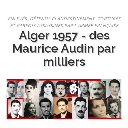
Aller
ENLEVÉS, DÉTENUS CLANDESTINEMENT, TORTURÉS
au
ET PARFOIS ASSASSINÉS PAR L’ARMÉE FRANÇAISE
contenu
Alger 1957 - des
Maurice Audin par
milliers