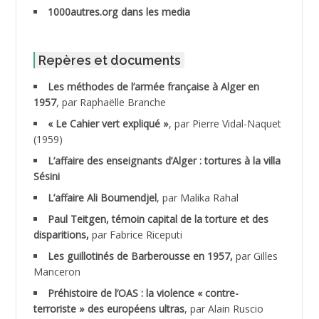
1000autres.org dans les media
ABIB Mohamed
ABID Mohamed
Repères et documents
Les méthodes de l’armée française à Alger en
ABNOUN Salah
1957
, par Raphaëlle Branche
« Le Cahier vert expliqué »
, par Pierre Vidal-Naquet
ACHACHE M.*
(1959)
ACHLAF Ali
L’affaire des enseignants d’Alger : tortures à la villa
Sésini
ADALENE Tahar
L’affaire Ali Boumendjel
, par Malika Rahal
Paul Teitgen, témoin capital de la torture et des
ADALMI
disparitions,
par Fabrice Riceputi
ADANE Ramdane *
Les guillotinés de Barberousse en 1957,
par Gilles
Manceron
ADDAD
Préhistoire de l’OAS : la violence « contre-
terroriste » des européens ultras
, par Alain Ruscio