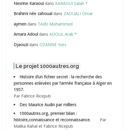
Nesrine Karaoui
dans
KARAOUI Salah *
ABDELHOUHAB Haciba
Brahimi née zahoual
dans
ZAOUALI Omar
ABDELLAZIZ Mohamed Hamoud*
aymen
dans
TAIBI Mohammed
ABDELLI Mohamed
Amara Adoul
dans
ADOUL Arab *
Djaouzi
dans
OZANNE Yves
ABDELLI Mohamed *
ABDELMALEK Abdelaziz
Le projet 1000autres.org
ABDELMOUMENE Ahmed
Histoire d’un fichier secret : la recherche des
personnes enlevées par l’armée française à Alger en
ABDESMED Mohamed ben Kaddour
1957.
Par Fabrice Riceputi
ABDESSELAMI Kouider
Des Maurice Audin par milliers
1000autres.org, premier bilan :
ABDESSLEM Ahmed dit le Coiffeur
histoire,connaissance et reconnaissance.
Par
Malika Rahal et Fabrice Riceputi
ABDOUDOU