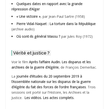
ADDALA Baghdad*
Quelques dates en rapport avec la grande
répression d’Alger
ADDALA Boualem*
« Une victoire »
, par Jean-Paul Sartre (1958)
ADDANE
Pierre Vidal-Naquet : La torture dans la République
(archive audio)
ADDECHE Rachid
Où sont-ils général Massu ?
par Jules Roy (1972)
ADDER Omar
Vérité et justice ?
ADELIOUAT Vve AIT SAADA
Voir le film
Après l’affaire Audin. Les disparus et les
archives de la guerre d’Algérie
, de François Demerliac.
ADJANI Khaled
La
journée d’études du 20 septembre 2019 à
ADJAOUT
l’Assemblée nationale sur les disparus de la guerre
d’Algérie du fait des forces de l’ordre françaises
. Trois
ADNI Mohamed Akli
sessions ont porté sur l’Histoire, les Archives et la
Justice.
Les vidéos.
Les actes complets
.
ADOUL Arab *