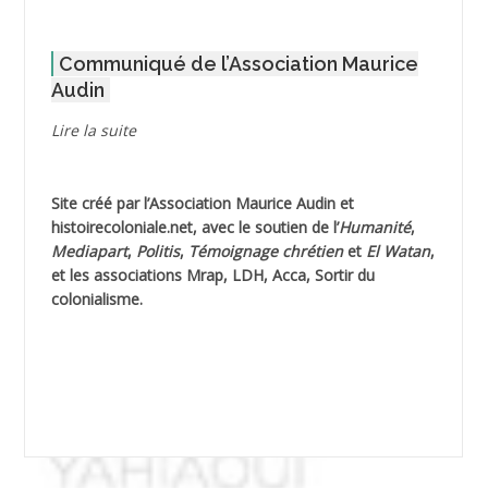
AFLIAOU Mohamed *
Communiqué de l’Association Maurice
AGOULMINE
Audin
AGUIB Djaffar
Lire la suite
AGUIB Nouredine
Site créé par l’
Association Maurice Audin
et
AHLOUCHE Mabrouk *
histoirecoloniale.net
, avec le soutien de l’
Humanité
,
Mediapart
,
Politis
,
Témoignage
chrétien
et
El Watan
,
AIBLIED Ahmed
et les associations Mrap, LDH, Acca, Sortir du
colonialisme.
AIBOUD Abderrahmane *
AIBOUD Ahmed
AICH
AICHEKADRA Sid Ahmed