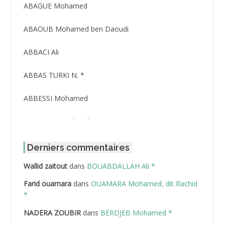
3416
ABAGUE Mohamed
ABAOUB Mohamed ben Daoudi
ABBACI Ali
ABBAS TURKI N. *
ABBESSI Mohamed
ABBOUR Azzedine *
ABDAT Amar
Derniers commentaires
Wallid zaitout
dans
BOUABDALLAH Ali *
ABDEDDAIM Hamid
Farid ouamara
dans
OUAMARA Mohamed, dit Rachid
ABDELAZIZ Mohamed
*
NADERA ZOUBIR
dans
BERDJEB Mohamed *
ABDELHAFID Lakhdar