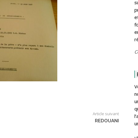
s
p
e
f
e
r
C
V
n
u
q
Article suivant
l
REDOUANI
u
ي