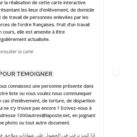
ur la réalisation de cette carte interactive
résentant les lieux d’enlèvement, de domicile
t de travail de personnes enlevées par les
orces de l’ordre françaises. Fruit d’un travail
n cours, elle est amenée à être
égulièrement actualisée.
onsulter la carte
POUR TEMOIGNER
ous connaissez une personne présente dans
otre liste ou vous voulez nous communiquer
n cas d’enlèvement, de torture, de disparition
ui ne s’y trouve pas encore ? Ecrivez-nous à
’adresse 1000autres@laposte.net, en joignant
ne photo ou tout autre document.
إذا كنت ترغب في الحصول على شهادات وملاحق ف