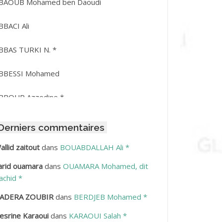
BAOUB Mohamed ben Daoudi
BBACI Ali
BBAS TURKI N. *
BBESSI Mohamed
BBOUR Azzedine *
BDAT Amar
Derniers commentaires
BDEDDAIM Hamid
allid zaitout
dans
BOUABDALLAH Ali *
arid ouamara
dans
OUAMARA Mohamed, dit
BDELAZIZ Mohamed
achid *
BDELHAFID Lakhdar
ADERA ZOUBIR
dans
BERDJEB Mohamed *
esrine Karaoui
dans
KARAOUI Salah *
BDELHOUHAB Haciba