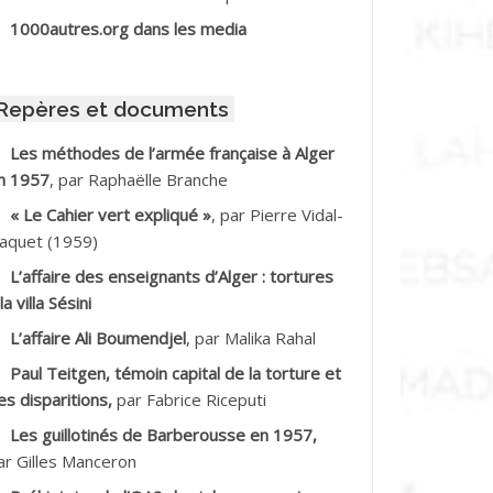
BIB Mohamed
1000autres.org dans les media
BID Mohamed
Repères et documents
BNOUN Salah
Les méthodes de l’armée française à Alger
n 1957
, par Raphaëlle Branche
CHACHE M.*
« Le Cahier vert expliqué »
, par Pierre Vidal-
CHLAF Ali
aquet (1959)
L’affaire des enseignants d’Alger : tortures
DALENE Tahar
la villa Sésini
L’affaire Ali Boumendjel
, par Malika Rahal
DALMI
Paul Teitgen, témoin capital de la torture et
DANE Ramdane *
es disparitions,
par Fabrice Riceputi
Les guillotinés de Barberousse en 1957,
DDAD
ar Gilles Manceron