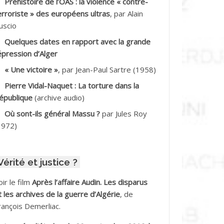
Préhistoire de l’OAS : la violence « contre-
DDALA Baghdad*
erroriste » des européens ultras
, par Alain
uscio
DDALA Boualem*
Quelques dates en rapport avec la grande
DDANE
épression d’Alger
« Une victoire »
, par Jean-Paul Sartre (1958)
DDECHE Rachid
Pierre Vidal-Naquet : La torture dans la
épublique
(archive audio)
DDER Omar
Où sont-ils général Massu ?
par Jules Roy
DELIOUAT Vve AIT SAADA
1972)
DJANI Khaled
Vérité et justice ?
DJAOUT
oir le film
Après l’affaire Audin. Les disparus
DNI Mohamed Akli
t les archives de la guerre d’Algérie
, de
rançois Demerliac.
DOUL Arab *