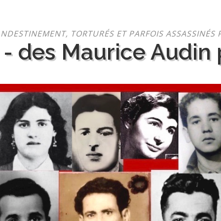
NDESTINEMENT, TORTURÉS ET PARFOIS ASSASSINÉS 
 - des Maurice Audin p