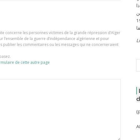
ا
ن
لعاصمة عام 1957
e site concerne les personnes victimes de la grande répression d’Alger
our l’ensemble de la guerre d’indépendance algérienne et pour
Li
ons publier les commentaires ou les messages qui ne concerneraient
basez.
R
rmulaire de cette autre page
d
(
A