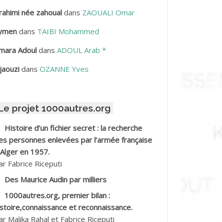
rahimi née zahoual
dans
ZAOUALI Omar
BDELLAZIZ Mohamed Hamoud*
ymen
dans
TAIBI Mohammed
BDELLI Mohamed
mara Adoul
dans
ADOUL Arab *
BDELLI Mohamed *
jaouzi
dans
OZANNE Yves
BDELMALEK Abdelaziz
Le projet 1000autres.org
BDELMOUMENE Ahmed
Histoire d’un fichier secret : la recherche
BDESMED Mohamed ben Kaddour
es personnes enlevées par l’armée française
 Alger en 1957.
BDESSELAMI Kouider
ar Fabrice Riceputi
Des Maurice Audin par milliers
BDESSLEM Ahmed dit le Coiffeur
1000autres.org, premier bilan :
istoire,connaissance et reconnaissance.
BDOUDOU
ar Malika Rahal et Fabrice Riceputi