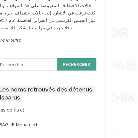
حالات الاختطاف المعروضة على هذا الموقع ، أو إذ
كنت ترغب في الإشارة إلى حالات اختطاف أخرى م
قبل الجيش الفرنسي في الجزائر ا
، فلا تتردد في مراسلتنا. شكرا لك مسبقا.
re la suite
echercher :
Les noms retrouvés des détenus-
isparus
Post
pas de titre)
ID
3416
BAGUE Mohamed