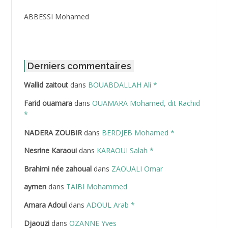
ABBESSI Mohamed
ABBOUR Azzedine *
ABDAT Amar
Derniers commentaires
Wallid zaitout
dans
BOUABDALLAH Ali *
ABDEDDAIM Hamid
Farid ouamara
dans
OUAMARA Mohamed, dit Rachid
ABDELAZIZ Mohamed
*
NADERA ZOUBIR
dans
BERDJEB Mohamed *
ABDELHAFID Lakhdar
Nesrine Karaoui
dans
KARAOUI Salah *
ABDELHOUHAB Haciba
Brahimi née zahoual
dans
ZAOUALI Omar
ABDELLAZIZ Mohamed Hamoud*
aymen
dans
TAIBI Mohammed
ABDELLI Mohamed
Amara Adoul
dans
ADOUL Arab *
Djaouzi
dans
OZANNE Yves
ABDELLI Mohamed *