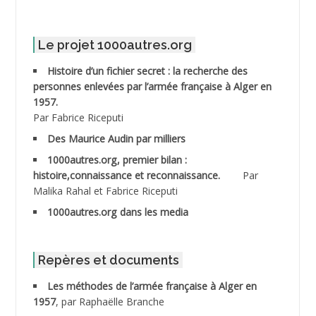
ABDELMALEK Abdelaziz
Le projet 1000autres.org
ABDELMOUMENE Ahmed
Histoire d’un fichier secret : la recherche des
personnes enlevées par l’armée française à Alger en
ABDESMED Mohamed ben Kaddour
1957.
Par Fabrice Riceputi
ABDESSELAMI Kouider
Des Maurice Audin par milliers
1000autres.org, premier bilan :
ABDESSLEM Ahmed dit le Coiffeur
histoire,connaissance et reconnaissance.
Par
Malika Rahal et Fabrice Riceputi
ABDOUDOU
1000autres.org dans les media
ABIB Mohamed
ABID Mohamed
Repères et documents
Les méthodes de l’armée française à Alger en
ABNOUN Salah
1957
, par Raphaëlle Branche