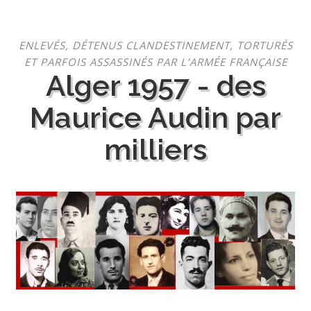
Aller
ENLEVÉS, DÉTENUS CLANDESTINEMENT, TORTURÉS
au
ET PARFOIS ASSASSINÉS PAR L’ARMÉE FRANÇAISE
contenu
Alger 1957 - des
Maurice Audin par
milliers