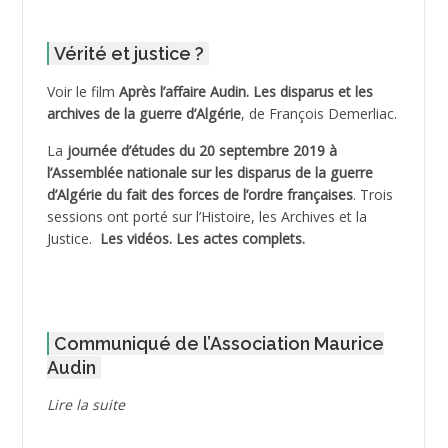
ADDER Omar
Vérité et justice ?
ADELIOUAT Vve AIT SAADA
Voir le film
Après l’affaire Audin. Les disparus et les
archives de la guerre d’Algérie
, de François Demerliac.
ADJANI Khaled
La
journée d’études du 20 septembre 2019 à
ADJAOUT
l’Assemblée nationale sur les disparus de la guerre
d’Algérie du fait des forces de l’ordre françaises
. Trois
ADNI Mohamed Akli
sessions ont porté sur l’Histoire, les Archives et la
Justice.
Les vidéos.
Les actes complets
.
ADOUL Arab *
AFLIAOU Mohamed *
Communiqué de l’Association Maurice
AGOULMINE
Audin
AGUIB Djaffar
Lire la suite
AGUIB Nouredine