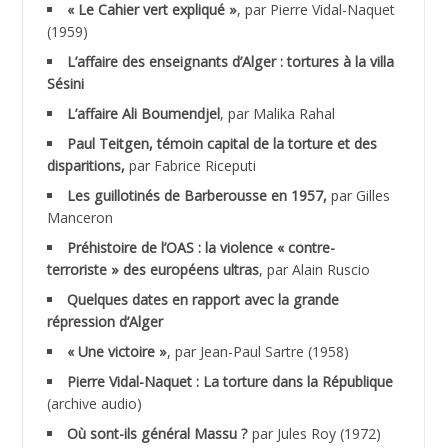
« Le Cahier vert expliqué »
, par Pierre Vidal-Naquet
ACHACHE M.*
(1959)
ACHLAF Ali
L’affaire des enseignants d’Alger : tortures à la villa
Sésini
ADALENE Tahar
L’affaire Ali Boumendjel
, par Malika Rahal
Paul Teitgen, témoin capital de la torture et des
ADALMI
disparitions,
par Fabrice Riceputi
ADANE Ramdane *
Les guillotinés de Barberousse en 1957,
par Gilles
Manceron
ADDAD
Préhistoire de l’OAS : la violence « contre-
terroriste » des européens ultras
, par Alain Ruscio
ADDALA Baghdad*
Quelques dates en rapport avec la grande
répression d’Alger
ADDALA Boualem*
« Une victoire »
, par Jean-Paul Sartre (1958)
ADDANE
Pierre Vidal-Naquet : La torture dans la République
(archive audio)
ADDECHE Rachid
Où sont-ils général Massu ?
par Jules Roy (1972)