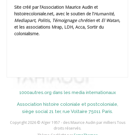
Site créé par l’
Association Maurice Audin
et
AHLOUCHE Mabrouk *
histoirecoloniale.net
, avec le soutien de l’
Humanité
,
Mediapart
,
Politis
,
Témoignage
chrétien
et
El Watan
,
AIBLIED Ahmed
et les associations Mrap, LDH, Acca, Sortir du
colonialisme.
AIBOUD Abderrahmane *
AIBOUD Ahmed
AICH
AICHEKADRA Sid Ahmed
1000autres.org dans les media internationaux
AICI (ou AISSI) Laïd
Association histoire coloniale et postcoloniale,
AIDI
siège social 21 ter, rue Voltaire 75011 Paris.
AININE Abdelkader
Copyright 2026 © Alger 1957 - des Maurice Audin par milliers Tous
droits réservés.