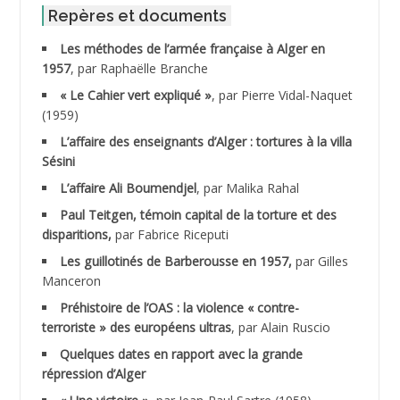
ABID Mohamed
Repères et documents
Les méthodes de l’armée française à Alger en
ABNOUN Salah
1957
, par Raphaëlle Branche
« Le Cahier vert expliqué »
, par Pierre Vidal-Naquet
ACHACHE M.*
(1959)
ACHLAF Ali
L’affaire des enseignants d’Alger : tortures à la villa
Sésini
ADALENE Tahar
L’affaire Ali Boumendjel
, par Malika Rahal
Paul Teitgen, témoin capital de la torture et des
ADALMI
disparitions,
par Fabrice Riceputi
ADANE Ramdane *
Les guillotinés de Barberousse en 1957,
par Gilles
Manceron
ADDAD
Préhistoire de l’OAS : la violence « contre-
terroriste » des européens ultras
, par Alain Ruscio
ADDALA Baghdad*
Quelques dates en rapport avec la grande
répression d’Alger
ADDALA Boualem*