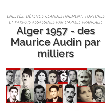
Aller
ENLEVÉS, DÉTENUS CLANDESTINEMENT, TORTURÉS
au
ET PARFOIS ASSASSINÉS PAR L’ARMÉE FRANÇAISE
contenu
Alger 1957 - des
Maurice Audin par
milliers