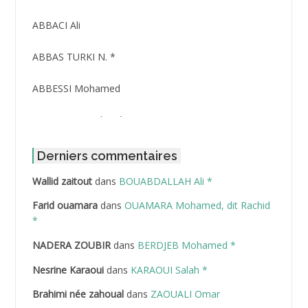
ABBACI Ali
ABBAS TURKI N. *
ABBESSI Mohamed
ABBOUR Azzedine *
ABDAT Amar
Derniers commentaires
Wallid zaitout
dans
BOUABDALLAH Ali *
ABDEDDAIM Hamid
Farid ouamara
dans
OUAMARA Mohamed, dit Rachid
ABDELAZIZ Mohamed
*
NADERA ZOUBIR
dans
BERDJEB Mohamed *
ABDELHAFID Lakhdar
Nesrine Karaoui
dans
KARAOUI Salah *
ABDELHOUHAB Haciba
Brahimi née zahoual
dans
ZAOUALI Omar