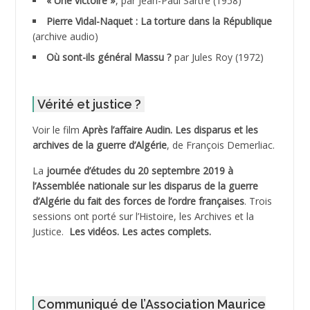
« Une victoire »
, par Jean-Paul Sartre (1958)
ADDANE
Pierre Vidal-Naquet : La torture dans la République
(archive audio)
ADDECHE Rachid
Où sont-ils général Massu ?
par Jules Roy (1972)
ADDER Omar
Vérité et justice ?
ADELIOUAT Vve AIT SAADA
Voir le film
Après l’affaire Audin. Les disparus et les
archives de la guerre d’Algérie
, de François Demerliac.
ADJANI Khaled
La
journée d’études du 20 septembre 2019 à
ADJAOUT
l’Assemblée nationale sur les disparus de la guerre
d’Algérie du fait des forces de l’ordre françaises
. Trois
ADNI Mohamed Akli
sessions ont porté sur l’Histoire, les Archives et la
Justice.
Les vidéos.
Les actes complets
.
ADOUL Arab *
AFLIAOU Mohamed *
Communiqué de l’Association Maurice
AGOULMINE