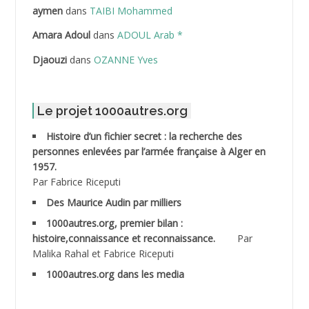
ABDELLAZIZ Mohamed Hamoud*
aymen
dans
TAIBI Mohammed
ABDELLI Mohamed
Amara Adoul
dans
ADOUL Arab *
Djaouzi
dans
OZANNE Yves
ABDELLI Mohamed *
ABDELMALEK Abdelaziz
Le projet 1000autres.org
ABDELMOUMENE Ahmed
Histoire d’un fichier secret : la recherche des
personnes enlevées par l’armée française à Alger en
ABDESMED Mohamed ben Kaddour
1957.
Par Fabrice Riceputi
ABDESSELAMI Kouider
Des Maurice Audin par milliers
1000autres.org, premier bilan :
ABDESSLEM Ahmed dit le Coiffeur
histoire,connaissance et reconnaissance.
Par
Malika Rahal et Fabrice Riceputi
ABDOUDOU
1000autres.org dans les media
ABIB Mohamed