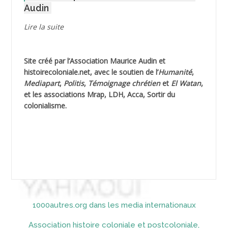
Audin
AGUIB Djaffar
Lire la suite
AGUIB Nouredine
Site créé par l’
Association Maurice Audin
et
AHLOUCHE Mabrouk *
histoirecoloniale.net
, avec le soutien de l’
Humanité
,
Mediapart
,
Politis
,
Témoignage
chrétien
et
El Watan
,
AIBLIED Ahmed
et les associations Mrap, LDH, Acca, Sortir du
colonialisme.
AIBOUD Abderrahmane *
AIBOUD Ahmed
AICH
AICHEKADRA Sid Ahmed
1000autres.org dans les media internationaux
AICI (ou AISSI) Laïd
Association histoire coloniale et postcoloniale,