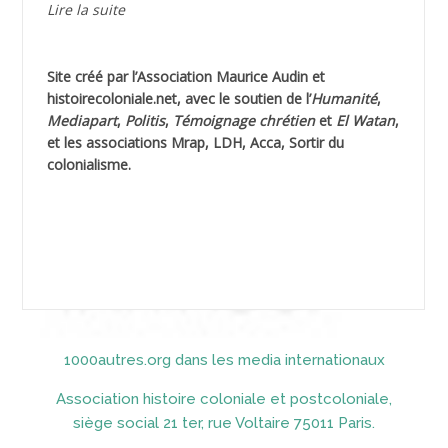
Lire la suite
AGUIB Nouredine
Site créé par l’
Association Maurice Audin
et
AHLOUCHE Mabrouk *
histoirecoloniale.net
, avec le soutien de l’
Humanité
,
Mediapart
,
Politis
,
Témoignage
chrétien
et
El Watan
,
AIBLIED Ahmed
et les associations Mrap, LDH, Acca, Sortir du
colonialisme.
AIBOUD (ou AIBOUB) Ahmed
AIBOUD Abderrahmane *
AICH
AICHEKADRA Sid Ahmed
1000autres.org dans les media internationaux
AICI (ou AISSI) Laïd
Association histoire coloniale et postcoloniale,
AIDI
siège social 21 ter, rue Voltaire 75011 Paris.