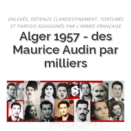
Aller
ENLEVÉS, DÉTENUS CLANDESTINEMENT, TORTURÉS
au
ET PARFOIS ASSASSINÉS PAR L’ARMÉE FRANÇAISE
contenu
Alger 1957 - des
Maurice Audin par
milliers