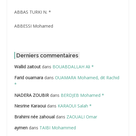
ABBAS TURKI N. *
ABBESSI Mohamed
ABBOUR Azzedine *
ABDAT Amar
Derniers commentaires
Wallid zaitout
dans
BOUABDALLAH Ali *
ABDEDDAIM Hamid
Farid ouamara
dans
OUAMARA Mohamed, dit Rachid
ABDELAZIZ Mohamed
*
NADERA ZOUBIR
dans
BERDJEB Mohamed *
ABDELHAFID Lakhdar
Nesrine Karaoui
dans
KARAOUI Salah *
ABDELHOUHAB Haciba
Brahimi née zahoual
dans
ZAOUALI Omar
ABDELLAZIZ Mohamed Hamoud*
aymen
dans
TAIBI Mohammed