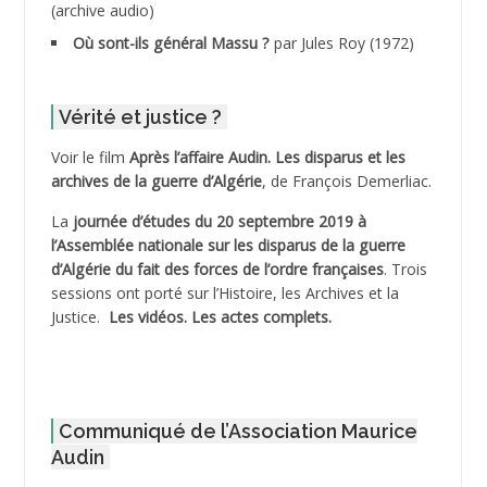
(archive audio)
ADDECHE Rachid
Où sont-ils général Massu ?
par Jules Roy (1972)
ADDER Omar
Vérité et justice ?
ADELIOUAT Vve AIT SAADA
Voir le film
Après l’affaire Audin. Les disparus et les
archives de la guerre d’Algérie
, de François Demerliac.
ADJANI Khaled
La
journée d’études du 20 septembre 2019 à
ADJAOUT
l’Assemblée nationale sur les disparus de la guerre
d’Algérie du fait des forces de l’ordre françaises
. Trois
ADNI Mohamed Akli
sessions ont porté sur l’Histoire, les Archives et la
Justice.
Les vidéos.
Les actes complets
.
ADOUL Arab *
AFLIAOU Mohamed *
Communiqué de l’Association Maurice
AGOULMINE
Audin
AGUIB Djaffar