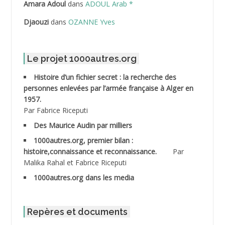
ABDELLI Mohamed
Amara Adoul
dans
ADOUL Arab *
Djaouzi
dans
OZANNE Yves
ABDELLI Mohamed *
ABDELMALEK Abdelaziz
Le projet 1000autres.org
ABDELMOUMENE Ahmed
Histoire d’un fichier secret : la recherche des
personnes enlevées par l’armée française à Alger en
ABDESMED Mohamed ben Kaddour
1957.
Par Fabrice Riceputi
ABDESSELAMI Kouider
Des Maurice Audin par milliers
1000autres.org, premier bilan :
ABDESSLEM Ahmed dit le Coiffeur
histoire,connaissance et reconnaissance.
Par
Malika Rahal et Fabrice Riceputi
ABDOUDOU
1000autres.org dans les media
ABIB Mohamed
ABID Mohamed
Repères et documents