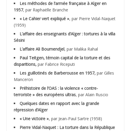
Les méthodes de l’armée française à Alger en
ABNOUN Salah
1957
, par Raphaëlle Branche
« Le Cahier vert expliqué »
, par Pierre Vidal-Naquet
ACHACHE M.*
(1959)
ACHLAF Ali
L’affaire des enseignants d’Alger : tortures à la villa
Sésini
ADALENE Tahar
L’affaire Ali Boumendjel
, par Malika Rahal
Paul Teitgen, témoin capital de la torture et des
ADALMI
disparitions,
par Fabrice Riceputi
ADANE Ramdane *
Les guillotinés de Barberousse en 1957,
par Gilles
Manceron
ADDAD
Préhistoire de l’OAS : la violence « contre-
terroriste » des européens ultras
, par Alain Ruscio
ADDALA Baghdad*
Quelques dates en rapport avec la grande
répression d’Alger
ADDALA Boualem*
« Une victoire »
, par Jean-Paul Sartre (1958)
ADDANE
Pierre Vidal-Naquet : La torture dans la République