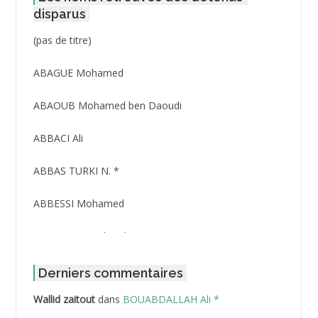
disparus
Post
(pas de titre)
ID
3416
ABAGUE Mohamed
ABAOUB Mohamed ben Daoudi
ABBACI Ali
ABBAS TURKI N. *
ABBESSI Mohamed
ABBOUR Azzedine *
ABDAT Amar
Derniers commentaires
Wallid zaitout
dans
BOUABDALLAH Ali *
ABDEDDAIM Hamid