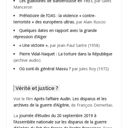
ADANE Ramdane *
Les guillotinés de Barberousse en 1957,
par Gilles
Manceron
ADDAD
Préhistoire de l’OAS : la violence « contre-
terroriste » des européens ultras
, par Alain Ruscio
ADDALA Baghdad*
Quelques dates en rapport avec la grande
répression d’Alger
ADDALA Boualem*
« Une victoire »
, par Jean-Paul Sartre (1958)
ADDANE
Pierre Vidal-Naquet : La torture dans la République
(archive audio)
ADDECHE Rachid
Où sont-ils général Massu ?
par Jules Roy (1972)
ADDER Omar
Vérité et justice ?
ADELIOUAT Vve AIT SAADA
Voir le film
Après l’affaire Audin. Les disparus et les
archives de la guerre d’Algérie
, de François Demerliac.
ADJANI Khaled
La
journée d’études du 20 septembre 2019 à
ADJAOUT
l’Assemblée nationale sur les disparus de la guerre