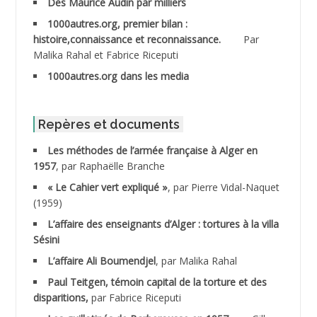
Des Maurice Audin par milliers
1000autres.org, premier bilan :
ABDESSLEM Ahmed dit le Coiffeur
histoire,connaissance et reconnaissance.
Par
Malika Rahal et Fabrice Riceputi
ABDOUDOU
1000autres.org dans les media
ABIB Mohamed
ABID Mohamed
Repères et documents
Les méthodes de l’armée française à Alger en
ABNOUN Salah
1957
, par Raphaëlle Branche
« Le Cahier vert expliqué »
, par Pierre Vidal-Naquet
ACHACHE M.*
(1959)
ACHLAF Ali
L’affaire des enseignants d’Alger : tortures à la villa
Sésini
ADALENE Tahar
L’affaire Ali Boumendjel
, par Malika Rahal
Paul Teitgen, témoin capital de la torture et des
ADALMI
disparitions,
par Fabrice Riceputi