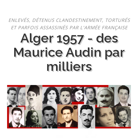
Aller
ENLEVÉS, DÉTENUS CLANDESTINEMENT, TORTURÉS
au
ET PARFOIS ASSASSINÉS PAR L’ARMÉE FRANÇAISE
contenu
Alger 1957 - des
Maurice Audin par
milliers