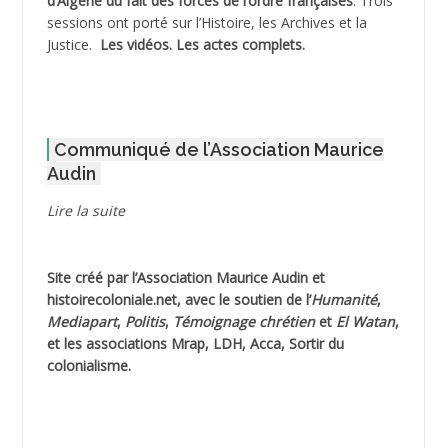
d’Algérie du fait des forces de l’ordre françaises
. Trois
ADNI Mohamed Akli
sessions ont porté sur l’Histoire, les Archives et la
Justice.
Les vidéos.
Les actes complets
.
ADOUL Arab *
AFLIAOU Mohamed *
Communiqué de l’Association Maurice
AGOULMINE
Audin
AGUIB Djaffar
Lire la suite
AGUIB Nouredine
Site créé par l’
Association Maurice Audin
et
AHLOUCHE Mabrouk *
histoirecoloniale.net
, avec le soutien de l’
Humanité
,
Mediapart
,
Politis
,
Témoignage
chrétien
et
El Watan
,
AIBLIED Ahmed
et les associations Mrap, LDH, Acca, Sortir du
colonialisme.
AIBOUD Abderrahmane *
AIBOUD Ahmed