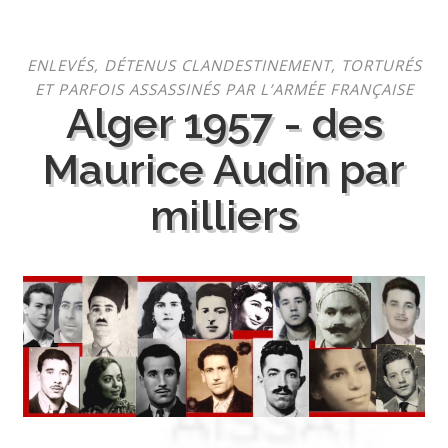
Aller
ENLEVÉS, DÉTENUS CLANDESTINEMENT, TORTURÉS
au
ET PARFOIS ASSASSINÉS PAR L’ARMÉE FRANÇAISE
contenu
Alger 1957 - des
Maurice Audin par
milliers