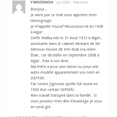
Y MOUSSAOUI
juin 2024
Répondre
Bonjour ,
Je viens par ce mail vous apporter mon
témoignage .
Je m’appelle Youcef Moussaoui né en 1958
à Alger .
Deffir Malika née le 31 Aout 1933 à Alger ,
assistante dans le cabinet dentaire de Mr
Mimoun Hocine dit KIKI était ma mère .
Était , car décédée en Septembre 2008 à
Alger . Paix à son âme .
Ma mère a pour une raison ou pour une
autre modifié apparemment son nom en
DEFFIRI .
Par contre j’ignorais qu’elle fut veuve en
1956 d’un certain SERNIN .
Rien n’avait transpiré dans la famille . Si
vous pouviez m’en dire d’avantage je vous
en serai gré .