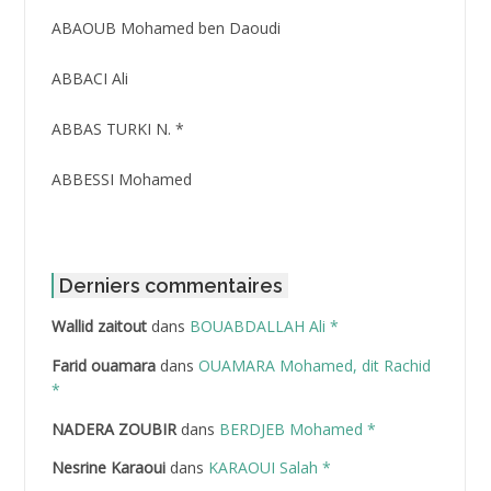
ABAOUB Mohamed ben Daoudi
ABBACI Ali
ABBAS TURKI N. *
ABBESSI Mohamed
ABBOUR Azzedine *
ABDAT Amar
Derniers commentaires
Wallid zaitout
dans
BOUABDALLAH Ali *
ABDEDDAIM Hamid
Farid ouamara
dans
OUAMARA Mohamed, dit Rachid
ABDELAZIZ Mohamed
*
NADERA ZOUBIR
dans
BERDJEB Mohamed *
ABDELHAFID Lakhdar
Nesrine Karaoui
dans
KARAOUI Salah *
ABDELHOUHAB Haciba