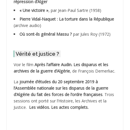
répression d’Alger
ADDALA Boualem*
« Une victoire »
, par Jean-Paul Sartre (1958)
ADDANE
Pierre Vidal-Naquet : La torture dans la République
(archive audio)
ADDECHE Rachid
Où sont-ils général Massu ?
par Jules Roy (1972)
ADDER Omar
Vérité et justice ?
ADELIOUAT Vve AIT SAADA
Voir le film
Après l’affaire Audin. Les disparus et les
archives de la guerre d’Algérie
, de François Demerliac.
ADJANI Khaled
La
journée d’études du 20 septembre 2019 à
ADJAOUT
l’Assemblée nationale sur les disparus de la guerre
d’Algérie du fait des forces de l’ordre françaises
. Trois
ADNI Mohamed Akli
sessions ont porté sur l’Histoire, les Archives et la
Justice.
Les vidéos.
Les actes complets
.
ADOUL Arab *
AFLIAOU Mohamed *