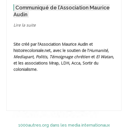
Communiqué de l’Association Maurice
AGOULMINE
Audin
AGUIB Djaffar
Lire la suite
AGUIB Nouredine
Site créé par l’
Association Maurice Audin
et
AHLOUCHE Mabrouk *
histoirecoloniale.net
, avec le soutien de l’
Humanité
,
Mediapart
,
Politis
,
Témoignage
chrétien
et
El Watan
,
AIBLIED Ahmed
et les associations Mrap, LDH, Acca, Sortir du
colonialisme.
AIBOUD Abderrahmane *
AIBOUD Ahmed
AICH
AICHEKADRA Sid Ahmed
1000autres.org dans les media internationaux
AICI (ou AISSI) Laïd