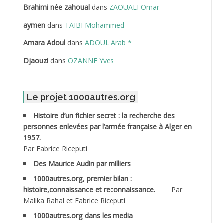
Brahimi née zahoual
dans
ZAOUALI Omar
ABDELLAZIZ Mohamed Hamoud*
aymen
dans
TAIBI Mohammed
ABDELLI Mohamed
Amara Adoul
dans
ADOUL Arab *
Djaouzi
dans
OZANNE Yves
ABDELLI Mohamed *
ABDELMALEK Abdelaziz
Le projet 1000autres.org
ABDELMOUMENE Ahmed
Histoire d’un fichier secret : la recherche des
personnes enlevées par l’armée française à Alger en
ABDESMED Mohamed ben Kaddour
1957.
Par Fabrice Riceputi
ABDESSELAMI Kouider
Des Maurice Audin par milliers
1000autres.org, premier bilan :
ABDESSLEM Ahmed dit le Coiffeur
histoire,connaissance et reconnaissance.
Par
Malika Rahal et Fabrice Riceputi
ABDOUDOU
1000autres.org dans les media