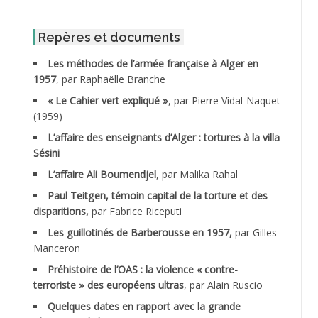
ABIB Mohamed
ABID Mohamed
Repères et documents
Les méthodes de l’armée française à Alger en
ABNOUN Salah
1957
, par Raphaëlle Branche
« Le Cahier vert expliqué »
, par Pierre Vidal-Naquet
ACHACHE M.*
(1959)
ACHLAF Ali
L’affaire des enseignants d’Alger : tortures à la villa
Sésini
ADALENE Tahar
L’affaire Ali Boumendjel
, par Malika Rahal
Paul Teitgen, témoin capital de la torture et des
ADALMI
disparitions,
par Fabrice Riceputi
ADANE Ramdane *
Les guillotinés de Barberousse en 1957,
par Gilles
Manceron
ADDAD
Préhistoire de l’OAS : la violence « contre-
terroriste » des européens ultras
, par Alain Ruscio
ADDALA Baghdad*
Quelques dates en rapport avec la grande