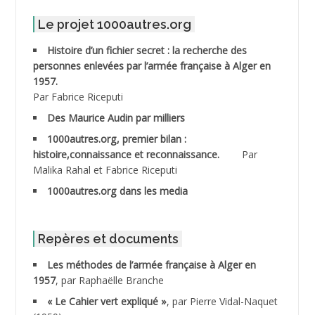
ABDELMALEK Abdelaziz
Le projet 1000autres.org
ABDELMOUMENE Ahmed
Histoire d’un fichier secret : la recherche des
personnes enlevées par l’armée française à Alger en
ABDESMED Mohamed ben Kaddour
1957.
Par Fabrice Riceputi
ABDESSELAMI Kouider
Des Maurice Audin par milliers
1000autres.org, premier bilan :
ABDESSLEM Ahmed dit le Coiffeur
histoire,connaissance et reconnaissance.
Par
Malika Rahal et Fabrice Riceputi
ABDOUDOU
1000autres.org dans les media
ABIB Mohamed
ABID Mohamed
Repères et documents
Les méthodes de l’armée française à Alger en
ABNOUN Salah *
1957
, par Raphaëlle Branche
« Le Cahier vert expliqué »
, par Pierre Vidal-Naquet
ACHACHE M.*