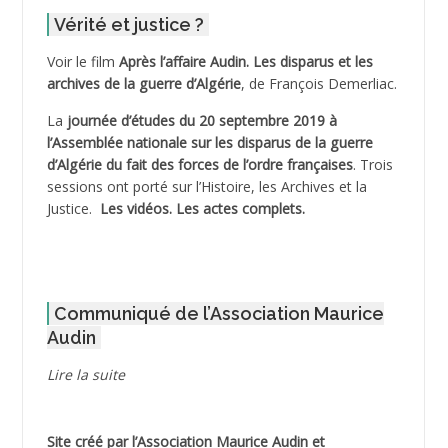
Vérité et justice ?
ADELIOUAT Vve AIT SAADA
Voir le film
Après l’affaire Audin. Les disparus et les
archives de la guerre d’Algérie
, de François Demerliac.
ADJANI Khaled
La
journée d’études du 20 septembre 2019 à
ADJAOUT
l’Assemblée nationale sur les disparus de la guerre
d’Algérie du fait des forces de l’ordre françaises
. Trois
ADNI Mohamed Akli
sessions ont porté sur l’Histoire, les Archives et la
Justice.
Les vidéos.
Les actes complets
.
ADOUL Arab *
AFLIAOU Mohamed *
Communiqué de l’Association Maurice
AGOULMINE
Audin
AGUIB Djaffar
Lire la suite
AGUIB Nouredine
Site créé par l’
Association Maurice Audin
et