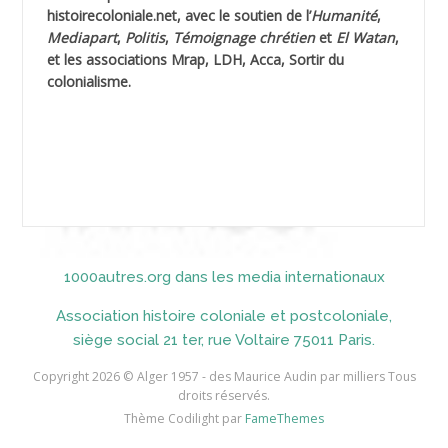
AHLOUCHE Mabrouk *
histoirecoloniale.net
, avec le soutien de l’
Humanité
,
Mediapart
,
Politis
,
Témoignage
chrétien
et
El Watan
,
AIBLIED Ahmed
et les associations Mrap, LDH, Acca, Sortir du
colonialisme.
AIBOUD Abderrahmane *
AIBOUD Ahmed
AICH
AICHEKADRA Sid Ahmed
1000autres.org dans les media internationaux
AICI (ou AISSI) Laïd
Association histoire coloniale et postcoloniale,
AIDI
siège social 21 ter, rue Voltaire 75011 Paris.
AININE Abdelkader
Copyright 2026 © Alger 1957 - des Maurice Audin par milliers Tous
droits réservés.
AIOUT
Thème Codilight par
FameThemes