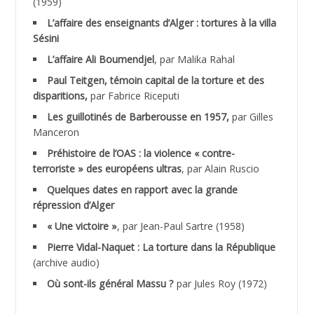
(1959)
ACHLAF Ali
L’affaire des enseignants d’Alger : tortures à la villa
Sésini
ADALENE Tahar
L’affaire Ali Boumendjel
, par Malika Rahal
Paul Teitgen, témoin capital de la torture et des
ADALMI
disparitions,
par Fabrice Riceputi
ADANE Ramdane *
Les guillotinés de Barberousse en 1957,
par Gilles
Manceron
ADDAD
Préhistoire de l’OAS : la violence « contre-
terroriste » des européens ultras
, par Alain Ruscio
ADDALA Baghdad*
Quelques dates en rapport avec la grande
répression d’Alger
ADDALA Boualem*
« Une victoire »
, par Jean-Paul Sartre (1958)
ADDANE
Pierre Vidal-Naquet : La torture dans la République
(archive audio)
ADDECHE Rachid
Où sont-ils général Massu ?
par Jules Roy (1972)
ADDER Omar *