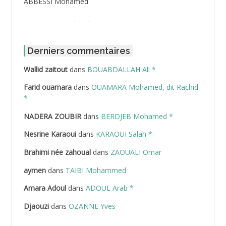
ABBESSI Mohamed
ABBOUR Azzedine *
ABDAT Amar
Derniers commentaires
Wallid zaitout
dans
BOUABDALLAH Ali *
ABDEDDAIM Hamid
Farid ouamara
dans
OUAMARA Mohamed, dit Rachid
ABDELAZIZ Mohamed
*
NADERA ZOUBIR
dans
BERDJEB Mohamed *
ABDELHAFID Lakhdar
Nesrine Karaoui
dans
KARAOUI Salah *
ABDELHOUHAB Haciba
Brahimi née zahoual
dans
ZAOUALI Omar
ABDELLAZIZ Mohamed Hamoud*
aymen
dans
TAIBI Mohammed
ABDELLI Mohamed
Amara Adoul
dans
ADOUL Arab *
Djaouzi
dans
OZANNE Yves
ABDELLI Mohamed *