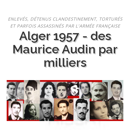
Aller
ENLEVÉS, DÉTENUS CLANDESTINEMENT, TORTURÉS
au
ET PARFOIS ASSASSINÉS PAR L’ARMÉE FRANÇAISE
contenu
Alger 1957 - des
Maurice Audin par
milliers