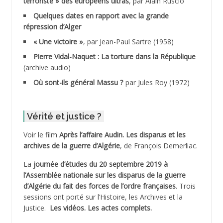
terroriste » des européens ultras
, par Alain Ruscio
ADDALA Baghdad*
Quelques dates en rapport avec la grande
répression d’Alger
ADDALA Boualem*
« Une victoire »
, par Jean-Paul Sartre (1958)
ADDANE
Pierre Vidal-Naquet : La torture dans la République
(archive audio)
ADDECHE Rachid
Où sont-ils général Massu ?
par Jules Roy (1972)
ADDER Omar
Vérité et justice ?
ADELIOUAT Vve AIT SAADA
Voir le film
Après l’affaire Audin. Les disparus et les
archives de la guerre d’Algérie
, de François Demerliac.
ADJANI Khaled
La
journée d’études du 20 septembre 2019 à
ADJAOUT
l’Assemblée nationale sur les disparus de la guerre
d’Algérie du fait des forces de l’ordre françaises
. Trois
ADNI Mohamed Akli
sessions ont porté sur l’Histoire, les Archives et la
Justice.
Les vidéos.
Les actes complets
.
ADOUL Arab *