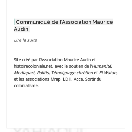
AFLIAOU Mohamed *
Communiqué de l’Association Maurice
AGOULMINE
Audin
AGUIB Djaffar
Lire la suite
AGUIB Nouredine
Site créé par l’
Association Maurice Audin
et
AHLOUCHE Mabrouk *
histoirecoloniale.net
, avec le soutien de l’
Humanité
,
Mediapart
,
Politis
,
Témoignage
chrétien
et
El Watan
,
AIBLIED Ahmed
et les associations Mrap, LDH, Acca, Sortir du
colonialisme.
AIBOUD Abderrahmane *
AIBOUD Ahmed
AICH
AICHEKADRA Sid Ahmed