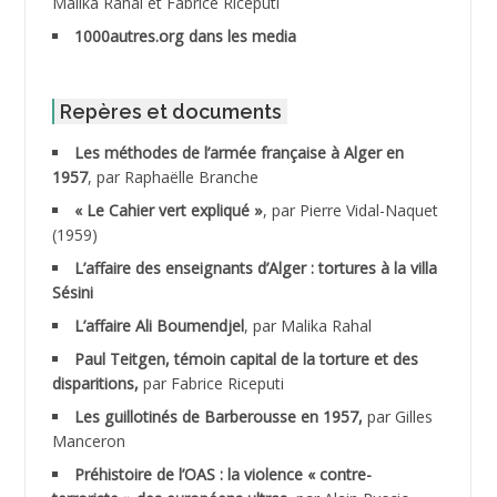
Malika Rahal et Fabrice Riceputi
ABDOUDOU
1000autres.org dans les media
ABIB Mohamed
ABID Mohamed
Repères et documents
Les méthodes de l’armée française à Alger en
ABNOUN Salah
1957
, par Raphaëlle Branche
« Le Cahier vert expliqué »
, par Pierre Vidal-Naquet
ACHACHE M.*
(1959)
ACHLAF Ali
L’affaire des enseignants d’Alger : tortures à la villa
Sésini
ADALENE Tahar
L’affaire Ali Boumendjel
, par Malika Rahal
Paul Teitgen, témoin capital de la torture et des
ADALMI
disparitions,
par Fabrice Riceputi
ADANE Ramdane *
Les guillotinés de Barberousse en 1957,
par Gilles
Manceron
ADDAD
Préhistoire de l’OAS : la violence « contre-