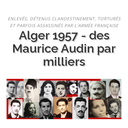
Aller
ENLEVÉS, DÉTENUS CLANDESTINEMENT, TORTURÉS
au
ET PARFOIS ASSASSINÉS PAR L’ARMÉE FRANÇAISE
contenu
Alger 1957 - des
Maurice Audin par
milliers