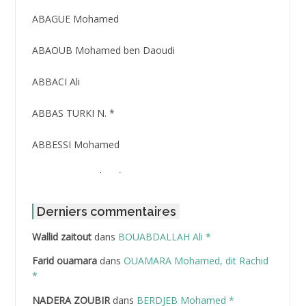
ID
3416
ABAGUE Mohamed
ABAOUB Mohamed ben Daoudi
ABBACI Ali
ABBAS TURKI N. *
ABBESSI Mohamed
ABBOUR Azzedine *
ABDAT Amar
Derniers commentaires
Wallid zaitout
dans
BOUABDALLAH Ali *
ABDEDDAIM Hamid
Farid ouamara
dans
OUAMARA Mohamed, dit Rachid
ABDELAZIZ Mohamed
*
NADERA ZOUBIR
dans
BERDJEB Mohamed *
ABDELHAFID Lakhdar