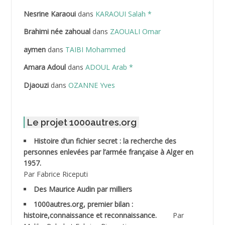
Nesrine Karaoui
dans
KARAOUI Salah *
ABDELHOUHAB Haciba
Brahimi née zahoual
dans
ZAOUALI Omar
ABDELLAZIZ Mohamed Hamoud*
aymen
dans
TAIBI Mohammed
ABDELLI Mohamed
Amara Adoul
dans
ADOUL Arab *
Djaouzi
dans
OZANNE Yves
ABDELLI Mohamed *
ABDELMALEK Abdelaziz
Le projet 1000autres.org
ABDELMOUMENE Ahmed
Histoire d’un fichier secret : la recherche des
personnes enlevées par l’armée française à Alger en
ABDESMED Mohamed ben Kaddour
1957.
Par Fabrice Riceputi
ABDESSELAMI Kouider
Des Maurice Audin par milliers
1000autres.org, premier bilan :
ABDESSLEM Ahmed dit le Coiffeur
histoire,connaissance et reconnaissance.
Par