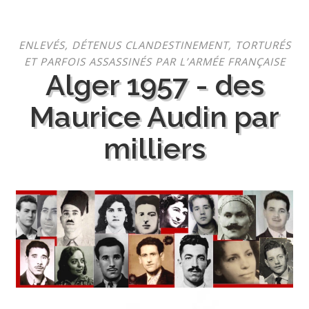
Aller
ENLEVÉS, DÉTENUS CLANDESTINEMENT, TORTURÉS
au
ET PARFOIS ASSASSINÉS PAR L’ARMÉE FRANÇAISE
contenu
Alger 1957 - des
Maurice Audin par
milliers