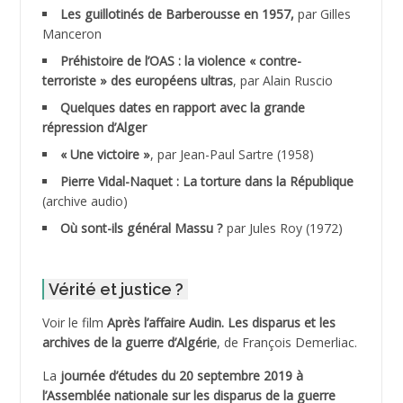
ADANE Ramdane *
Les guillotinés de Barberousse en 1957,
par Gilles
Manceron
ADDAD
Préhistoire de l’OAS : la violence « contre-
terroriste » des européens ultras
, par Alain Ruscio
ADDALA Baghdad*
Quelques dates en rapport avec la grande
répression d’Alger
ADDALA Boualem*
« Une victoire »
, par Jean-Paul Sartre (1958)
ADDANE
Pierre Vidal-Naquet : La torture dans la République
(archive audio)
ADDECHE Rachid
Où sont-ils général Massu ?
par Jules Roy (1972)
ADDER Omar
Vérité et justice ?
ADELIOUAT Vve AIT SAADA
Voir le film
Après l’affaire Audin. Les disparus et les
archives de la guerre d’Algérie
, de François Demerliac.
ADJANI Khaled
La
journée d’études du 20 septembre 2019 à
ADJAOUT
l’Assemblée nationale sur les disparus de la guerre