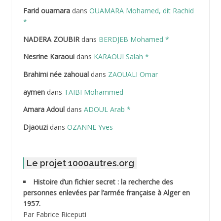
Farid ouamara
dans
OUAMARA Mohamed, dit Rachid
ABDELAZIZ Mohamed
*
NADERA ZOUBIR
dans
BERDJEB Mohamed *
ABDELHAFID Lakhdar
Nesrine Karaoui
dans
KARAOUI Salah *
ABDELHOUHAB Haciba
Brahimi née zahoual
dans
ZAOUALI Omar
ABDELLAZIZ Mohamed Hamoud*
aymen
dans
TAIBI Mohammed
ABDELLI Mohamed
Amara Adoul
dans
ADOUL Arab *
Djaouzi
dans
OZANNE Yves
ABDELLI Mohamed *
ABDELMALEK Abdelaziz
Le projet 1000autres.org
ABDELMOUMENE Ahmed
Histoire d’un fichier secret : la recherche des
personnes enlevées par l’armée française à Alger en
ABDESMED Mohamed ben Kaddour
1957.
Par Fabrice Riceputi