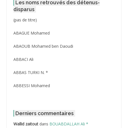
Les noms retrouvés des détenus-
disparus
Post
(pas de titre)
ID
3416
ABAGUE Mohamed
ABAOUB Mohamed ben Daoudi
ABBACI Ali
ABBAS TURKI N. *
ABBESSI Mohamed
ABBOUR Azzedine *
ABDAT Amar
Derniers commentaires
Wallid zaitout
dans
BOUABDALLAH Ali *
ABDEDDAIM Hamid