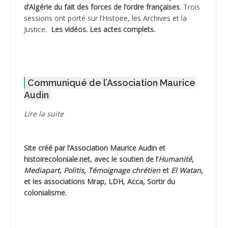
d’Algérie du fait des forces de l’ordre françaises
. Trois
ADNI Mohamed Akli
sessions ont porté sur l’Histoire, les Archives et la
Justice.
Les vidéos.
Les actes complets
.
ADOUL Arab *
AFLIAOU Mohamed *
Communiqué de l’Association Maurice
AGOULMINE
Audin
AGUIB Djaffar
Lire la suite
AGUIB Nouredine
Site créé par l’
Association Maurice Audin
et
AHLOUCHE Mabrouk *
histoirecoloniale.net
, avec le soutien de l’
Humanité
,
Mediapart
,
Politis
,
Témoignage
chrétien
et
El Watan
,
AIBLIED Ahmed
et les associations Mrap, LDH, Acca, Sortir du
colonialisme.
AIBOUD Abderrahmane *
AIBOUD Ahmed