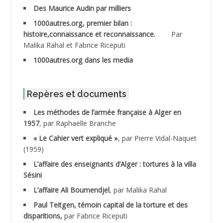
ABDESSELAMI Kouider
Des Maurice Audin par milliers
1000autres.org, premier bilan :
ABDESSLEM Ahmed dit le Coiffeur
histoire,connaissance et reconnaissance.
Par
Malika Rahal et Fabrice Riceputi
ABDOUDOU
1000autres.org dans les media
ABIB Mohamed
ABID Mohamed
Repères et documents
Les méthodes de l’armée française à Alger en
ABNOUN Salah
1957
, par Raphaëlle Branche
« Le Cahier vert expliqué »
, par Pierre Vidal-Naquet
ACHACHE M.*
(1959)
ACHLAF Ali
L’affaire des enseignants d’Alger : tortures à la villa
Sésini
ADALENE Tahar
L’affaire Ali Boumendjel
, par Malika Rahal
Paul Teitgen, témoin capital de la torture et des
ADALMI
disparitions,
par Fabrice Riceputi