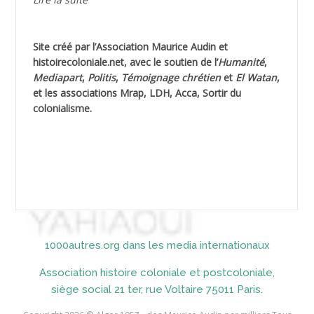
AGUIB Nouredine
Site créé par l’
Association Maurice Audin
et
AHLOUCHE Mabrouk *
histoirecoloniale.net
, avec le soutien de l’
Humanité
,
Mediapart
,
Politis
,
Témoignage
chrétien
et
El Watan
,
AIBLIED Ahmed
et les associations Mrap, LDH, Acca, Sortir du
colonialisme.
AIBOUD Abderrahmane *
AIBOUD Ahmed
AICH
AICHEKADRA Sid Ahmed
1000autres.org dans les media internationaux
AICI (ou AISSI) Laïd
Association histoire coloniale et postcoloniale,
AIDI
siège social 21 ter, rue Voltaire 75011 Paris.
AININE Abdelkader