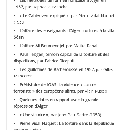
Les méthodes de l’armée française à Alger en
ABNOUN Salah
1957
, par Raphaëlle Branche
« Le Cahier vert expliqué »
, par Pierre Vidal-Naquet
ACHACHE M.*
(1959)
ACHLAF Ali
L’affaire des enseignants d’Alger : tortures à la villa
Sésini
ADALENE Tahar
L’affaire Ali Boumendjel
, par Malika Rahal
Paul Teitgen, témoin capital de la torture et des
ADALMI
disparitions,
par Fabrice Riceputi
ADANE Ramdane *
Les guillotinés de Barberousse en 1957,
par Gilles
Manceron
ADDAD
Préhistoire de l’OAS : la violence « contre-
terroriste » des européens ultras
, par Alain Ruscio
ADDALA Baghdad*
Quelques dates en rapport avec la grande
répression d’Alger
ADDALA Boualem*
« Une victoire »
, par Jean-Paul Sartre (1958)
ADDANE
Pierre Vidal-Naquet : La torture dans la République
(archive audio)