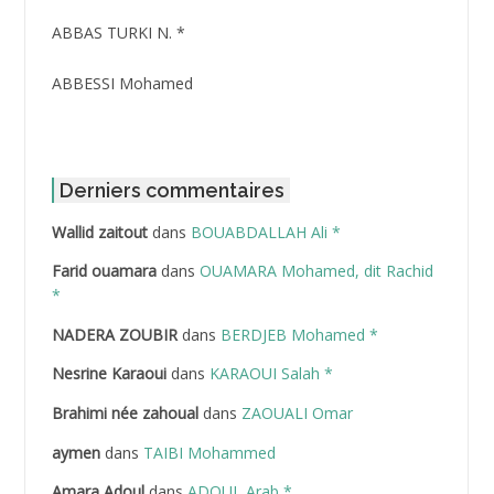
ABBAS TURKI N. *
ABBESSI Mohamed
ABBOUR Azzedine *
ABDAT Amar
Derniers commentaires
Wallid zaitout
dans
BOUABDALLAH Ali *
ABDEDDAIM Hamid
Farid ouamara
dans
OUAMARA Mohamed, dit Rachid
ABDELAZIZ Mohamed
*
NADERA ZOUBIR
dans
BERDJEB Mohamed *
ABDELHAFID Lakhdar
Nesrine Karaoui
dans
KARAOUI Salah *
ABDELHOUHAB Haciba
Brahimi née zahoual
dans
ZAOUALI Omar
ABDELLAZIZ Mohamed Hamoud*
aymen
dans
TAIBI Mohammed
ABDELLI Mohamed
Amara Adoul
dans
ADOUL Arab *