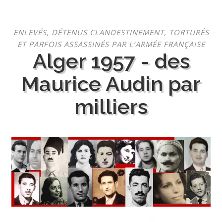
Aller
ENLEVÉS, DÉTENUS CLANDESTINEMENT, TORTURÉS
au
ET PARFOIS ASSASSINÉS PAR L’ARMÉE FRANÇAISE
contenu
Alger 1957 - des
Maurice Audin par
milliers