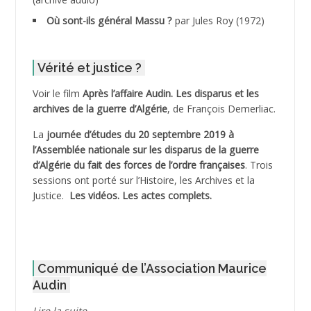
ADDECHE Rachid
Où sont-ils général Massu ?
par Jules Roy (1972)
ADDER Omar
Vérité et justice ?
ADELIOUAT Vve AIT SAADA
Voir le film
Après l’affaire Audin. Les disparus et les
archives de la guerre d’Algérie
, de François Demerliac.
ADJANI Khaled
La
journée d’études du 20 septembre 2019 à
ADJAOUT
l’Assemblée nationale sur les disparus de la guerre
d’Algérie du fait des forces de l’ordre françaises
. Trois
ADNI Mohamed Akli
sessions ont porté sur l’Histoire, les Archives et la
Justice.
Les vidéos.
Les actes complets
.
ADOUL Arab *
AFLIAOU Mohamed *
Communiqué de l’Association Maurice
AGOULMINE
Audin
AGUIB Djaffar
Lire la suite