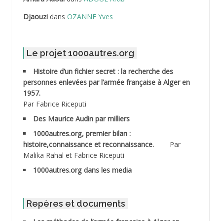
Djaouzi
dans
OZANNE Yves
ABDELLI Mohamed *
ABDELMALEK Abdelaziz
Le projet 1000autres.org
ABDELMOUMENE Ahmed
Histoire d’un fichier secret : la recherche des
personnes enlevées par l’armée française à Alger en
ABDESMED Mohamed ben Kaddour
1957.
Par Fabrice Riceputi
ABDESSELAMI Kouider
Des Maurice Audin par milliers
1000autres.org, premier bilan :
ABDESSLEM Ahmed dit le Coiffeur
histoire,connaissance et reconnaissance.
Par
Malika Rahal et Fabrice Riceputi
ABDOUDOU
1000autres.org dans les media
ABIB Mohamed
ABID Mohamed
Repères et documents