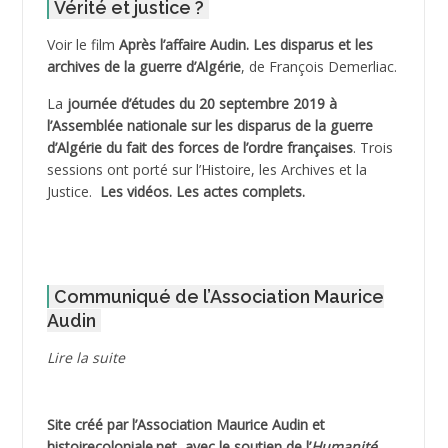
Vérité et justice ?
ADELIOUAT Vve AIT SAADA
Voir le film
Après l’affaire Audin. Les disparus et les
archives de la guerre d’Algérie
, de François Demerliac.
ADJANI Khaled
La
journée d’études du 20 septembre 2019 à
ADJAOUT
l’Assemblée nationale sur les disparus de la guerre
d’Algérie du fait des forces de l’ordre françaises
. Trois
ADNI Mohamed Akli
sessions ont porté sur l’Histoire, les Archives et la
Justice.
Les vidéos.
Les actes complets
.
ADOUL Arab *
AFLIAOU Mohamed *
Communiqué de l’Association Maurice
AGOULMINE
Audin
AGUIB Djaffar
Lire la suite
AGUIB Nouredine
Site créé par l’
Association Maurice Audin
et
AHLOUCHE Mabrouk *
histoirecoloniale.net
, avec le soutien de l’
Humanité
,