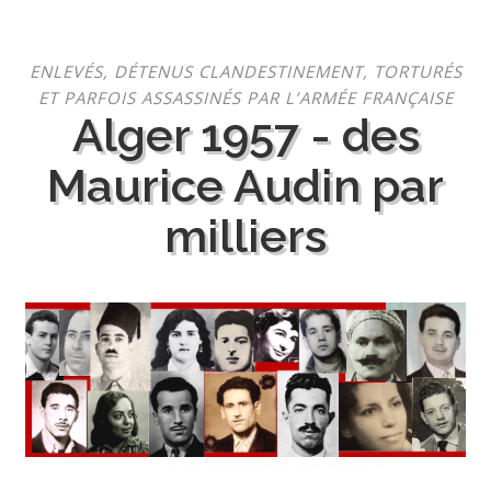
Aller
ENLEVÉS, DÉTENUS CLANDESTINEMENT, TORTURÉS
au
ET PARFOIS ASSASSINÉS PAR L’ARMÉE FRANÇAISE
contenu
Alger 1957 - des
Maurice Audin par
milliers