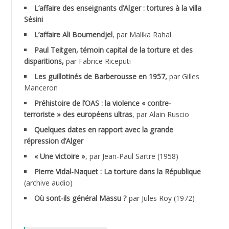
ACHLAF Ali
L’affaire des enseignants d’Alger : tortures à la villa
Sésini
ADALENE Tahar
L’affaire Ali Boumendjel
, par Malika Rahal
Paul Teitgen, témoin capital de la torture et des
ADALMI
disparitions,
par Fabrice Riceputi
ADANE Ramdane *
Les guillotinés de Barberousse en 1957,
par Gilles
Manceron
ADDAD
Préhistoire de l’OAS : la violence « contre-
terroriste » des européens ultras
, par Alain Ruscio
ADDALA Baghdad*
Quelques dates en rapport avec la grande
répression d’Alger
ADDALA Boualem*
« Une victoire »
, par Jean-Paul Sartre (1958)
ADDANE
Pierre Vidal-Naquet : La torture dans la République
(archive audio)
ADDECHE Rachid
Où sont-ils général Massu ?
par Jules Roy (1972)
ADDER Omar *