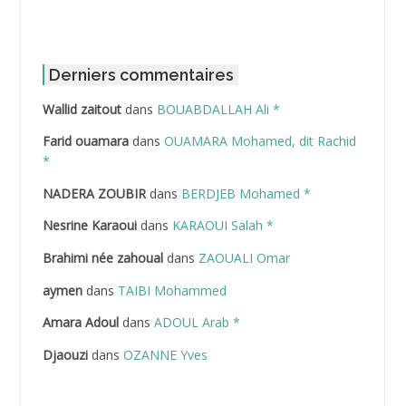
ABBOUR Azzedine *
ABDAT Amar
Derniers commentaires
Wallid zaitout
dans
BOUABDALLAH Ali *
ABDEDDAIM Hamid
Farid ouamara
dans
OUAMARA Mohamed, dit Rachid
ABDELAZIZ Mohamed
*
NADERA ZOUBIR
dans
BERDJEB Mohamed *
ABDELHAFID Lakhdar
Nesrine Karaoui
dans
KARAOUI Salah *
ABDELHOUHAB Haciba
Brahimi née zahoual
dans
ZAOUALI Omar
ABDELLAZIZ Mohamed Hamoud*
aymen
dans
TAIBI Mohammed
ABDELLI Mohamed
Amara Adoul
dans
ADOUL Arab *
Djaouzi
dans
OZANNE Yves
ABDELLI Mohamed *
ABDELMALEK Abdelaziz