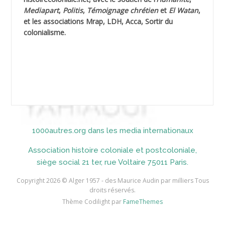
Mediapart
,
Politis
,
Témoignage
chrétien
et
El Watan
,
AIBLIED Ahmed
et les associations Mrap, LDH, Acca, Sortir du
colonialisme.
AIBOUD Abderrahmane *
AIBOUD Ahmed
AICH
AICHEKADRA Sid Ahmed
1000autres.org dans les media internationaux
AICI (ou AISSI) Laïd
Association histoire coloniale et postcoloniale,
AIDI
siège social 21 ter, rue Voltaire 75011 Paris.
AININE Abdelkader
Copyright 2026 © Alger 1957 - des Maurice Audin par milliers Tous
droits réservés.
AIOUT
Thème Codilight par
FameThemes
AISSA ABDI Ahmed *