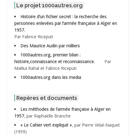
Le projet 1000autres.org
ABDELMOUMENE Ahmed
Histoire d’un fichier secret : la recherche des
personnes enlevées par l’armée française à Alger en
ABDESMED Mohamed ben Kaddour
1957.
Par Fabrice Riceputi
ABDESSELAMI Kouider
Des Maurice Audin par milliers
1000autres.org, premier bilan :
ABDESSLEM Ahmed dit le Coiffeur
histoire,connaissance et reconnaissance.
Par
Malika Rahal et Fabrice Riceputi
ABDOUDOU
1000autres.org dans les media
ABIB Mohamed
ABID Mohamed
Repères et documents
Les méthodes de l’armée française à Alger en
ABNOUN Salah
1957
, par Raphaëlle Branche
« Le Cahier vert expliqué »
, par Pierre Vidal-Naquet
ACHACHE M.*
(1959)