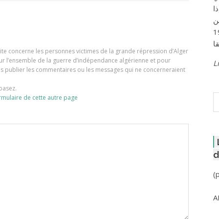
ا
ن
لعاصمة عام 1957
e site concerne les personnes victimes de la grande répression d’Alger
our l’ensemble de la guerre d’indépendance algérienne et pour
Li
ons publier les commentaires ou les messages qui ne concerneraient
basez.
R
rmulaire de cette autre page
d
(
A