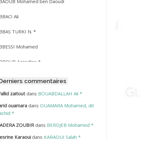
BAOUB Mohamed ben Daoudi
BBACI Ali
BBAS TURKI N. *
BBESSI Mohamed
BBOUR Azzedine *
BDAT Amar
Derniers commentaires
BDEDDAIM Hamid
allid zaitout
dans
BOUABDALLAH Ali *
arid ouamara
dans
OUAMARA Mohamed, dit
BDELAZIZ Mohamed
achid *
BDELHAFID Lakhdar
ADERA ZOUBIR
dans
BERDJEB Mohamed *
esrine Karaoui
dans
KARAOUI Salah *
BDELHOUHAB Haciba