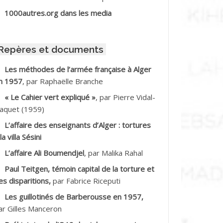
BIB Mohamed
1000autres.org dans les media
BID Mohamed
Repères et documents
BNOUN Salah
Les méthodes de l’armée française à Alger
n 1957
, par Raphaëlle Branche
CHACHE M.*
« Le Cahier vert expliqué »
, par Pierre Vidal-
CHLAF Ali
aquet (1959)
L’affaire des enseignants d’Alger : tortures
DALENE Tahar
la villa Sésini
L’affaire Ali Boumendjel
, par Malika Rahal
DALMI
Paul Teitgen, témoin capital de la torture et
DANE Ramdane *
es disparitions,
par Fabrice Riceputi
Les guillotinés de Barberousse en 1957,
DDAD
ar Gilles Manceron