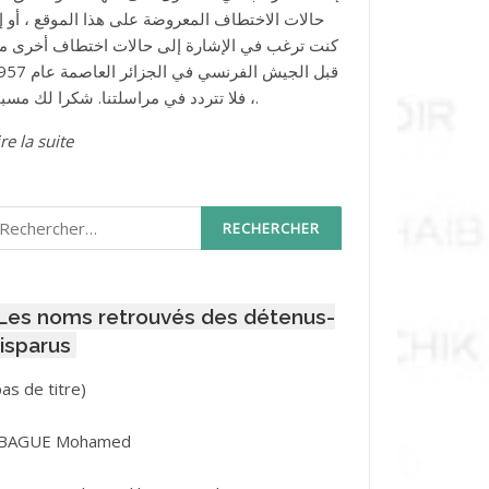
حالات الاختطاف المعروضة على هذا الموقع ، أو إذ
كنت ترغب في الإشارة إلى حالات اختطاف أخرى م
قبل الجيش الفرنسي في الجزائر ا
، فلا تتردد في مراسلتنا. شكرا لك مسبقا.
re la suite
echercher :
Les noms retrouvés des détenus-
isparus
Post
pas de titre)
ID
3416
BAGUE Mohamed