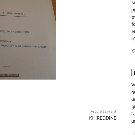
s
p
e
f
e
r
C
V
n
u
q
Article suivant
l
KHIREDDINE
u
ي