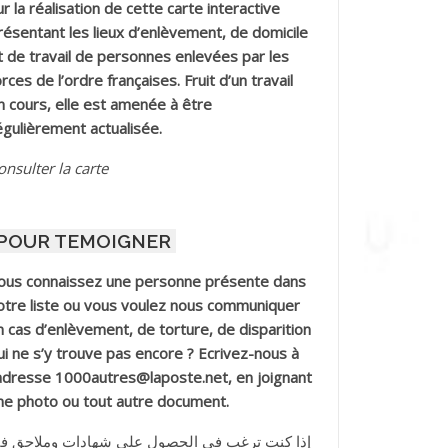
ur la réalisation de cette carte interactive
résentant les lieux d’enlèvement, de domicile
t de travail de personnes enlevées par les
orces de l’ordre françaises. Fruit d’un travail
n cours, elle est amenée à être
égulièrement actualisée.
onsulter la carte
POUR TEMOIGNER
ous connaissez une personne présente dans
otre liste ou vous voulez nous communiquer
n cas d’enlèvement, de torture, de disparition
ui ne s’y trouve pas encore ? Ecrivez-nous à
’adresse 1000autres@laposte.net, en joignant
ne photo ou tout autre document.
إذا كنت ترغب في الحصول على شهادات وملاحق ف