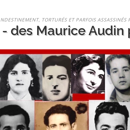
NDESTINEMENT, TORTURÉS ET PARFOIS ASSASSINÉS 
 - des Maurice Audin p