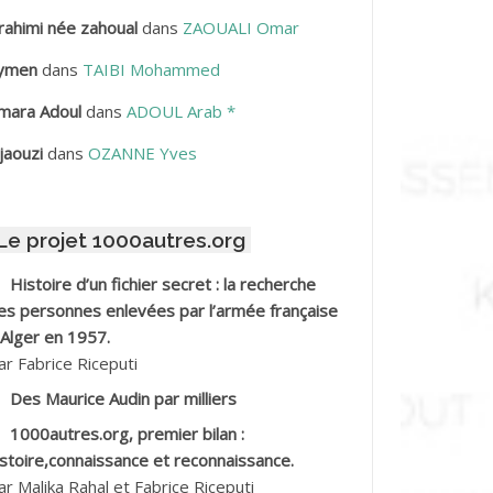
rahimi née zahoual
dans
ZAOUALI Omar
BDELLAZIZ Mohamed Hamoud*
ymen
dans
TAIBI Mohammed
BDELLI Mohamed
mara Adoul
dans
ADOUL Arab *
BDELLI Mohamed *
jaouzi
dans
OZANNE Yves
BDELMALEK Abdelaziz
Le projet 1000autres.org
BDELMOUMENE Ahmed
Histoire d’un fichier secret : la recherche
BDESMED Mohamed ben Kaddour
es personnes enlevées par l’armée française
 Alger en 1957.
BDESSELAMI Kouider
ar Fabrice Riceputi
Des Maurice Audin par milliers
BDESSLEM Ahmed dit le Coiffeur
1000autres.org, premier bilan :
istoire,connaissance et reconnaissance.
BDOUDOU
ar Malika Rahal et Fabrice Riceputi