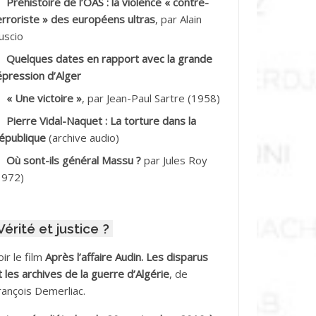
Préhistoire de l’OAS : la violence « contre-
DDALA Baghdad*
erroriste » des européens ultras
, par Alain
uscio
DDALA Boualem*
Quelques dates en rapport avec la grande
DDANE
épression d’Alger
« Une victoire »
, par Jean-Paul Sartre (1958)
DDECHE Rachid
Pierre Vidal-Naquet : La torture dans la
épublique
(archive audio)
DDER Omar
Où sont-ils général Massu ?
par Jules Roy
DELIOUAT Vve AIT SAADA
1972)
DJANI Khaled
Vérité et justice ?
DJAOUT
oir le film
Après l’affaire Audin. Les disparus
DNI Mohamed Akli
t les archives de la guerre d’Algérie
, de
rançois Demerliac.
DOUL Arab *