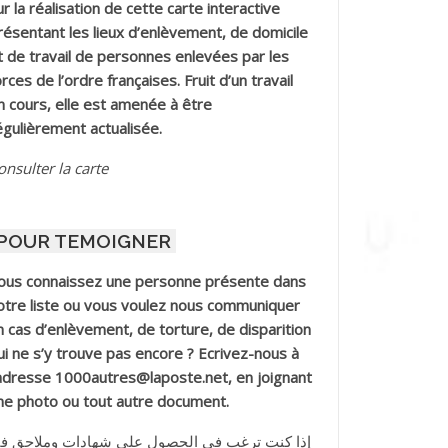
ur la réalisation de cette carte interactive
résentant les lieux d’enlèvement, de domicile
t de travail de personnes enlevées par les
orces de l’ordre françaises. Fruit d’un travail
n cours, elle est amenée à être
égulièrement actualisée.
onsulter la carte
POUR TEMOIGNER
ous connaissez une personne présente dans
otre liste ou vous voulez nous communiquer
n cas d’enlèvement, de torture, de disparition
ui ne s’y trouve pas encore ? Ecrivez-nous à
’adresse 1000autres@laposte.net, en joignant
ne photo ou tout autre document.
إذا كنت ترغب في الحصول على شهادات وملاحق ف