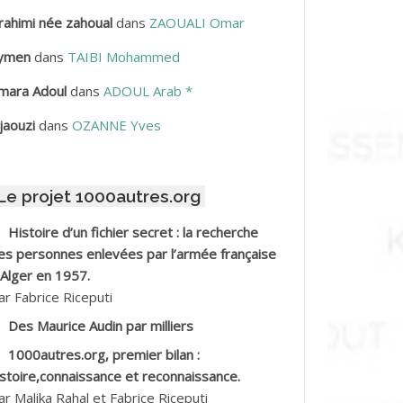
rahimi née zahoual
dans
ZAOUALI Omar
BDELLAZIZ Mohamed Hamoud*
ymen
dans
TAIBI Mohammed
BDELLI Mohamed
mara Adoul
dans
ADOUL Arab *
BDELLI Mohamed *
jaouzi
dans
OZANNE Yves
BDELMALEK Abdelaziz
Le projet 1000autres.org
BDELMOUMENE Ahmed
Histoire d’un fichier secret : la recherche
BDESMED Mohamed ben Kaddour
es personnes enlevées par l’armée française
 Alger en 1957.
BDESSELAMI Kouider
ar Fabrice Riceputi
Des Maurice Audin par milliers
BDESSLEM Ahmed dit le Coiffeur
1000autres.org, premier bilan :
istoire,connaissance et reconnaissance.
BDOUDOU
ar Malika Rahal et Fabrice Riceputi