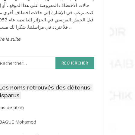
حالات الاختطاف المعروضة على هذا الموقع ، أو إذ
كنت ترغب في الإشارة إلى حالات اختطاف أخرى م
قبل الجيش الفرنسي في الجزائر ا
، فلا تتردد في مراسلتنا. شكرا لك مسبقا.
re la suite
echercher :
Les noms retrouvés des détenus-
isparus
Post
pas de titre)
ID
3416
BAGUE Mohamed