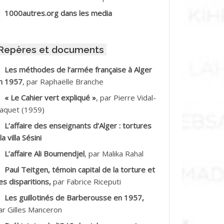
BIB Mohamed
1000autres.org dans les media
BID Mohamed
Repères et documents
BNOUN Salah
Les méthodes de l’armée française à Alger
n 1957
, par Raphaëlle Branche
CHACHE M.*
« Le Cahier vert expliqué »
, par Pierre Vidal-
CHLAF Ali
aquet (1959)
L’affaire des enseignants d’Alger : tortures
DALENE Tahar
la villa Sésini
L’affaire Ali Boumendjel
, par Malika Rahal
DALMI
Paul Teitgen, témoin capital de la torture et
DANE Ramdane *
es disparitions,
par Fabrice Riceputi
Les guillotinés de Barberousse en 1957,
DDAD
ar Gilles Manceron