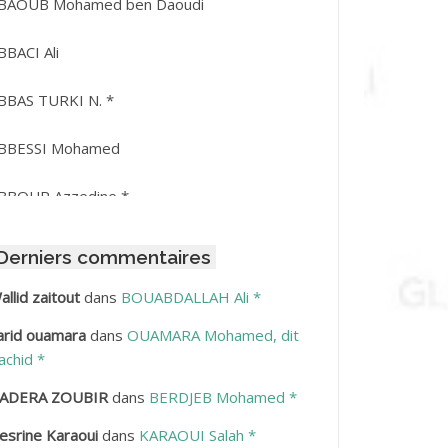
BAOUB Mohamed ben Daoudi
BBACI Ali
BBAS TURKI N. *
BBESSI Mohamed
BBOUR Azzedine *
BDAT Amar
Derniers commentaires
BDEDDAIM Hamid
allid zaitout
dans
BOUABDALLAH Ali *
arid ouamara
dans
OUAMARA Mohamed, dit
BDELAZIZ Mohamed
achid *
BDELHAFID Lakhdar
ADERA ZOUBIR
dans
BERDJEB Mohamed *
esrine Karaoui
dans
KARAOUI Salah *
BDELHOUHAB Haciba