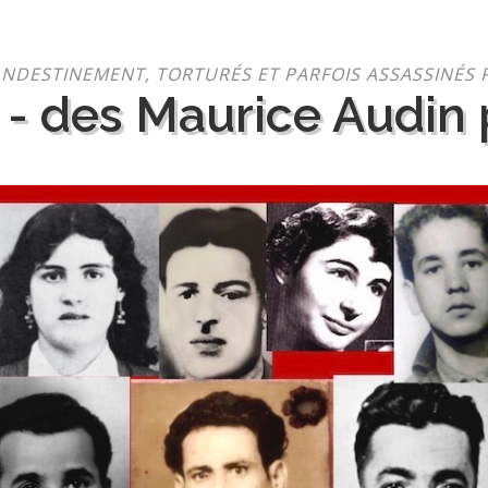
NDESTINEMENT, TORTURÉS ET PARFOIS ASSASSINÉS 
 - des Maurice Audin p