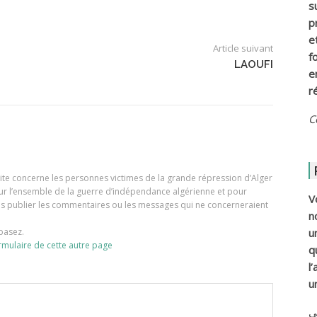
s
p
e
Article suivant
f
LAOUFI
e
r
C
e site concerne les personnes victimes de la grande répression d’Alger
our l’ensemble de la guerre d’indépendance algérienne et pour
V
ons publier les commentaires ou les messages qui ne concerneraient
n
basez.
u
rmulaire de cette autre page
q
l
u
ي