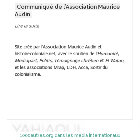
Communiqué de l’Association Maurice
AGOULMINE
Audin
AGUIB Djaffar
Lire la suite
AGUIB Nouredine
Site créé par l’
Association Maurice Audin
et
AHLOUCHE Mabrouk *
histoirecoloniale.net
, avec le soutien de l’
Humanité
,
Mediapart
,
Politis
,
Témoignage
chrétien
et
El Watan
,
AIBLIED Ahmed
et les associations Mrap, LDH, Acca, Sortir du
colonialisme.
AIBOUD Abderrahmane *
AIBOUD Ahmed
AICH
AICHEKADRA Sid Ahmed
1000autres.org dans les media internationaux
AICI (ou AISSI) Laïd