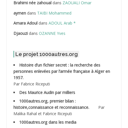
Brahimi née zahoual
dans
ZAOUALI Omar
ABDELLAZIZ Mohamed Hamoud*
aymen
dans
TAIBI Mohammed
ABDELLI Mohamed
Amara Adoul
dans
ADOUL Arab *
Djaouzi
dans
OZANNE Yves
ABDELLI Mohamed *
ABDELMALEK Abdelaziz
Le projet 1000autres.org
ABDELMOUMENE Ahmed
Histoire d’un fichier secret : la recherche des
personnes enlevées par l’armée française à Alger en
ABDESMED Mohamed ben Kaddour
1957.
Par Fabrice Riceputi
ABDESSELAMI Kouider
Des Maurice Audin par milliers
1000autres.org, premier bilan :
ABDESSLEM Ahmed dit le Coiffeur
histoire,connaissance et reconnaissance.
Par
Malika Rahal et Fabrice Riceputi
ABDOUDOU
1000autres.org dans les media
ABIB Mohamed