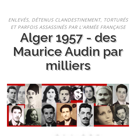
Aller
ENLEVÉS, DÉTENUS CLANDESTINEMENT, TORTURÉS
au
ET PARFOIS ASSASSINÉS PAR L’ARMÉE FRANÇAISE
contenu
Alger 1957 - des
Maurice Audin par
milliers