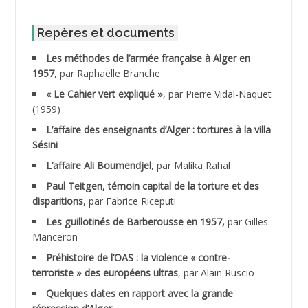
ABID Mohamed
Repères et documents
Les méthodes de l’armée française à Alger en
ABNOUN Salah
1957
, par Raphaëlle Branche
« Le Cahier vert expliqué »
, par Pierre Vidal-Naquet
ACHACHE M.*
(1959)
ACHLAF Ali
L’affaire des enseignants d’Alger : tortures à la villa
Sésini
ADALENE Tahar
L’affaire Ali Boumendjel
, par Malika Rahal
Paul Teitgen, témoin capital de la torture et des
ADALMI
disparitions,
par Fabrice Riceputi
ADANE Ramdane *
Les guillotinés de Barberousse en 1957,
par Gilles
Manceron
ADDAD
Préhistoire de l’OAS : la violence « contre-
terroriste » des européens ultras
, par Alain Ruscio
ADDALA Baghdad*
Quelques dates en rapport avec la grande