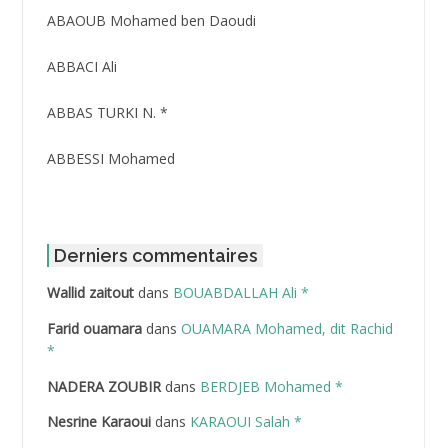
ABAOUB Mohamed ben Daoudi
ABBACI Ali
ABBAS TURKI N. *
ABBESSI Mohamed
ABBOUR Azzedine *
ABDAT Amar
Derniers commentaires
Wallid zaitout
dans
BOUABDALLAH Ali *
ABDEDDAIM Hamid
Farid ouamara
dans
OUAMARA Mohamed, dit Rachid
ABDELAZIZ Mohamed
*
NADERA ZOUBIR
dans
BERDJEB Mohamed *
ABDELHAFID Lakhdar
Nesrine Karaoui
dans
KARAOUI Salah *
ABDELHOUHAB Haciba