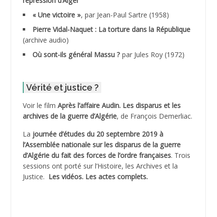
répression d’Alger
ADDALA Boualem*
« Une victoire »
, par Jean-Paul Sartre (1958)
ADDANE
Pierre Vidal-Naquet : La torture dans la République
(archive audio)
ADDECHE Rachid
Où sont-ils général Massu ?
par Jules Roy (1972)
ADDER Omar *
Vérité et justice ?
ADELIOUAT Vve AIT SAADA
Voir le film
Après l’affaire Audin. Les disparus et les
archives de la guerre d’Algérie
, de François Demerliac.
ADJANI Khaled
La
journée d’études du 20 septembre 2019 à
ADJAOUT
l’Assemblée nationale sur les disparus de la guerre
d’Algérie du fait des forces de l’ordre françaises
. Trois
ADNI Mohamed Akli
sessions ont porté sur l’Histoire, les Archives et la
Justice.
Les vidéos.
Les actes complets
.
ADOUL Arab *
AFLIAOU Mohamed *