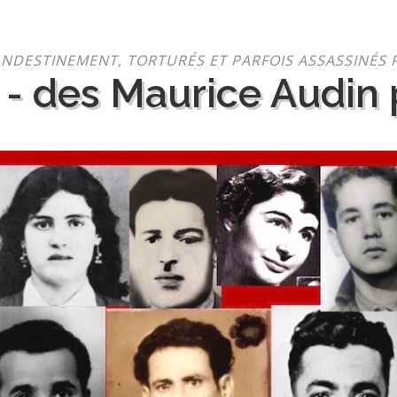
NDESTINEMENT, TORTURÉS ET PARFOIS ASSASSINÉS 
 - des Maurice Audin p