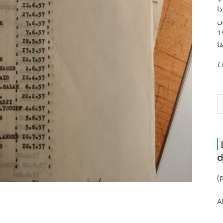
ا
ن
لعاصمة عام 1957
Li
R
d
(
A