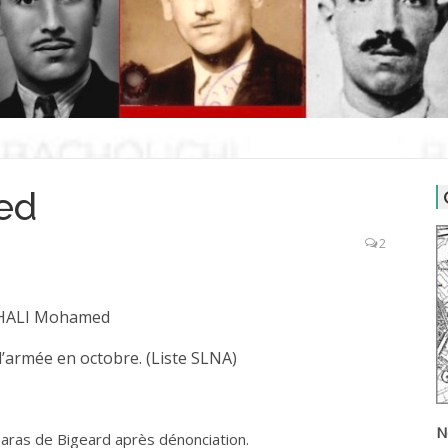
ed
2
HALI Mohamed
l’armée en octobre. (Liste SLNA)
N
ras de Bigeard après dénonciation.