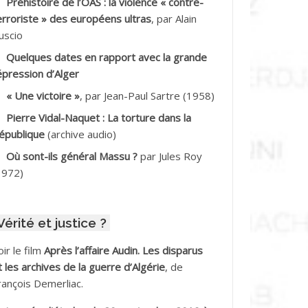
Préhistoire de l’OAS : la violence « contre-
DDALA Baghdad*
erroriste » des européens ultras
, par Alain
uscio
DDALA Boualem*
Quelques dates en rapport avec la grande
DDANE
épression d’Alger
« Une victoire »
, par Jean-Paul Sartre (1958)
DDECHE Rachid
Pierre Vidal-Naquet : La torture dans la
épublique
(archive audio)
DDER Omar *
Où sont-ils général Massu ?
par Jules Roy
DELIOUAT Vve AIT SAADA
1972)
DJANI Khaled
Vérité et justice ?
DJAOUT
oir le film
Après l’affaire Audin. Les disparus
DNI Mohamed Akli
t les archives de la guerre d’Algérie
, de
rançois Demerliac.
DOUL Arab *