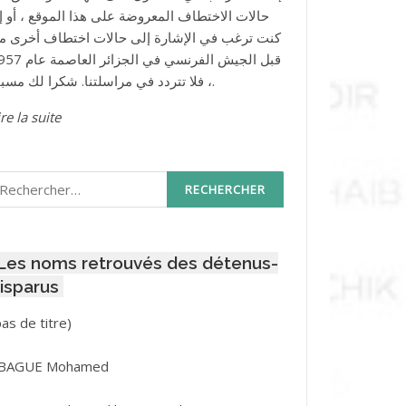
حالات الاختطاف المعروضة على هذا الموقع ، أو إذ
كنت ترغب في الإشارة إلى حالات اختطاف أخرى م
قبل الجيش الفرنسي في الجزائر ا
، فلا تتردد في مراسلتنا. شكرا لك مسبقا.
re la suite
echercher :
Les noms retrouvés des détenus-
isparus
Post
pas de titre)
ID
3416
BAGUE Mohamed