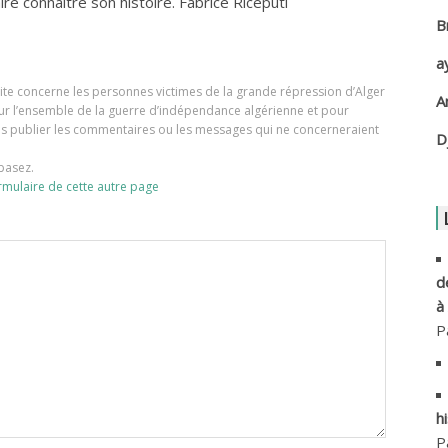
ire connaître son histoire. Fabrice Riceputi
B
A
a
A
e site concerne les personnes victimes de la grande répression d’Alger
A
our l’ensemble de la guerre d’indépendance algérienne et pour
ons publier les commentaires ou les messages qui ne concerneraient
A
D
basez.
A
rmulaire de cette autre page
A
A
d
à
A
P
A
h
A
P