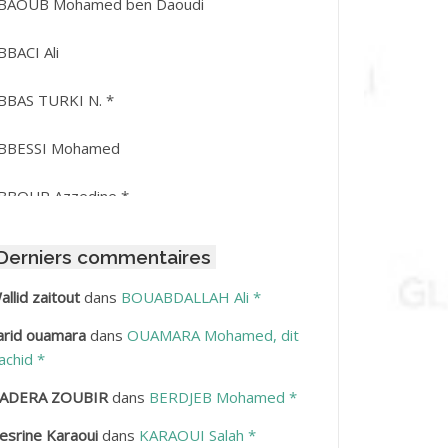
BAOUB Mohamed ben Daoudi
BBACI Ali
BBAS TURKI N. *
BBESSI Mohamed
BBOUR Azzedine *
BDAT Amar
Derniers commentaires
BDEDDAIM Hamid
allid zaitout
dans
BOUABDALLAH Ali *
arid ouamara
dans
OUAMARA Mohamed, dit
BDELAZIZ Mohamed
achid *
BDELHAFID Lakhdar
ADERA ZOUBIR
dans
BERDJEB Mohamed *
esrine Karaoui
dans
KARAOUI Salah *
BDELHOUHAB Haciba