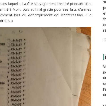
s
 dans laquelle il a été sauvagement torturé pendant plus
p
amné à Mort, puis au final gracié pour ses faits d’armes
e
tamment lors du débarquement de Montecassino. Il a
f
roits. »
e
r
C
V
n
u
q
l
u
ي