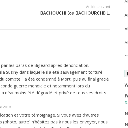
A
Article suivant
BACHOUCHI (ou BACHOURCHI) L.
A
A
A
A
r les paras de Bigeard après dénonciation.
A
lla Susiny dans laquelle il a été sauvagement torturé
du compte il a été condamné à Mort, puis au final gracié
A
W
seconde guerre mondiale et notamment lors du
a néanmoins été dégradé et privé de tous ses droits.
F
A
R
e 2018
A
N
fication et votre témoignage. Si vous avez d’autres
 (photo, autre) n’hésitez pas à nous les envoyer, nous
N
A