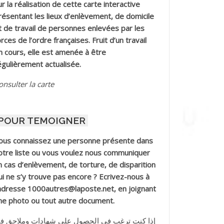
ur la réalisation de cette carte interactive
résentant les lieux d’enlèvement, de domicile
t de travail de personnes enlevées par les
orces de l’ordre françaises. Fruit d’un travail
n cours, elle est amenée à être
égulièrement actualisée.
onsulter la carte
POUR TEMOIGNER
ous connaissez une personne présente dans
otre liste ou vous voulez nous communiquer
n cas d’enlèvement, de torture, de disparition
ui ne s’y trouve pas encore ? Ecrivez-nous à
’adresse 1000autres@laposte.net, en joignant
ne photo ou tout autre document.
إذا كنت ترغب في الحصول على شهادات وملاحق ف