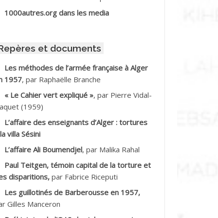
BIB Mohamed
1000autres.org dans les media
BID Mohamed
Repères et documents
BNOUN Salah
Les méthodes de l’armée française à Alger
n 1957
, par Raphaëlle Branche
CHACHE M.*
« Le Cahier vert expliqué »
, par Pierre Vidal-
CHLAF Ali
aquet (1959)
L’affaire des enseignants d’Alger : tortures
DALENE Tahar
la villa Sésini
L’affaire Ali Boumendjel
, par Malika Rahal
DALMI
Paul Teitgen, témoin capital de la torture et
DANE Ramdane *
es disparitions,
par Fabrice Riceputi
Les guillotinés de Barberousse en 1957,
DDAD
ar Gilles Manceron