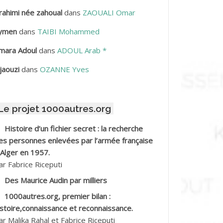
rahimi née zahoual
dans
ZAOUALI Omar
BDELLAZIZ Mohamed Hamoud*
ymen
dans
TAIBI Mohammed
BDELLI Mohamed
mara Adoul
dans
ADOUL Arab *
BDELLI Mohamed *
jaouzi
dans
OZANNE Yves
BDELMALEK Abdelaziz
Le projet 1000autres.org
BDELMOUMENE Ahmed
Histoire d’un fichier secret : la recherche
BDESMED Mohamed ben Kaddour
es personnes enlevées par l’armée française
 Alger en 1957.
BDESSELAMI Kouider
ar Fabrice Riceputi
Des Maurice Audin par milliers
BDESSLEM Ahmed dit le Coiffeur
1000autres.org, premier bilan :
istoire,connaissance et reconnaissance.
BDOUDOU
ar Malika Rahal et Fabrice Riceputi