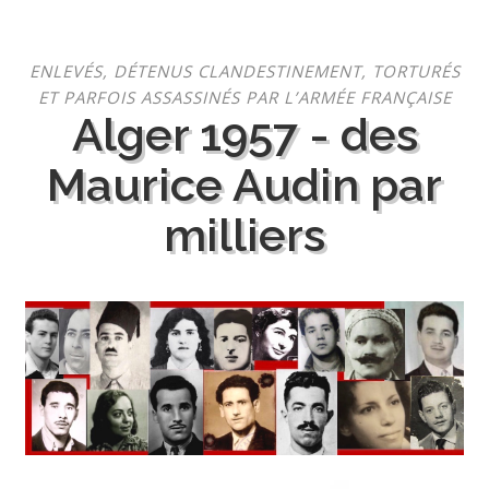
Aller
ENLEVÉS, DÉTENUS CLANDESTINEMENT, TORTURÉS
au
ET PARFOIS ASSASSINÉS PAR L’ARMÉE FRANÇAISE
contenu
Alger 1957 - des
Maurice Audin par
milliers