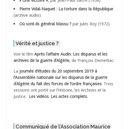
« Une victoire »
, par Jean-Paul Sartre (1958)
ADDANE
Pierre Vidal-Naquet : La torture dans la République
(archive audio)
ADDECHE Rachid
Où sont-ils général Massu ?
par Jules Roy (1972)
ADDER Omar *
Vérité et justice ?
ADELIOUAT Vve AIT SAADA
Voir le film
Après l’affaire Audin. Les disparus et les
archives de la guerre d’Algérie
, de François Demerliac.
ADJANI Khaled
La
journée d’études du 20 septembre 2019 à
ADJAOUT
l’Assemblée nationale sur les disparus de la guerre
d’Algérie du fait des forces de l’ordre françaises
. Trois
ADNI Mohamed Akli
sessions ont porté sur l’Histoire, les Archives et la
Justice.
Les vidéos.
Les actes complets
.
ADOUL Arab *
AFLIAOU Mohamed *
Communiqué de l’Association Maurice
AGOULMINE