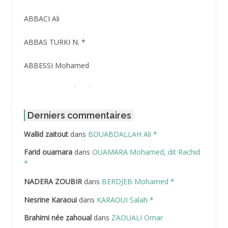
ABBACI Ali
ABBAS TURKI N. *
ABBESSI Mohamed
ABBOUR Azzedine *
ABDAT Amar
Derniers commentaires
Wallid zaitout
dans
BOUABDALLAH Ali *
ABDEDDAIM Hamid
Farid ouamara
dans
OUAMARA Mohamed, dit Rachid
ABDELAZIZ Mohamed
*
NADERA ZOUBIR
dans
BERDJEB Mohamed *
ABDELHAFID Lakhdar
Nesrine Karaoui
dans
KARAOUI Salah *
ABDELHOUHAB Haciba
Brahimi née zahoual
dans
ZAOUALI Omar