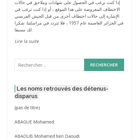
إذا كنت ترغب في الحصول على شهادات وملاحق في حالات
الاختطاف المعروضة على هذا الموقع ، أو إذا كنت ترغب في
الإشارة إلى حالات اختطاف أخرى من قبل الجيش الفرنسي
في الجزائر العاصمة عام 1957 ، فلا تتردد في مراسلتنا. شكرا
لك مسبقا.
Lire la suite
Rechercher :
Les noms retrouvés des détenus-
disparus
Post
(pas de titre)
ID
3416
ABAGUE Mohamed
ABAOUB Mohamed ben Daoudi