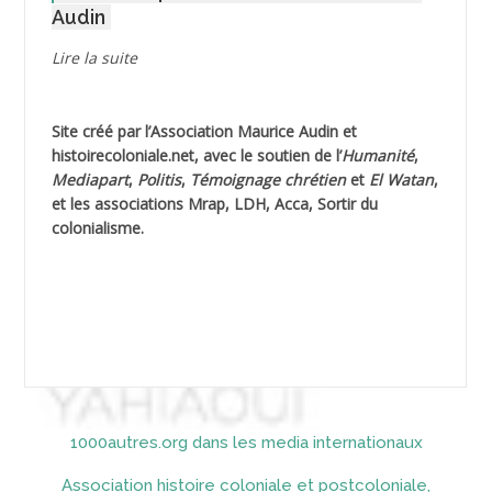
Audin
AGUIB Djaffar
Lire la suite
AGUIB Nouredine
Site créé par l’
Association Maurice Audin
et
AHLOUCHE Mabrouk *
histoirecoloniale.net
, avec le soutien de l’
Humanité
,
Mediapart
,
Politis
,
Témoignage
chrétien
et
El Watan
,
AIBLIED Ahmed
et les associations Mrap, LDH, Acca, Sortir du
colonialisme.
AIBOUD Abderrahmane *
AIBOUD Ahmed
AICH
AICHEKADRA Sid Ahmed
1000autres.org dans les media internationaux
AICI (ou AISSI) Laïd
Association histoire coloniale et postcoloniale,