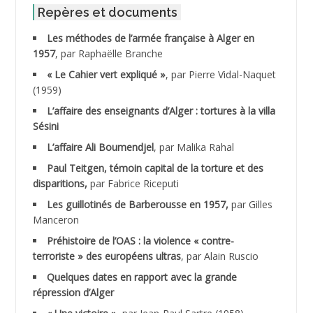
ABID Mohamed
Repères et documents
Les méthodes de l’armée française à Alger en
ABNOUN Salah
1957
, par Raphaëlle Branche
« Le Cahier vert expliqué »
, par Pierre Vidal-Naquet
ACHACHE M.*
(1959)
ACHLAF Ali
L’affaire des enseignants d’Alger : tortures à la villa
Sésini
ADALENE Tahar
L’affaire Ali Boumendjel
, par Malika Rahal
Paul Teitgen, témoin capital de la torture et des
ADALMI
disparitions,
par Fabrice Riceputi
ADANE Ramdane *
Les guillotinés de Barberousse en 1957,
par Gilles
Manceron
ADDAD
Préhistoire de l’OAS : la violence « contre-
terroriste » des européens ultras
, par Alain Ruscio
ADDALA Baghdad*
Quelques dates en rapport avec la grande
répression d’Alger
ADDALA Boualem*