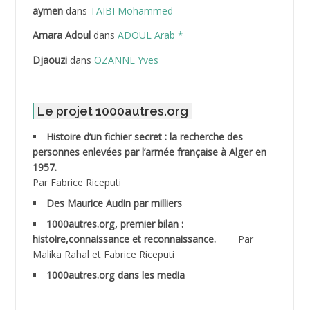
ABDELLAZIZ Mohamed Hamoud*
aymen
dans
TAIBI Mohammed
ABDELLI Mohamed
Amara Adoul
dans
ADOUL Arab *
Djaouzi
dans
OZANNE Yves
ABDELLI Mohamed *
ABDELMALEK Abdelaziz
Le projet 1000autres.org
ABDELMOUMENE Ahmed
Histoire d’un fichier secret : la recherche des
personnes enlevées par l’armée française à Alger en
ABDESMED Mohamed ben Kaddour
1957.
Par Fabrice Riceputi
ABDESSELAMI Kouider
Des Maurice Audin par milliers
1000autres.org, premier bilan :
ABDESSLEM Ahmed dit le Coiffeur
histoire,connaissance et reconnaissance.
Par
Malika Rahal et Fabrice Riceputi
ABDOUDOU
1000autres.org dans les media
ABIB Mohamed