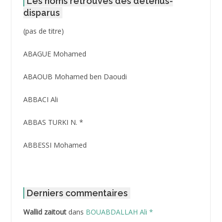
Les noms retrouvés des détenus-
disparus
Post
(pas de titre)
ID
3416
ABAGUE Mohamed
ABAOUB Mohamed ben Daoudi
ABBACI Ali
ABBAS TURKI N. *
ABBESSI Mohamed
ABBOUR Azzedine *
ABDAT Amar
Derniers commentaires
Wallid zaitout
dans
BOUABDALLAH Ali *
ABDEDDAIM Hamid