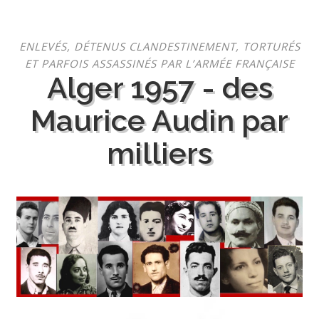
Aller
ENLEVÉS, DÉTENUS CLANDESTINEMENT, TORTURÉS
au
ET PARFOIS ASSASSINÉS PAR L’ARMÉE FRANÇAISE
contenu
Alger 1957 - des
Maurice Audin par
milliers