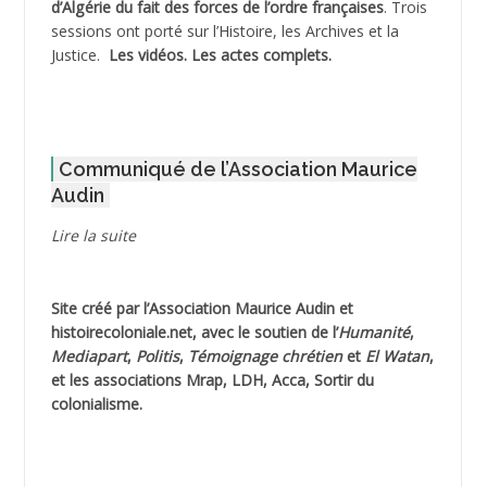
d’Algérie du fait des forces de l’ordre françaises
. Trois
ADNI Mohamed Akli
sessions ont porté sur l’Histoire, les Archives et la
Justice.
Les vidéos.
Les actes complets
.
ADOUL Arab *
AFLIAOU Mohamed *
Communiqué de l’Association Maurice
AGOULMINE
Audin
AGUIB Djaffar
Lire la suite
AGUIB Nouredine
Site créé par l’
Association Maurice Audin
et
AHLOUCHE Mabrouk *
histoirecoloniale.net
, avec le soutien de l’
Humanité
,
Mediapart
,
Politis
,
Témoignage
chrétien
et
El Watan
,
AIBLIED Ahmed
et les associations Mrap, LDH, Acca, Sortir du
colonialisme.
AIBOUD Abderrahmane *
AIBOUD Ahmed