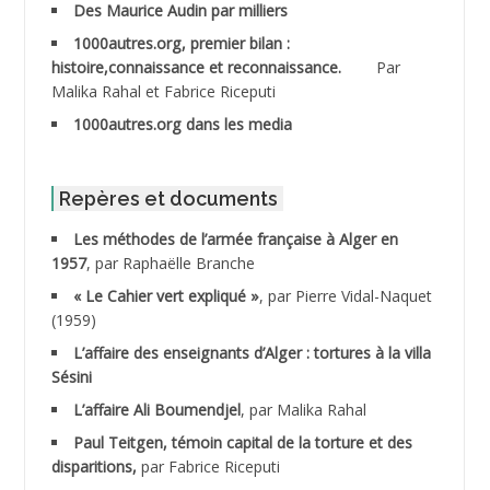
Des Maurice Audin par milliers
1000autres.org, premier bilan :
ABDESSLEM Ahmed dit le Coiffeur
histoire,connaissance et reconnaissance.
Par
Malika Rahal et Fabrice Riceputi
ABDOUDOU
1000autres.org dans les media
ABIB Mohamed
ABID Mohamed
Repères et documents
Les méthodes de l’armée française à Alger en
ABNOUN Salah
1957
, par Raphaëlle Branche
« Le Cahier vert expliqué »
, par Pierre Vidal-Naquet
ACHACHE M.*
(1959)
ACHLAF Ali
L’affaire des enseignants d’Alger : tortures à la villa
Sésini
ADALENE Tahar
L’affaire Ali Boumendjel
, par Malika Rahal
Paul Teitgen, témoin capital de la torture et des
ADALMI
disparitions,
par Fabrice Riceputi