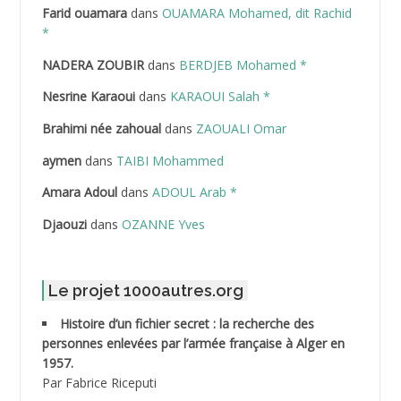
Farid ouamara
dans
OUAMARA Mohamed, dit Rachid
ABDELAZIZ Mohamed
*
NADERA ZOUBIR
dans
BERDJEB Mohamed *
ABDELHAFID Lakhdar
Nesrine Karaoui
dans
KARAOUI Salah *
ABDELHOUHAB Haciba
Brahimi née zahoual
dans
ZAOUALI Omar
ABDELLAZIZ Mohamed Hamoud*
aymen
dans
TAIBI Mohammed
ABDELLI Mohamed
Amara Adoul
dans
ADOUL Arab *
Djaouzi
dans
OZANNE Yves
ABDELLI Mohamed *
ABDELMALEK Abdelaziz
Le projet 1000autres.org
ABDELMOUMENE Ahmed
Histoire d’un fichier secret : la recherche des
personnes enlevées par l’armée française à Alger en
ABDESMED Mohamed ben Kaddour
1957.
Par Fabrice Riceputi
ABDESSELAMI Kouider