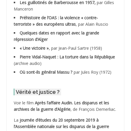
ADANE Ramdane *
Les guillotinés de Barberousse en 1957,
par Gilles
Manceron
ADDAD
Préhistoire de l’OAS : la violence « contre-
terroriste » des européens ultras
, par Alain Ruscio
ADDALA Baghdad*
Quelques dates en rapport avec la grande
répression d’Alger
ADDALA Boualem*
« Une victoire »
, par Jean-Paul Sartre (1958)
ADDANE
Pierre Vidal-Naquet : La torture dans la République
(archive audio)
ADDECHE Rachid
Où sont-ils général Massu ?
par Jules Roy (1972)
ADDER Omar *
Vérité et justice ?
ADELIOUAT Vve AIT SAADA
Voir le film
Après l’affaire Audin. Les disparus et les
archives de la guerre d’Algérie
, de François Demerliac.
ADJANI Khaled
La
journée d’études du 20 septembre 2019 à
ADJAOUT
l’Assemblée nationale sur les disparus de la guerre