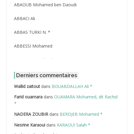
ABAOUB Mohamed ben Daoudi
ABBACI Ali
ABBAS TURKI N. *
ABBESSI Mohamed
ABBOUR Azzedine *
ABDAT Amar
Derniers commentaires
Wallid zaitout
dans
BOUABDALLAH Ali *
ABDEDDAIM Hamid
Farid ouamara
dans
OUAMARA Mohamed, dit Rachid
ABDELAZIZ Mohamed
*
NADERA ZOUBIR
dans
BERDJEB Mohamed *
ABDELHAFID Lakhdar
Nesrine Karaoui
dans
KARAOUI Salah *
ABDELHOUHAB Haciba