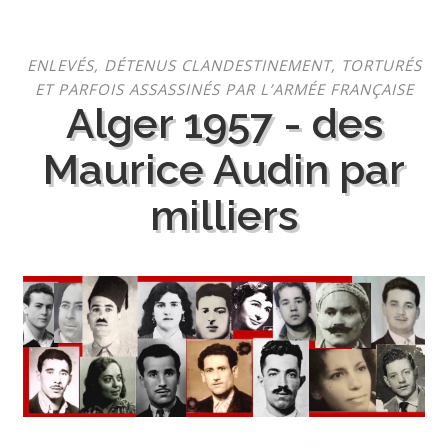
Aller
ENLEVÉS, DÉTENUS CLANDESTINEMENT, TORTURÉS
au
ET PARFOIS ASSASSINÉS PAR L’ARMÉE FRANÇAISE
contenu
Alger 1957 - des
Maurice Audin par
milliers