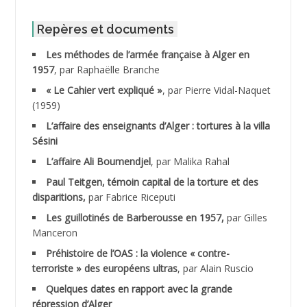
ABID Mohamed
Repères et documents
Les méthodes de l’armée française à Alger en
ABNOUN Salah
1957
, par Raphaëlle Branche
« Le Cahier vert expliqué »
, par Pierre Vidal-Naquet
ACHACHE M.*
(1959)
ACHLAF Ali
L’affaire des enseignants d’Alger : tortures à la villa
Sésini
ADALENE Tahar
L’affaire Ali Boumendjel
, par Malika Rahal
Paul Teitgen, témoin capital de la torture et des
ADALMI
disparitions,
par Fabrice Riceputi
ADANE Ramdane *
Les guillotinés de Barberousse en 1957,
par Gilles
Manceron
ADDAD
Préhistoire de l’OAS : la violence « contre-
terroriste » des européens ultras
, par Alain Ruscio
ADDALA Baghdad*
Quelques dates en rapport avec la grande
répression d’Alger