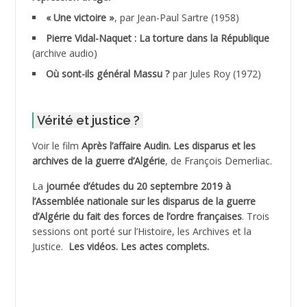
ADDALA Boualem*
« Une victoire »
, par Jean-Paul Sartre (1958)
ADDANE
Pierre Vidal-Naquet : La torture dans la République
(archive audio)
ADDECHE Rachid
Où sont-ils général Massu ?
par Jules Roy (1972)
ADDER Omar *
Vérité et justice ?
ADELIOUAT Vve AIT SAADA
Voir le film
Après l’affaire Audin. Les disparus et les
archives de la guerre d’Algérie
, de François Demerliac.
ADJANI Khaled
La
journée d’études du 20 septembre 2019 à
ADJAOUT
l’Assemblée nationale sur les disparus de la guerre
d’Algérie du fait des forces de l’ordre françaises
. Trois
ADNI Mohamed Akli
sessions ont porté sur l’Histoire, les Archives et la
Justice.
Les vidéos.
Les actes complets
.
ADOUL Arab *
AFLIAOU Mohamed *