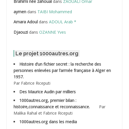
Brahimi née zahoual
dans
ZAOUALI Omar
ABDELLAZIZ Mohamed Hamoud*
aymen
dans
TAIBI Mohammed
ABDELLI Mohamed
Amara Adoul
dans
ADOUL Arab *
Djaouzi
dans
OZANNE Yves
ABDELLI Mohamed *
ABDELMALEK Abdelaziz
Le projet 1000autres.org
ABDELMOUMENE Ahmed
Histoire d’un fichier secret : la recherche des
personnes enlevées par l’armée française à Alger en
ABDESMED Mohamed ben Kaddour
1957.
Par Fabrice Riceputi
ABDESSELAMI Kouider
Des Maurice Audin par milliers
1000autres.org, premier bilan :
ABDESSLEM Ahmed dit le Coiffeur
histoire,connaissance et reconnaissance.
Par
Malika Rahal et Fabrice Riceputi
ABDOUDOU
1000autres.org dans les media
ABIB Mohamed