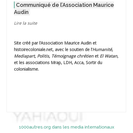
Communiqué de l’Association Maurice
AGOULMINE
Audin
AGUIB Djaffar
Lire la suite
AGUIB Nouredine
Site créé par l’
Association Maurice Audin
et
AHLOUCHE Mabrouk *
histoirecoloniale.net
, avec le soutien de l’
Humanité
,
Mediapart
,
Politis
,
Témoignage
chrétien
et
El Watan
,
AIBLIED Ahmed
et les associations Mrap, LDH, Acca, Sortir du
colonialisme.
AIBOUD Abderrahmane *
AIBOUD Ahmed
AICH
AICHEKADRA Sid Ahmed
1000autres.org dans les media internationaux
AICI (ou AISSI) Laïd