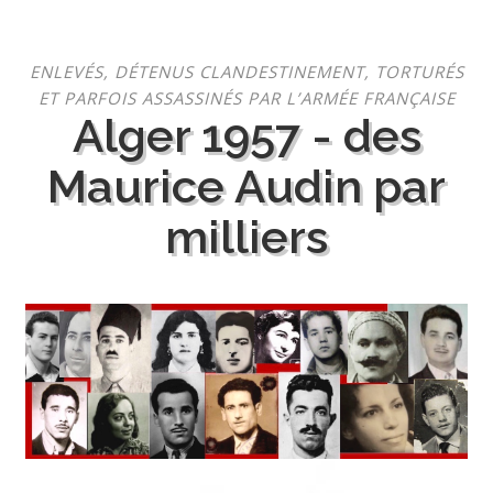
Aller
ENLEVÉS, DÉTENUS CLANDESTINEMENT, TORTURÉS
au
ET PARFOIS ASSASSINÉS PAR L’ARMÉE FRANÇAISE
contenu
Alger 1957 - des
Maurice Audin par
milliers