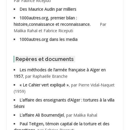
Par Fabrice Riceputi
ABDESSELAMI Kouider
Des Maurice Audin par milliers
1000autres.org, premier bilan :
ABDESSLEM Ahmed dit le Coiffeur
histoire,connaissance et reconnaissance.
Par
Malika Rahal et Fabrice Riceputi
ABDOUDOU
1000autres.org dans les media
ABIB Mohamed
ABID Mohamed
Repères et documents
Les méthodes de l’armée française à Alger en
ABNOUN Salah
1957
, par Raphaëlle Branche
« Le Cahier vert expliqué »
, par Pierre Vidal-Naquet
ACHACHE M.*
(1959)
ACHLAF Ali
L’affaire des enseignants d’Alger : tortures à la villa
Sésini
ADALENE Tahar
L’affaire Ali Boumendjel
, par Malika Rahal
Paul Teitgen, témoin capital de la torture et des
ADALMI