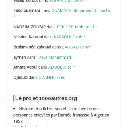
Wallid zaitout
dans
BOUABDALLAH Ali *
ABDEDDAIM Hamid
Farid ouamara
dans
OUAMARA Mohamed, dit Rachid
ABDELAZIZ Mohamed
*
NADERA ZOUBIR
dans
BERDJEB Mohamed *
ABDELHAFID Lakhdar
Nesrine Karaoui
dans
KARAOUI Salah *
ABDELHOUHAB Haciba
Brahimi née zahoual
dans
ZAOUALI Omar
ABDELLAZIZ Mohamed Hamoud*
aymen
dans
TAIBI Mohammed
ABDELLI Mohamed
Amara Adoul
dans
ADOUL Arab *
Djaouzi
dans
OZANNE Yves
ABDELLI Mohamed *
ABDELMALEK Abdelaziz
Le projet 1000autres.org
ABDELMOUMENE Ahmed
Histoire d’un fichier secret : la recherche des
personnes enlevées par l’armée française à Alger en
ABDESMED Mohamed ben Kaddour
1957.