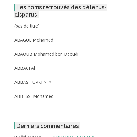
Les noms retrouvés des détenus-
disparus
Post
(pas de titre)
ID
3416
ABAGUE Mohamed
ABAOUB Mohamed ben Daoudi
ABBACI Ali
ABBAS TURKI N. *
ABBESSI Mohamed
ABBOUR Azzedine *
ABDAT Amar
Derniers commentaires