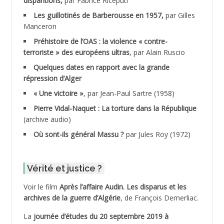
disparitions,
par Fabrice Riceputi
ADANE Ramdane *
Les guillotinés de Barberousse en 1957,
par Gilles
Manceron
ADDAD
Préhistoire de l’OAS : la violence « contre-
terroriste » des européens ultras
, par Alain Ruscio
ADDALA Baghdad*
Quelques dates en rapport avec la grande
répression d’Alger
ADDALA Boualem*
« Une victoire »
, par Jean-Paul Sartre (1958)
ADDANE
Pierre Vidal-Naquet : La torture dans la République
(archive audio)
ADDECHE Rachid
Où sont-ils général Massu ?
par Jules Roy (1972)
ADDER Omar *
Vérité et justice ?
ADELIOUAT Vve AIT SAADA
Voir le film
Après l’affaire Audin. Les disparus et les
archives de la guerre d’Algérie
, de François Demerliac.
ADJANI Khaled
La
journée d’études du 20 septembre 2019 à
ADJAOUT