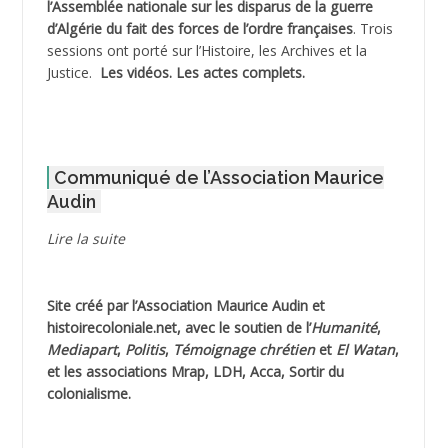
l’Assemblée nationale sur les disparus de la guerre
d’Algérie du fait des forces de l’ordre françaises
. Trois
ADNI Mohamed Akli
sessions ont porté sur l’Histoire, les Archives et la
Justice.
Les vidéos.
Les actes complets
.
ADOUL Arab *
AFLIAOU Mohamed *
Communiqué de l’Association Maurice
AGOULMINE
Audin
AGUIB Djaffar
Lire la suite
AGUIB Nouredine
Site créé par l’
Association Maurice Audin
et
AHLOUCHE Mabrouk *
histoirecoloniale.net
, avec le soutien de l’
Humanité
,
Mediapart
,
Politis
,
Témoignage
chrétien
et
El Watan
,
AIBLIED Ahmed
et les associations Mrap, LDH, Acca, Sortir du
colonialisme.
AIBOUD Abderrahmane *