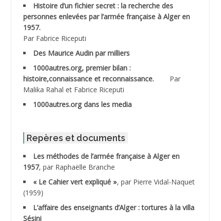
ABDELMOUMENE Ahmed
Histoire d’un fichier secret : la recherche des
personnes enlevées par l’armée française à Alger en
ABDESMED Mohamed ben Kaddour
1957.
Par Fabrice Riceputi
ABDESSELAMI Kouider
Des Maurice Audin par milliers
1000autres.org, premier bilan :
ABDESSLEM Ahmed dit le Coiffeur
histoire,connaissance et reconnaissance.
Par
Malika Rahal et Fabrice Riceputi
ABDOUDOU
1000autres.org dans les media
ABIB Mohamed
ABID Mohamed
Repères et documents
Les méthodes de l’armée française à Alger en
ABNOUN Salah *
1957
, par Raphaëlle Branche
« Le Cahier vert expliqué »
, par Pierre Vidal-Naquet
ACHACHE M.*
(1959)
ACHLAF Ali
L’affaire des enseignants d’Alger : tortures à la villa
Sésini