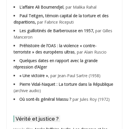
ADALENE Tahar
L’affaire Ali Boumendjel
, par Malika Rahal
Paul Teitgen, témoin capital de la torture et des
ADALMI
disparitions,
par Fabrice Riceputi
ADANE Ramdane *
Les guillotinés de Barberousse en 1957,
par Gilles
Manceron
ADDAD
Préhistoire de l’OAS : la violence « contre-
terroriste » des européens ultras
, par Alain Ruscio
ADDALA Baghdad*
Quelques dates en rapport avec la grande
répression d’Alger
ADDALA Boualem*
« Une victoire »
, par Jean-Paul Sartre (1958)
ADDANE
Pierre Vidal-Naquet : La torture dans la République
(archive audio)
ADDECHE Rachid
Où sont-ils général Massu ?
par Jules Roy (1972)
ADDER Omar *
Vérité et justice ?
ADELIOUAT Vve AIT SAADA