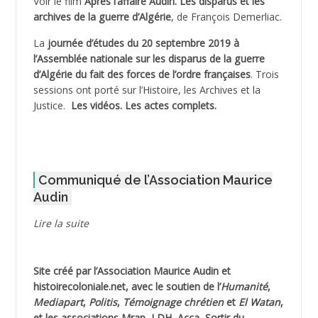
Voir le film
Après l’affaire Audin. Les disparus et les
archives de la guerre d’Algérie
, de François Demerliac.
ADJANI Khaled
La
journée d’études du 20 septembre 2019 à
ADJAOUT
l’Assemblée nationale sur les disparus de la guerre
d’Algérie du fait des forces de l’ordre françaises
. Trois
ADNI Mohamed Akli
sessions ont porté sur l’Histoire, les Archives et la
Justice.
Les vidéos.
Les actes complets
.
ADOUL Arab *
AFLIAOU Mohamed *
Communiqué de l’Association Maurice
AGOULMINE
Audin
AGUIB Djaffar
Lire la suite
AGUIB Nouredine
Site créé par l’
Association Maurice Audin
et
AHLOUCHE Mabrouk *
histoirecoloniale.net
, avec le soutien de l’
Humanité
,
Mediapart
,
Politis
,
Témoignage
chrétien
et
El Watan
,
AIBLIED Ahmed
et les associations Mrap, LDH, Acca, Sortir du