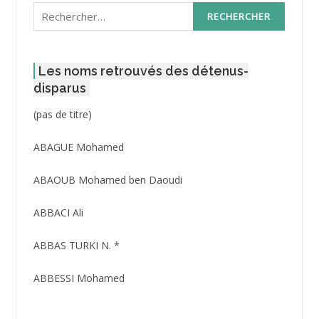
Rechercher :
Les noms retrouvés des détenus-
disparus
Post
(pas de titre)
ID
3416
ABAGUE Mohamed
ABAOUB Mohamed ben Daoudi
ABBACI Ali
ABBAS TURKI N. *
ABBESSI Mohamed
ABBOUR Azzedine *