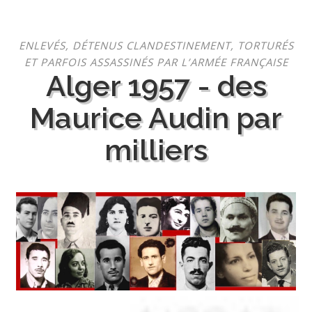
Aller
ENLEVÉS, DÉTENUS CLANDESTINEMENT, TORTURÉS
au
ET PARFOIS ASSASSINÉS PAR L’ARMÉE FRANÇAISE
contenu
Alger 1957 - des
Maurice Audin par
milliers