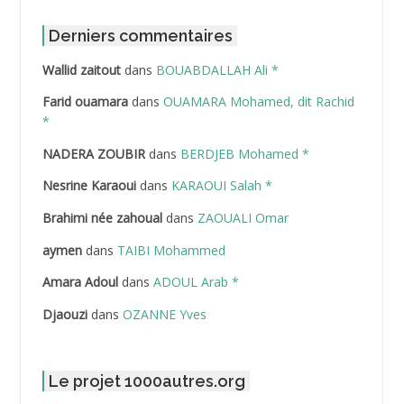
ABDAT Amar
Derniers commentaires
Wallid zaitout
dans
BOUABDALLAH Ali *
ABDEDDAIM Hamid
Farid ouamara
dans
OUAMARA Mohamed, dit Rachid
ABDELAZIZ Mohamed
*
NADERA ZOUBIR
dans
BERDJEB Mohamed *
ABDELHAFID Lakhdar
Nesrine Karaoui
dans
KARAOUI Salah *
ABDELHOUHAB Haciba
Brahimi née zahoual
dans
ZAOUALI Omar
ABDELLAZIZ Mohamed Hamoud*
aymen
dans
TAIBI Mohammed
ABDELLI Mohamed
Amara Adoul
dans
ADOUL Arab *
Djaouzi
dans
OZANNE Yves
ABDELLI Mohamed *
ABDELMALEK Abdelaziz
Le projet 1000autres.org