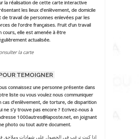
ur la réalisation de cette carte interactive
résentant les lieux d’enlèvement, de domicile
t de travail de personnes enlevées par les
orces de l’ordre françaises. Fruit d’un travail
n cours, elle est amenée à être
égulièrement actualisée.
onsulter la carte
POUR TEMOIGNER
ous connaissez une personne présente dans
otre liste ou vous voulez nous communiquer
n cas d’enlèvement, de torture, de disparition
ui ne s’y trouve pas encore ? Ecrivez-nous à
’adresse 1000autres@laposte.net, en joignant
ne photo ou tout autre document.
إذا كنت ترغب في الحصول على شهادات وملاحق ف