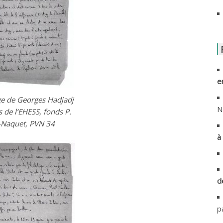
A
A
A
e
A
e de Georges Hadjadj
A
N
s de l’EHESS, fonds P.
-Naquet, PVN 34
A
à 
A
A
d
A
p