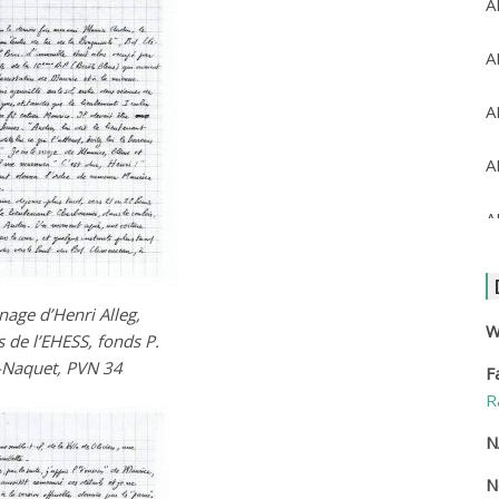
A
A
A
A
A
A
age d’Henri Alleg,
A
W
s de l’EHESS, fonds P.
-Naquet, PVN 34
F
A
R
A
N
N
A