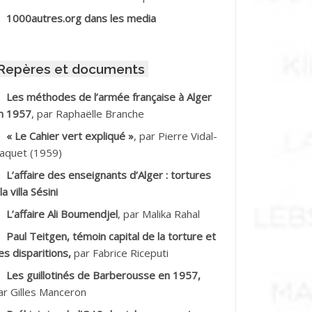
BIB Mohamed
1000autres.org dans les media
BID Mohamed
Repères et documents
BNOUN Salah
Les méthodes de l’armée française à Alger
n 1957
, par Raphaëlle Branche
CHACHE M.*
« Le Cahier vert expliqué »
, par Pierre Vidal-
CHLAF Ali
aquet (1959)
L’affaire des enseignants d’Alger : tortures
DALENE Tahar
la villa Sésini
L’affaire Ali Boumendjel
, par Malika Rahal
DALMI
Paul Teitgen, témoin capital de la torture et
DANE Ramdane *
es disparitions,
par Fabrice Riceputi
Les guillotinés de Barberousse en 1957,
DDAD
ar Gilles Manceron