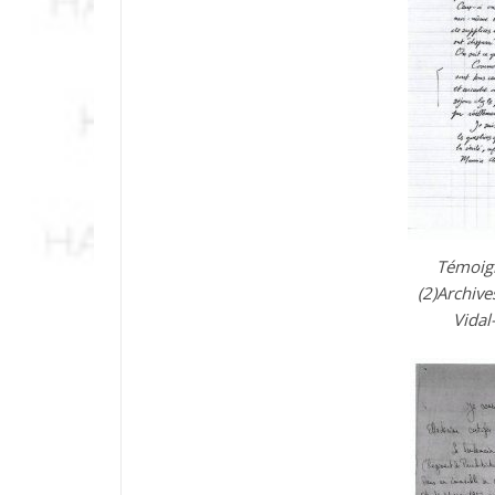
Témoign
(2)Archive
Vidal