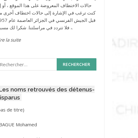
حالات الاختطاف المعروضة على هذا الموقع ، أو إذ
كنت ترغب في الإشارة إلى حالات اختطاف أخرى م
قبل الجيش الفرنسي في الجزائر ا
، فلا تتردد في مراسلتنا. شكرا لك مسبقا.
re la suite
echercher :
Les noms retrouvés des détenus-
isparus
Post
pas de titre)
ID
3416
BAGUE Mohamed