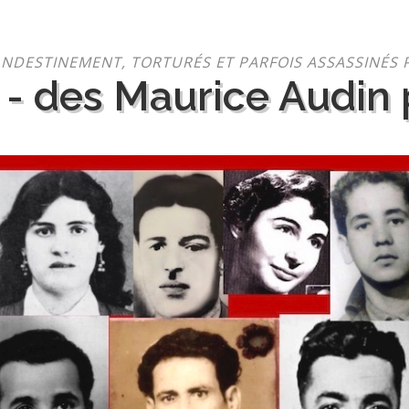
NDESTINEMENT, TORTURÉS ET PARFOIS ASSASSINÉS 
 - des Maurice Audin p