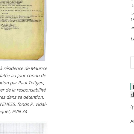
ا
ن
لعاصمة عام 1957
Li
R
 à résidence de Maurice
datée au jour connu de
tion par Paul Teitgen,
ter de la responsabilité
d
res dans sa détention.
l’EHESS, fonds P. Vidal-
(
quet, PVN 34
A