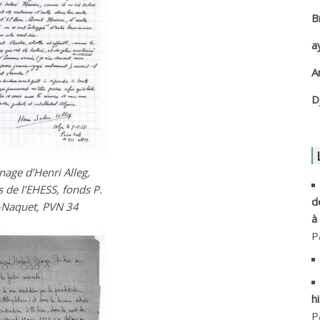
B
A
a
A
A
A
D
A
A
age d’Henri Alleg,
s de l’EHESS, fonds P.
A
d
-Naquet, PVN 34
à
A
P
A
h
A
P