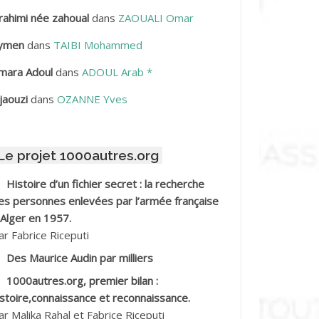
rahimi née zahoual
dans
ZAOUALI Omar
BDELLAZIZ Mohamed Hamoud*
ymen
dans
TAIBI Mohammed
BDELLI Mohamed
mara Adoul
dans
ADOUL Arab *
BDELLI Mohamed *
jaouzi
dans
OZANNE Yves
BDELMALEK Abdelaziz
Le projet 1000autres.org
BDELMOUMENE Ahmed
Histoire d’un fichier secret : la recherche
BDESMED Mohamed ben Kaddour
es personnes enlevées par l’armée française
 Alger en 1957.
BDESSELAMI Kouider
ar Fabrice Riceputi
Des Maurice Audin par milliers
BDESSLEM Ahmed dit le Coiffeur
1000autres.org, premier bilan :
istoire,connaissance et reconnaissance.
BDOUDOU
ar Malika Rahal et Fabrice Riceputi