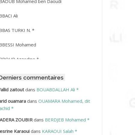
BAOUB Mohamed ben Daoudi
BBACI Ali
BBAS TURKI N. *
BBESSI Mohamed
BBOUR Azzedine *
BDAT Amar
Derniers commentaires
BDEDDAIM Hamid
allid zaitout
dans
BOUABDALLAH Ali *
arid ouamara
dans
OUAMARA Mohamed, dit
BDELAZIZ Mohamed
achid *
BDELHAFID Lakhdar
ADERA ZOUBIR
dans
BERDJEB Mohamed *
esrine Karaoui
dans
KARAOUI Salah *
BDELHOUHAB Haciba