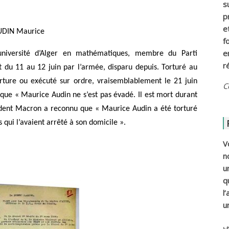
s
p
e
UDIN Maurice
f
e
’université d’Alger en mathématiques, membre du Parti
r
t du 11 au 12 juin par l’armée, disparu depuis
.
Torturé
au
rture ou exécuté sur ordre, vraisemblablement le 21 juin
C
que « Maurice Audin ne s’est pas évadé. Il est mort durant
ident Macron a reconnu que « Maurice Audin a été torturé
 qui l’avaient arrêté à son domicile ».
V
n
u
q
l
u
ي