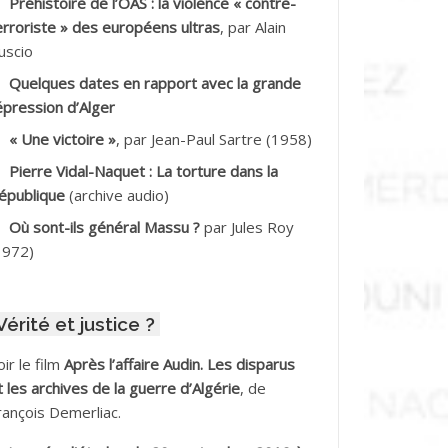
Préhistoire de l’OAS : la violence « contre-
DDALA Baghdad*
erroriste » des européens ultras
, par Alain
uscio
DDALA Boualem*
Quelques dates en rapport avec la grande
DDANE
épression d’Alger
« Une victoire »
, par Jean-Paul Sartre (1958)
DDECHE Rachid
Pierre Vidal-Naquet : La torture dans la
épublique
(archive audio)
DDER Omar *
Où sont-ils général Massu ?
par Jules Roy
DELIOUAT Vve AIT SAADA
1972)
DJANI Khaled
Vérité et justice ?
DJAOUT
oir le film
Après l’affaire Audin. Les disparus
DNI Mohamed Akli
t les archives de la guerre d’Algérie
, de
rançois Demerliac.
DOUL Arab *