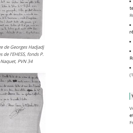
A
t
R
A
A
r
A
e de Georges Hadjadj
es de l’EHESS, fonds P.
R
A
-Naquet, PVN 34
A
(
A
A
V
A
e
F
A