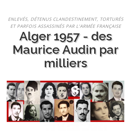
Aller
ENLEVÉS, DÉTENUS CLANDESTINEMENT, TORTURÉS
au
ET PARFOIS ASSASSINÉS PAR L’ARMÉE FRANÇAISE
contenu
Alger 1957 - des
Maurice Audin par
milliers