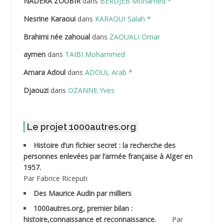
NADERA ZOUBIR
dans
BERDJEB Mohamed *
ABDELHAFID Lakhdar
Nesrine Karaoui
dans
KARAOUI Salah *
ABDELHOUHAB Haciba
Brahimi née zahoual
dans
ZAOUALI Omar
ABDELLAZIZ Mohamed Hamoud*
aymen
dans
TAIBI Mohammed
ABDELLI Mohamed
Amara Adoul
dans
ADOUL Arab *
Djaouzi
dans
OZANNE Yves
ABDELLI Mohamed *
ABDELMALEK Abdelaziz
Le projet 1000autres.org
ABDELMOUMENE Ahmed
Histoire d’un fichier secret : la recherche des
personnes enlevées par l’armée française à Alger en
ABDESMED Mohamed ben Kaddour
1957.
Par Fabrice Riceputi
ABDESSELAMI Kouider
Des Maurice Audin par milliers
1000autres.org, premier bilan :
ABDESSLEM Ahmed dit le Coiffeur
histoire,connaissance et reconnaissance.
Par