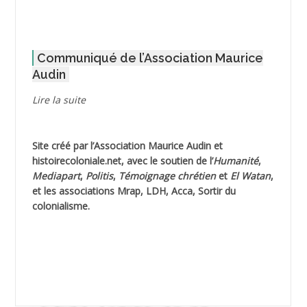
AFLIAOU Mohamed *
Communiqué de l’Association Maurice
AGOULMINE
Audin
AGUIB Djaffar
Lire la suite
AGUIB Nouredine
Site créé par l’
Association Maurice Audin
et
AHLOUCHE Mabrouk *
histoirecoloniale.net
, avec le soutien de l’
Humanité
,
Mediapart
,
Politis
,
Témoignage
chrétien
et
El Watan
,
AIBLIED Ahmed
et les associations Mrap, LDH, Acca, Sortir du
colonialisme.
AIBOUD Abderrahmane *
AIBOUD Ahmed
AICH