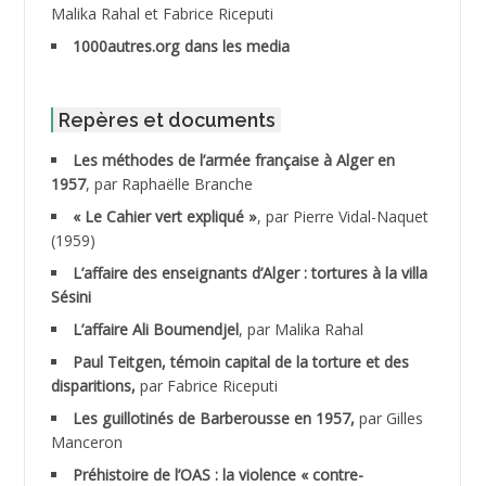
Malika Rahal et Fabrice Riceputi
ABDOUDOU
1000autres.org dans les media
ABIB Mohamed
ABID Mohamed
Repères et documents
Les méthodes de l’armée française à Alger en
ABNOUN Salah
1957
, par Raphaëlle Branche
« Le Cahier vert expliqué »
, par Pierre Vidal-Naquet
ACHACHE M.*
(1959)
ACHLAF Ali
L’affaire des enseignants d’Alger : tortures à la villa
Sésini
ADALENE Tahar
L’affaire Ali Boumendjel
, par Malika Rahal
Paul Teitgen, témoin capital de la torture et des
ADALMI
disparitions,
par Fabrice Riceputi
ADANE Ramdane *
Les guillotinés de Barberousse en 1957,
par Gilles
Manceron
ADDAD
Préhistoire de l’OAS : la violence « contre-