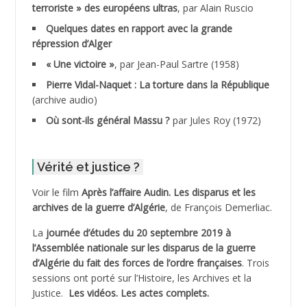
terroriste » des européens ultras
, par Alain Ruscio
ADDALA Baghdad*
Quelques dates en rapport avec la grande
répression d’Alger
ADDALA Boualem*
« Une victoire »
, par Jean-Paul Sartre (1958)
ADDANE
Pierre Vidal-Naquet : La torture dans la République
(archive audio)
ADDECHE Rachid
Où sont-ils général Massu ?
par Jules Roy (1972)
ADDER Omar
Vérité et justice ?
ADELIOUAT Vve AIT SAADA
Voir le film
Après l’affaire Audin. Les disparus et les
archives de la guerre d’Algérie
, de François Demerliac.
ADJANI Khaled
La
journée d’études du 20 septembre 2019 à
ADJAOUT
l’Assemblée nationale sur les disparus de la guerre
d’Algérie du fait des forces de l’ordre françaises
. Trois
ADNI Mohamed Akli
sessions ont porté sur l’Histoire, les Archives et la
Justice.
Les vidéos.
Les actes complets
.
ADOUL Arab *