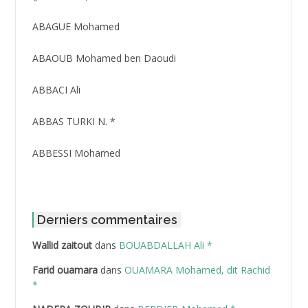
ID
3416
ABAGUE Mohamed
ABAOUB Mohamed ben Daoudi
ABBACI Ali
ABBAS TURKI N. *
ABBESSI Mohamed
ABBOUR Azzedine *
ABDAT Amar
Derniers commentaires
Wallid zaitout
dans
BOUABDALLAH Ali *
ABDEDDAIM Hamid
Farid ouamara
dans
OUAMARA Mohamed, dit Rachid
ABDELAZIZ Mohamed
*