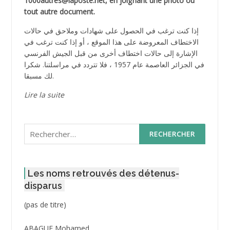
1000autres@laposte.net, en joignant une photo ou
tout autre document.
إذا كنت ترغب في الحصول على شهادات وملاحق في حالات
الاختطاف المعروضة على هذا الموقع ، أو إذا كنت ترغب في
الإشارة إلى حالات اختطاف أخرى من قبل الجيش الفرنسي
في الجزائر العاصمة عام 1957 ، فلا تتردد في مراسلتنا. شكرا
لك مسبقا.
Lire la suite
Rechercher :
Les noms retrouvés des détenus-
disparus
Post
(pas de titre)
ID
3416
ABAGUE Mohamed