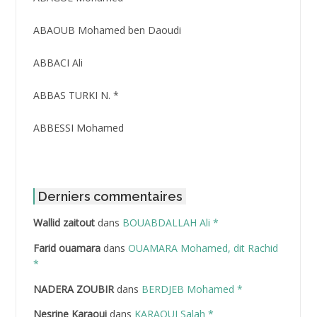
ABAOUB Mohamed ben Daoudi
ABBACI Ali
ABBAS TURKI N. *
ABBESSI Mohamed
ABBOUR Azzedine *
ABDAT Amar
Derniers commentaires
Wallid zaitout
dans
BOUABDALLAH Ali *
ABDEDDAIM Hamid
Farid ouamara
dans
OUAMARA Mohamed, dit Rachid
ABDELAZIZ Mohamed
*
NADERA ZOUBIR
dans
BERDJEB Mohamed *
ABDELHAFID Lakhdar
Nesrine Karaoui
dans
KARAOUI Salah *