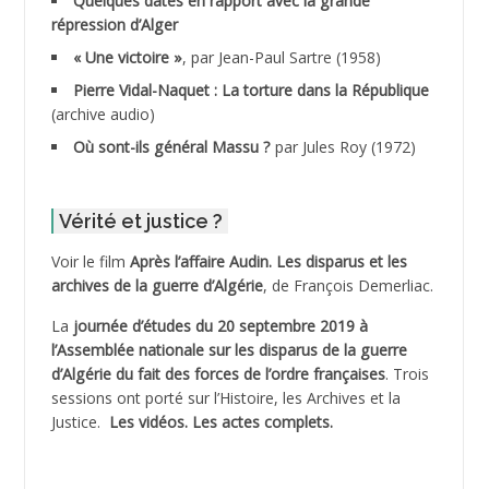
Quelques dates en rapport avec la grande
répression d’Alger
ADDALA Boualem*
« Une victoire »
, par Jean-Paul Sartre (1958)
ADDANE
Pierre Vidal-Naquet : La torture dans la République
(archive audio)
ADDECHE Rachid
Où sont-ils général Massu ?
par Jules Roy (1972)
ADDER Omar *
Vérité et justice ?
ADELIOUAT Vve AIT SAADA
Voir le film
Après l’affaire Audin. Les disparus et les
archives de la guerre d’Algérie
, de François Demerliac.
ADJANI Khaled
La
journée d’études du 20 septembre 2019 à
ADJAOUT
l’Assemblée nationale sur les disparus de la guerre
d’Algérie du fait des forces de l’ordre françaises
. Trois
ADNI Mohamed Akli
sessions ont porté sur l’Histoire, les Archives et la
Justice.
Les vidéos.
Les actes complets
.
ADOUL Arab *
AFLIAOU Mohamed *