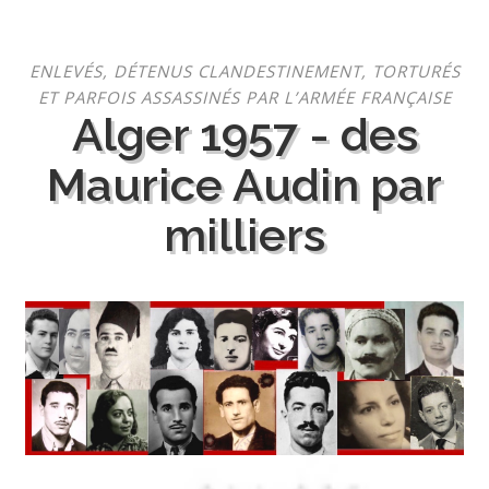
Aller
ENLEVÉS, DÉTENUS CLANDESTINEMENT, TORTURÉS
au
ET PARFOIS ASSASSINÉS PAR L’ARMÉE FRANÇAISE
contenu
Alger 1957 - des
Maurice Audin par
milliers