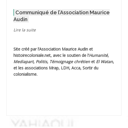
Communiqué de l’Association Maurice
AGOULMINE
Audin
AGUIB Djaffar
Lire la suite
AGUIB Nouredine
Site créé par l’
Association Maurice Audin
et
AHLOUCHE Mabrouk *
histoirecoloniale.net
, avec le soutien de l’
Humanité
,
Mediapart
,
Politis
,
Témoignage
chrétien
et
El Watan
,
AIBLIED Ahmed
et les associations Mrap, LDH, Acca, Sortir du
colonialisme.
AIBOUD Abderrahmane *
AIBOUD Ahmed
AICH
AICHEKADRA Sid Ahmed