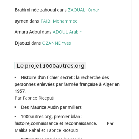
ABDELHOUHAB Haciba
Brahimi née zahoual
dans
ZAOUALI Omar
ABDELLAZIZ Mohamed Hamoud*
aymen
dans
TAIBI Mohammed
ABDELLI Mohamed
Amara Adoul
dans
ADOUL Arab *
Djaouzi
dans
OZANNE Yves
ABDELLI Mohamed *
ABDELMALEK Abdelaziz
Le projet 1000autres.org
ABDELMOUMENE Ahmed
Histoire d’un fichier secret : la recherche des
personnes enlevées par l’armée française à Alger en
ABDESMED Mohamed ben Kaddour
1957.
Par Fabrice Riceputi
ABDESSELAMI Kouider
Des Maurice Audin par milliers
1000autres.org, premier bilan :
ABDESSLEM Ahmed dit le Coiffeur
histoire,connaissance et reconnaissance.
Par
Malika Rahal et Fabrice Riceputi
ABDOUDOU