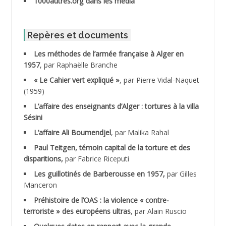
1000autres.org dans les media
ABIB Mohamed
ABID Mohamed
Repères et documents
Les méthodes de l’armée française à Alger en
ABNOUN Salah
1957
, par Raphaëlle Branche
« Le Cahier vert expliqué »
, par Pierre Vidal-Naquet
ACHACHE M.*
(1959)
ACHLAF Ali
L’affaire des enseignants d’Alger : tortures à la villa
Sésini
ADALENE Tahar
L’affaire Ali Boumendjel
, par Malika Rahal
Paul Teitgen, témoin capital de la torture et des
ADALMI
disparitions,
par Fabrice Riceputi
ADANE Ramdane *
Les guillotinés de Barberousse en 1957,
par Gilles
Manceron
ADDAD
Préhistoire de l’OAS : la violence « contre-
terroriste » des européens ultras
, par Alain Ruscio
ADDALA Baghdad*