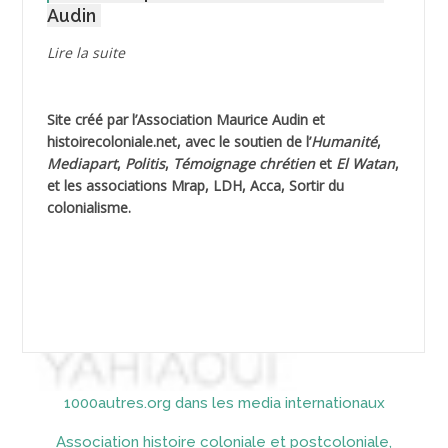
Audin
AGUIB Djaffar
Lire la suite
AGUIB Nouredine
Site créé par l’
Association Maurice Audin
et
AHLOUCHE Mabrouk *
histoirecoloniale.net
, avec le soutien de l’
Humanité
,
Mediapart
,
Politis
,
Témoignage
chrétien
et
El Watan
,
AIBLIED Ahmed
et les associations Mrap, LDH, Acca, Sortir du
colonialisme.
AIBOUD Abderrahmane *
AIBOUD Ahmed
AICH
AICHEKADRA Sid Ahmed
1000autres.org dans les media internationaux
AICI (ou AISSI) Laïd
Association histoire coloniale et postcoloniale,