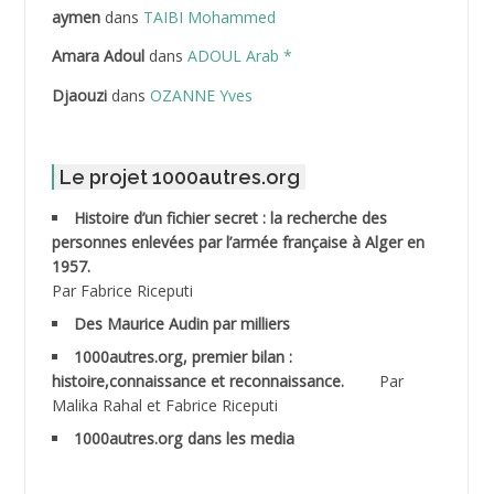
ABDELLAZIZ Mohamed Hamoud*
aymen
dans
TAIBI Mohammed
ABDELLI Mohamed
Amara Adoul
dans
ADOUL Arab *
Djaouzi
dans
OZANNE Yves
ABDELLI Mohamed *
ABDELMALEK Abdelaziz
Le projet 1000autres.org
ABDELMOUMENE Ahmed
Histoire d’un fichier secret : la recherche des
personnes enlevées par l’armée française à Alger en
ABDESMED Mohamed ben Kaddour
1957.
Par Fabrice Riceputi
ABDESSELAMI Kouider
Des Maurice Audin par milliers
1000autres.org, premier bilan :
ABDESSLEM Ahmed dit le Coiffeur
histoire,connaissance et reconnaissance.
Par
Malika Rahal et Fabrice Riceputi
ABDOUDOU
1000autres.org dans les media
ABIB Mohamed