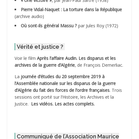
« Une victoire »
, par Jean-Paul Sartre (1958)
ADDANE
Pierre Vidal-Naquet : La torture dans la République
(archive audio)
ADDECHE Rachid
Où sont-ils général Massu ?
par Jules Roy (1972)
ADDER Omar *
Vérité et justice ?
ADELIOUAT Vve AIT SAADA
Voir le film
Après l’affaire Audin. Les disparus et les
archives de la guerre d’Algérie
, de François Demerliac.
ADJANI Khaled
La
journée d’études du 20 septembre 2019 à
ADJAOUT
l’Assemblée nationale sur les disparus de la guerre
d’Algérie du fait des forces de l’ordre françaises
. Trois
ADNI Mohamed Akli
sessions ont porté sur l’Histoire, les Archives et la
Justice.
Les vidéos.
Les actes complets
.
ADOUL Arab *
AFLIAOU Mohamed *
Communiqué de l’Association Maurice
AGOULMINE