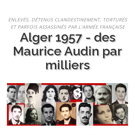
Aller
ENLEVÉS, DÉTENUS CLANDESTINEMENT, TORTURÉS
au
ET PARFOIS ASSASSINÉS PAR L’ARMÉE FRANÇAISE
contenu
Alger 1957 - des
Maurice Audin par
milliers