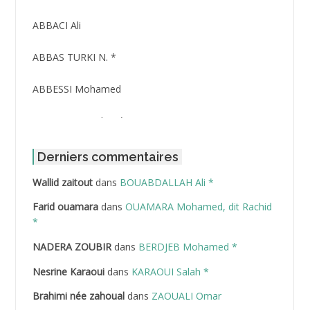
ABBACI Ali
ABBAS TURKI N. *
ABBESSI Mohamed
ABBOUR Azzedine *
ABDAT Amar
Derniers commentaires
Wallid zaitout
dans
BOUABDALLAH Ali *
ABDEDDAIM Hamid
Farid ouamara
dans
OUAMARA Mohamed, dit Rachid
ABDELAZIZ Mohamed
*
NADERA ZOUBIR
dans
BERDJEB Mohamed *
ABDELHAFID Lakhdar
Nesrine Karaoui
dans
KARAOUI Salah *
ABDELHOUHAB Haciba
Brahimi née zahoual
dans
ZAOUALI Omar