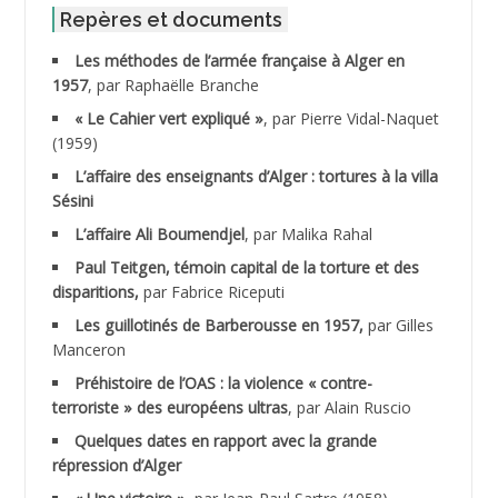
ABID Mohamed
Repères et documents
Les méthodes de l’armée française à Alger en
ABNOUN Salah
1957
, par Raphaëlle Branche
« Le Cahier vert expliqué »
, par Pierre Vidal-Naquet
ACHACHE M.*
(1959)
ACHLAF Ali
L’affaire des enseignants d’Alger : tortures à la villa
Sésini
ADALENE Tahar
L’affaire Ali Boumendjel
, par Malika Rahal
Paul Teitgen, témoin capital de la torture et des
ADALMI
disparitions,
par Fabrice Riceputi
ADANE Ramdane *
Les guillotinés de Barberousse en 1957,
par Gilles
Manceron
ADDAD
Préhistoire de l’OAS : la violence « contre-
terroriste » des européens ultras
, par Alain Ruscio
ADDALA Baghdad*
Quelques dates en rapport avec la grande
répression d’Alger
ADDALA Boualem*