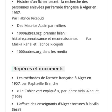
Histoire d’un fichier secret : la recherche des
personnes enlevées par l’armée française à Alger en
ABDESMED Mohamed ben Kaddour
1957.
Par Fabrice Riceputi
ABDESSELAMI Kouider
Des Maurice Audin par milliers
1000autres.org, premier bilan :
ABDESSLEM Ahmed dit le Coiffeur
histoire,connaissance et reconnaissance.
Par
Malika Rahal et Fabrice Riceputi
ABDOUDOU
1000autres.org dans les media
ABIB Mohamed
ABID Mohamed
Repères et documents
Les méthodes de l’armée française à Alger en
ABNOUN Salah
1957
, par Raphaëlle Branche
« Le Cahier vert expliqué »
, par Pierre Vidal-Naquet
ACHACHE M.*
(1959)
ACHLAF Ali
L’affaire des enseignants d’Alger : tortures à la villa
Sésini