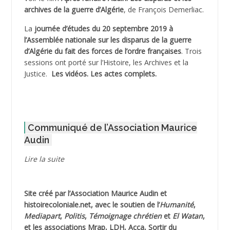
archives de la guerre d’Algérie
, de François Demerliac.
ADJANI Khaled
La
journée d’études du 20 septembre 2019 à
ADJAOUT
l’Assemblée nationale sur les disparus de la guerre
d’Algérie du fait des forces de l’ordre françaises
. Trois
ADNI Mohamed Akli
sessions ont porté sur l’Histoire, les Archives et la
Justice.
Les vidéos.
Les actes complets
.
ADOUL Arab *
AFLIAOU Mohamed *
Communiqué de l’Association Maurice
AGOULMINE
Audin
AGUIB Djaffar
Lire la suite
AGUIB Nouredine
Site créé par l’
Association Maurice Audin
et
AHLOUCHE Mabrouk *
histoirecoloniale.net
, avec le soutien de l’
Humanité
,
Mediapart
,
Politis
,
Témoignage
chrétien
et
El Watan
,
AIBLIED Ahmed
et les associations Mrap, LDH, Acca, Sortir du