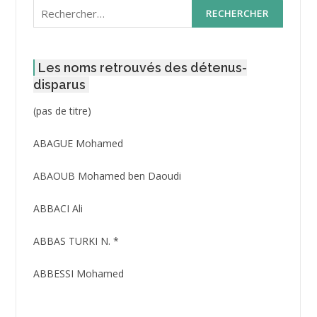
Rechercher :
Les noms retrouvés des détenus-
disparus
Post
(pas de titre)
ID
3416
ABAGUE Mohamed
ABAOUB Mohamed ben Daoudi
ABBACI Ali
ABBAS TURKI N. *
ABBESSI Mohamed
ABBOUR Azzedine *