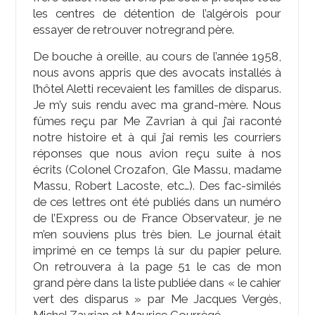
les centres de détention de l’algérois pour
essayer de retrouver notregrand père.
De bouche à oreille, au cours de l’année 1958,
nous avons appris que des avocats installés à
l’hôtel Aletti recevaient les familles de disparus.
Je m’y suis rendu avec ma grand-mère. Nous
fûmes reçu par Me Zavrian à qui j’ai raconté
notre histoire et à qui j’ai remis les courriers
réponses que nous avion reçu suite à nos
écrits (Colonel Crozafon, Gle Massu, madame
Massu, Robert Lacoste, etc…). Des fac-similés
de ces lettres ont été publiés dans un numéro
de l’Express ou de France Observateur, je ne
m’en souviens plus très bien. Le journal était
imprimé en ce temps là sur du papier pelure.
On retrouvera à la page 51 le cas de mon
grand père dans la liste publiée dans « le cahier
vert des disparus » par Me Jacques Vergès,
Michel Zavrian et Maurice Courrègé.