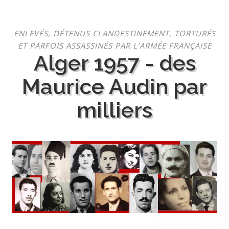
Aller
ENLEVÉS, DÉTENUS CLANDESTINEMENT, TORTURÉS
au
ET PARFOIS ASSASSINÉS PAR L’ARMÉE FRANÇAISE
contenu
Alger 1957 - des
Maurice Audin par
milliers