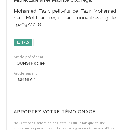
Mohamed Tazir, petit-fils de Tazir Mohamed
ben Mokhtar, reçu par 1000autres.org le
19/09/2018
T
LETTRES
Article précédent
TOUNSI Hocine
Article suivant
TIGRINI A.*
APPORTEZ VOTRE TÉMOIGNAGE
Nous attirons l’attention des lecteurs sur le fait que ce site
concerne les personnes victimes de la grande répression d’Alger