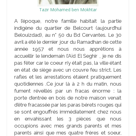
Tazir Mohamed ben Mokhtar
A l’époque, notre famille habitait la partie
indigène du quartier de Belcourt (aujourd’hui
Belouizdad), au n° 50 du Bd Cervantes. Le 30
avril a été le dernier jour du Ramadhan de cette
année 1957 et nous nous apprêtions à
accueillir le lendemain l’Aïd El Seghir , je ne dis
pas fêter car le coeur n’y était pas, la ville étant
en état de siège avec un couvre feu strict. Les
rafles et les arrestations étaient pratiquement
quotidiennes .Ce jour là à 2 h du matin, nous
fument réveillés par un fracas énorme : la
porte d’entrée en bois de notre maison venait
d’être fracassée par les paras bérets rouges qui
se sont engouffrés immédiatement chez nous
en envahissant les 3 pièces que nous
occupions avec mes grands parents et mes
parents ainsi que mes quatre frères et soeur,