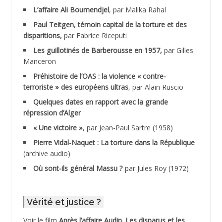
ADALENE Tahar
L’affaire Ali Boumendjel
, par Malika Rahal
Paul Teitgen, témoin capital de la torture et des
ADALMI
disparitions,
par Fabrice Riceputi
ADANE Ramdane *
Les guillotinés de Barberousse en 1957,
par Gilles
Manceron
ADDAD
Préhistoire de l’OAS : la violence « contre-
terroriste » des européens ultras
, par Alain Ruscio
ADDALA Baghdad*
Quelques dates en rapport avec la grande
répression d’Alger
ADDALA Boualem*
« Une victoire »
, par Jean-Paul Sartre (1958)
ADDANE
Pierre Vidal-Naquet : La torture dans la République
(archive audio)
ADDECHE Rachid
Où sont-ils général Massu ?
par Jules Roy (1972)
ADDER Omar
Vérité et justice ?
ADELIOUAT Vve AIT SAADA
Voir le film
Après l’affaire Audin. Les disparus et les