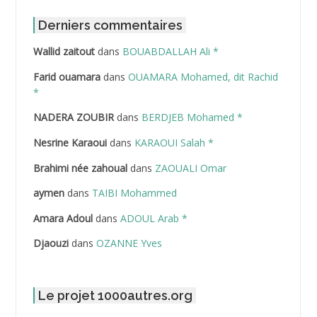
ABDAT Amar
Derniers commentaires
Wallid zaitout
dans
BOUABDALLAH Ali *
ABDEDDAIM Hamid
Farid ouamara
dans
OUAMARA Mohamed, dit Rachid
ABDELAZIZ Mohamed
*
NADERA ZOUBIR
dans
BERDJEB Mohamed *
ABDELHAFID Lakhdar
Nesrine Karaoui
dans
KARAOUI Salah *
ABDELHOUHAB Haciba
Brahimi née zahoual
dans
ZAOUALI Omar
ABDELLAZIZ Mohamed Hamoud*
aymen
dans
TAIBI Mohammed
ABDELLI Mohamed
Amara Adoul
dans
ADOUL Arab *
Djaouzi
dans
OZANNE Yves
ABDELLI Mohamed *
ABDELMALEK Abdelaziz
Le projet 1000autres.org
ABDELMOUMENE Ahmed