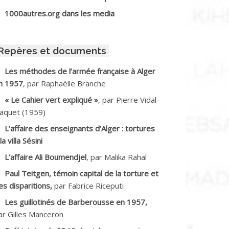
BIB Mohamed
1000autres.org dans les media
BID Mohamed
Repères et documents
BNOUN Salah
Les méthodes de l’armée française à Alger
n 1957
, par Raphaëlle Branche
CHACHE M.*
« Le Cahier vert expliqué »
, par Pierre Vidal-
CHLAF Ali
aquet (1959)
L’affaire des enseignants d’Alger : tortures
DALENE Tahar
la villa Sésini
L’affaire Ali Boumendjel
, par Malika Rahal
DALMI
Paul Teitgen, témoin capital de la torture et
DANE Ramdane *
es disparitions,
par Fabrice Riceputi
Les guillotinés de Barberousse en 1957,
DDAD
ar Gilles Manceron