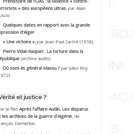
Préhistoire de l’OAS : la violence « contre-
DDALA Baghdad*
erroriste » des européens ultras
, par Alain
uscio
DDALA Boualem*
Quelques dates en rapport avec la grande
DDANE
épression d’Alger
« Une victoire »
, par Jean-Paul Sartre (1958)
DDECHE Rachid
Pierre Vidal-Naquet : La torture dans la
épublique
(archive audio)
DDER Omar *
Où sont-ils général Massu ?
par Jules Roy
DELIOUAT Vve AIT SAADA
1972)
DJANI Khaled
Vérité et justice ?
DJAOUT
oir le film
Après l’affaire Audin. Les disparus
DNI Mohamed Akli
t les archives de la guerre d’Algérie
, de
rançois Demerliac.
DOUL Arab *