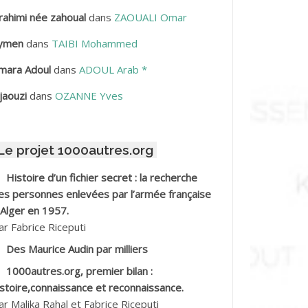
rahimi née zahoual
dans
ZAOUALI Omar
BDELLAZIZ Mohamed Hamoud*
ymen
dans
TAIBI Mohammed
BDELLI Mohamed
mara Adoul
dans
ADOUL Arab *
BDELLI Mohamed *
jaouzi
dans
OZANNE Yves
BDELMALEK Abdelaziz
Le projet 1000autres.org
BDELMOUMENE Ahmed
Histoire d’un fichier secret : la recherche
BDESMED Mohamed ben Kaddour
es personnes enlevées par l’armée française
 Alger en 1957.
BDESSELAMI Kouider
ar Fabrice Riceputi
Des Maurice Audin par milliers
BDESSLEM Ahmed dit le Coiffeur
1000autres.org, premier bilan :
istoire,connaissance et reconnaissance.
BDOUDOU
ar Malika Rahal et Fabrice Riceputi