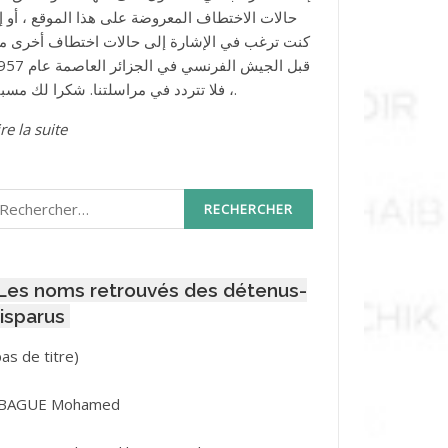
حالات الاختطاف المعروضة على هذا الموقع ، أو إذ
كنت ترغب في الإشارة إلى حالات اختطاف أخرى م
قبل الجيش الفرنسي في الجزائر ا
، فلا تتردد في مراسلتنا. شكرا لك مسبقا.
re la suite
echercher :
Les noms retrouvés des détenus-
isparus
Post
pas de titre)
ID
3416
BAGUE Mohamed