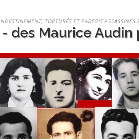
NDESTINEMENT, TORTURÉS ET PARFOIS ASSASSINÉS 
 - des Maurice Audin p