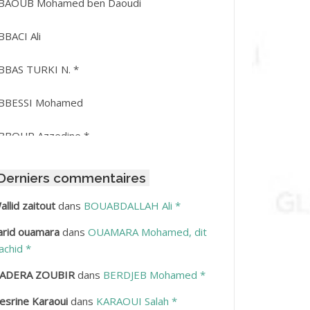
BAOUB Mohamed ben Daoudi
BBACI Ali
BBAS TURKI N. *
BBESSI Mohamed
BBOUR Azzedine *
BDAT Amar
Derniers commentaires
BDEDDAIM Hamid
allid zaitout
dans
BOUABDALLAH Ali *
arid ouamara
dans
OUAMARA Mohamed, dit
BDELAZIZ Mohamed
achid *
BDELHAFID Lakhdar
ADERA ZOUBIR
dans
BERDJEB Mohamed *
esrine Karaoui
dans
KARAOUI Salah *
BDELHOUHAB Haciba