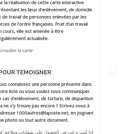
ur la réalisation de cette carte interactive
résentant les lieux d’enlèvement, de domicile
t de travail de personnes enlevées par les
orces de l’ordre françaises. Fruit d’un travail
n cours, elle est amenée à être
égulièrement actualisée.
onsulter la carte
POUR TEMOIGNER
ous connaissez une personne présente dans
otre liste ou vous voulez nous communiquer
n cas d’enlèvement, de torture, de disparition
ui ne s’y trouve pas encore ? Ecrivez-nous à
’adresse 1000autres@laposte.net, en joignant
ne photo ou tout autre document.
إذا كنت ترغب في الحصول على شهادات وملاحق ف