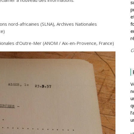
s
p
e
ons nord-africaines (SLNA), Archives Nationales
f
ce)
e
r
tionales d’Outre-Mer (ANOM / Aix-en-Provence, France)
C
V
n
u
q
l
u
ي