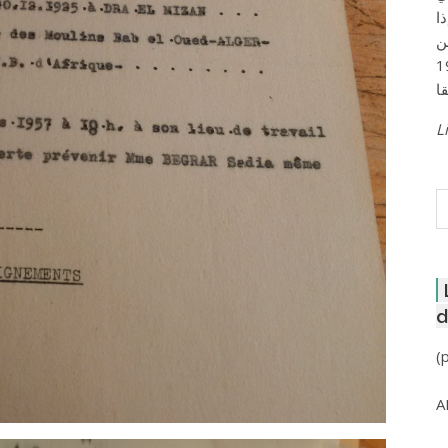
ا
ن
لعاصمة عام 1957
Li
R
d
(
A