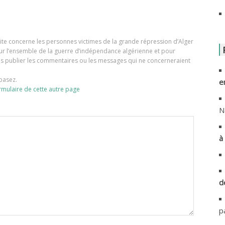
A
A
e site concerne les personnes victimes de la grande répression d’Alger
our l’ensemble de la guerre d’indépendance algérienne et pour
A
ons publier les commentaires ou les messages qui ne concerneraient
basez.
e
A
rmulaire de cette autre page
A
N
A
à 
A
A
d
A
p