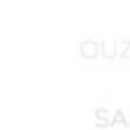
AMAR Boudjemaa
AMARA A.
AMARA Abdelkader
AMARA Mohamed
AMARI Saïd
AMELLAL Mohamed ben Idir
AMEUR Mustapha
AMIR Mustapha
AMMARA Saïd
AMMOUCHE Rabah