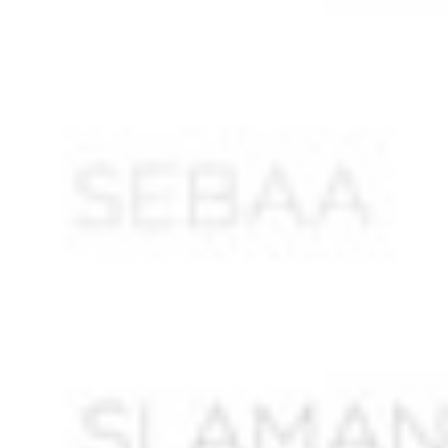
AMMOUR Abdelkader*
AMOURAH Ahmed
AMOURAH Mohamed
AMRANI Abdelkader
AMRANI André *
AMRANI Belkacem *
AMRANI Hacène ben Hacène
AMRANI Hocine
AMRAOUI Ahmed
AMRAOUI Rabah *