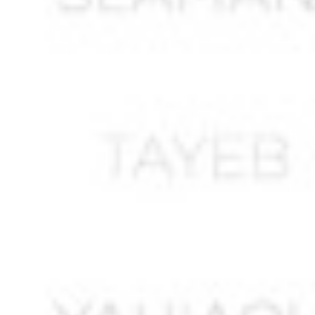
AMROUCHE Rachid
AMROUN Saïd
AMROUS Maamar
ANNABI Ahmed
ANNABI Mohamed *
ANNOUN Larbi
ANNOUN Saïd
ANOUBA Nourredine
ANTRI – BOUZAR Ahmed
ANTRI Mrizek *