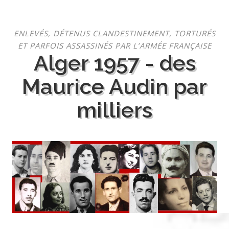
Aller
ENLEVÉS, DÉTENUS CLANDESTINEMENT, TORTURÉS
au
ET PARFOIS ASSASSINÉS PAR L’ARMÉE FRANÇAISE
contenu
Alger 1957 - des
Maurice Audin par
milliers