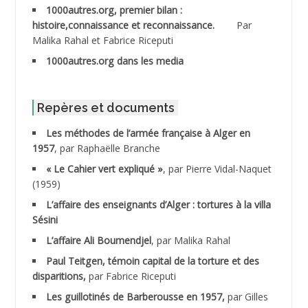
1000autres.org, premier bilan :
ABDESSLEM Ahmed dit le Coiffeur
histoire,connaissance et reconnaissance.
Par
Malika Rahal et Fabrice Riceputi
ABDOUDOU
1000autres.org dans les media
ABIB Mohamed
ABID Mohamed
Repères et documents
Les méthodes de l’armée française à Alger en
ABNOUN Salah
1957
, par Raphaëlle Branche
« Le Cahier vert expliqué »
, par Pierre Vidal-Naquet
ACHACHE M.*
(1959)
ACHLAF Ali
L’affaire des enseignants d’Alger : tortures à la villa
Sésini
ADALENE Tahar
L’affaire Ali Boumendjel
, par Malika Rahal
Paul Teitgen, témoin capital de la torture et des
ADALMI
disparitions,
par Fabrice Riceputi
ADANE Ramdane *
Les guillotinés de Barberousse en 1957,
par Gilles