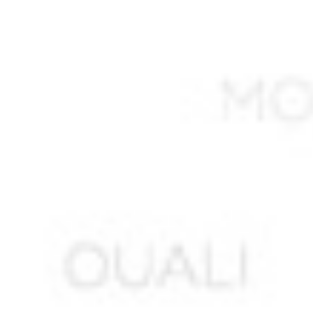
ALIOUANE Mohamed
ALLAG Abdelkader *
ALLALI Said
ALLAM Sadani
ALLEL Ali
ALLEM Sadaoui
ALLILI Ahmed *
ALLOUACHE Abdelkader *
ALLOUCHE ou ALLIOUCHE M. *