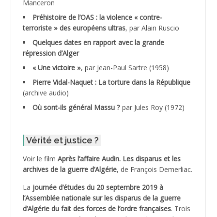
Manceron
ADDAD
Préhistoire de l’OAS : la violence « contre-
terroriste » des européens ultras
, par Alain Ruscio
ADDALA Baghdad*
Quelques dates en rapport avec la grande
répression d’Alger
ADDALA Boualem*
« Une victoire »
, par Jean-Paul Sartre (1958)
ADDANE
Pierre Vidal-Naquet : La torture dans la République
(archive audio)
ADDECHE Rachid
Où sont-ils général Massu ?
par Jules Roy (1972)
ADDER Omar
Vérité et justice ?
ADELIOUAT Vve AIT SAADA
Voir le film
Après l’affaire Audin. Les disparus et les
archives de la guerre d’Algérie
, de François Demerliac.
ADJANI Khaled
La
journée d’études du 20 septembre 2019 à
ADJAOUT
l’Assemblée nationale sur les disparus de la guerre
d’Algérie du fait des forces de l’ordre françaises
. Trois
ADNI Mohamed Akli