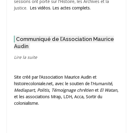
sessions ont porté sur l’Histoire, les Archives et la
Justice.
Les vidéos.
Les actes complets
.
ADOUL Arab *
AFLIAOU Mohamed *
Communiqué de l’Association Maurice
AGOULMINE
Audin
AGUIB Djaffar
Lire la suite
AGUIB Nouredine
Site créé par l’
Association Maurice Audin
et
AHLOUCHE Mabrouk *
histoirecoloniale.net
, avec le soutien de l’
Humanité
,
Mediapart
,
Politis
,
Témoignage
chrétien
et
El Watan
,
AIBLIED Ahmed
et les associations Mrap, LDH, Acca, Sortir du
colonialisme.
AIBOUD Abderrahmane *
AIBOUD Ahmed