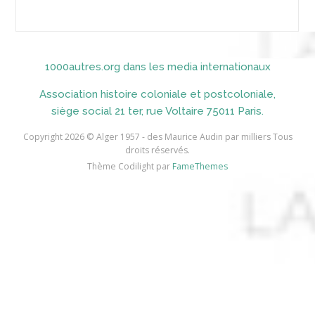
AICH
AICHEKADRA Sid Ahmed
1000autres.org dans les media internationaux
AICI (ou AISSI) Laïd
Association histoire coloniale et postcoloniale,
AIDI
siège social 21 ter, rue Voltaire 75011 Paris.
AININE Abdelkader
Copyright 2026 © Alger 1957 - des Maurice Audin par milliers Tous
droits réservés.
AIOUT
Thème Codilight par
FameThemes
AISSA ABDI Ahmed *
AISSANI Rachid
AISSAOUI Mohamed
AISSAOUI Rabah