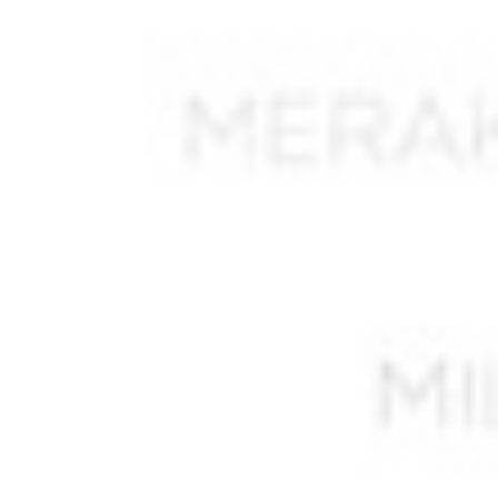
AKKOUCHE Saïd
AKLOUCHE Mohamed
AKNAK Abdelkader
ALI LAHMAR Abdelkader *
ALIANE Ahmed
ALIAOUDIA
ALIK M’hamed
ALIK Mohamed
ALIKHOUDJA Khaled *
ALIOUA Mohamed