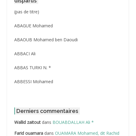
disparus
Post
(pas de titre)
ID
3416
ABAGUE Mohamed
ABAOUB Mohamed ben Daoudi
ABBACI Ali
ABBAS TURKI N. *
ABBESSI Mohamed
ABBOUR Azzedine *
ABDAT Amar
Derniers commentaires
Wallid zaitout
dans
BOUABDALLAH Ali *
ABDEDDAIM Hamid
Farid ouamara
dans
OUAMARA Mohamed, dit Rachid