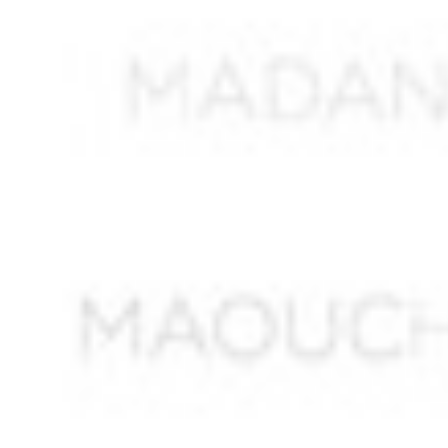
AISSAT
AISSI Boubekeur
AIT DIB Moussa*
AIT HAMMOUDI
AIT MOHAN Seghir
AIT OUNESLI
AIT SAADA Lucien Mourad
AIT SAID Ormesli
AIT TATAB
AKEZOUH Yahya ben Belkacem