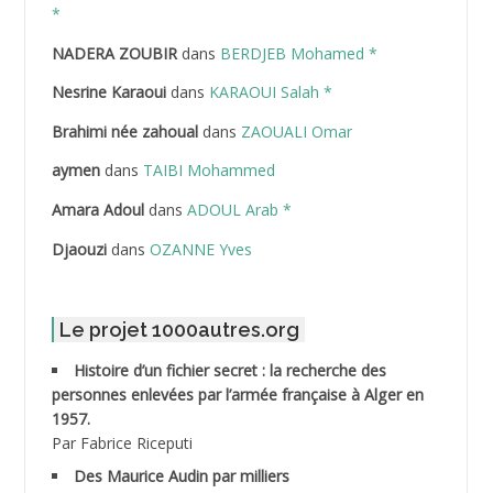
ABDELAZIZ Mohamed
*
NADERA ZOUBIR
dans
BERDJEB Mohamed *
ABDELHAFID Lakhdar
Nesrine Karaoui
dans
KARAOUI Salah *
ABDELHOUHAB Haciba
Brahimi née zahoual
dans
ZAOUALI Omar
ABDELLAZIZ Mohamed Hamoud*
aymen
dans
TAIBI Mohammed
ABDELLI Mohamed
Amara Adoul
dans
ADOUL Arab *
Djaouzi
dans
OZANNE Yves
ABDELLI Mohamed *
ABDELMALEK Abdelaziz
Le projet 1000autres.org
ABDELMOUMENE Ahmed
Histoire d’un fichier secret : la recherche des
personnes enlevées par l’armée française à Alger en
ABDESMED Mohamed ben Kaddour
1957.
Par Fabrice Riceputi
ABDESSELAMI Kouider
Des Maurice Audin par milliers