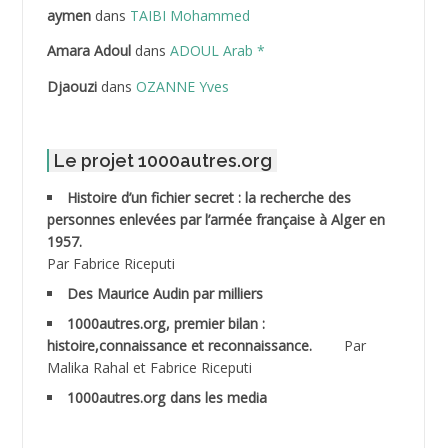
ABDELLAZIZ Mohamed Hamoud*
aymen
dans
TAIBI Mohammed
ABDELLI Mohamed
Amara Adoul
dans
ADOUL Arab *
Djaouzi
dans
OZANNE Yves
ABDELLI Mohamed *
ABDELMALEK Abdelaziz
Le projet 1000autres.org
ABDELMOUMENE Ahmed
Histoire d’un fichier secret : la recherche des
personnes enlevées par l’armée française à Alger en
ABDESMED Mohamed ben Kaddour
1957.
Par Fabrice Riceputi
ABDESSELAMI Kouider
Des Maurice Audin par milliers
1000autres.org, premier bilan :
ABDESSLEM Ahmed dit le Coiffeur
histoire,connaissance et reconnaissance.
Par
Malika Rahal et Fabrice Riceputi
ABDOUDOU
1000autres.org dans les media
ABIB Mohamed