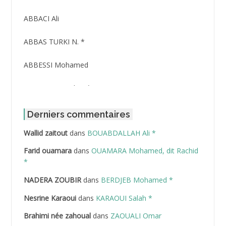
ABBACI Ali
ABBAS TURKI N. *
ABBESSI Mohamed
ABBOUR Azzedine *
ABDAT Amar
Derniers commentaires
Wallid zaitout
dans
BOUABDALLAH Ali *
ABDEDDAIM Hamid
Farid ouamara
dans
OUAMARA Mohamed, dit Rachid
ABDELAZIZ Mohamed
*
NADERA ZOUBIR
dans
BERDJEB Mohamed *
ABDELHAFID Lakhdar
Nesrine Karaoui
dans
KARAOUI Salah *
ABDELHOUHAB Haciba
Brahimi née zahoual
dans
ZAOUALI Omar