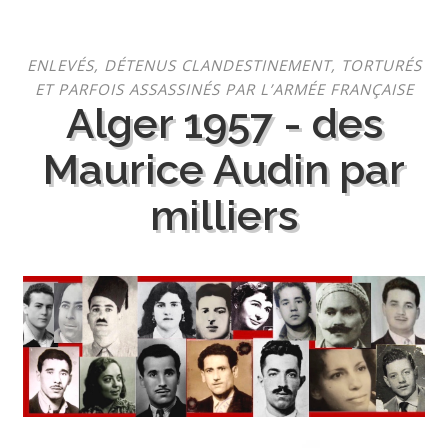
Aller
ENLEVÉS, DÉTENUS CLANDESTINEMENT, TORTURÉS
au
ET PARFOIS ASSASSINÉS PAR L’ARMÉE FRANÇAISE
contenu
Alger 1957 - des
Maurice Audin par
milliers