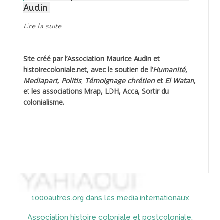
Audin
AGUIB Djaffar
Lire la suite
AGUIB Nouredine
Site créé par l’
Association Maurice Audin
et
AHLOUCHE Mabrouk *
histoirecoloniale.net
, avec le soutien de l’
Humanité
,
Mediapart
,
Politis
,
Témoignage
chrétien
et
El Watan
,
AIBLIED Ahmed
et les associations Mrap, LDH, Acca, Sortir du
colonialisme.
AIBOUD Abderrahmane *
AIBOUD Ahmed
AICH
AICHEKADRA Sid Ahmed
1000autres.org dans les media internationaux
AICI (ou AISSI) Laïd
Association histoire coloniale et postcoloniale,