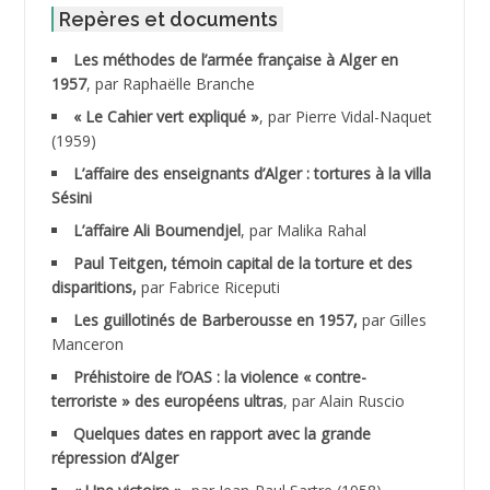
ABID Mohamed
Repères et documents
Les méthodes de l’armée française à Alger en
ABNOUN Salah
1957
, par Raphaëlle Branche
« Le Cahier vert expliqué »
, par Pierre Vidal-Naquet
ACHACHE M.*
(1959)
ACHLAF Ali
L’affaire des enseignants d’Alger : tortures à la villa
Sésini
ADALENE Tahar
L’affaire Ali Boumendjel
, par Malika Rahal
Paul Teitgen, témoin capital de la torture et des
ADALMI
disparitions,
par Fabrice Riceputi
ADANE Ramdane *
Les guillotinés de Barberousse en 1957,
par Gilles
Manceron
ADDAD
Préhistoire de l’OAS : la violence « contre-
terroriste » des européens ultras
, par Alain Ruscio
ADDALA Baghdad*
Quelques dates en rapport avec la grande
répression d’Alger
ADDALA Boualem*