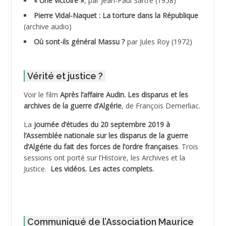
« Une victoire »
, par Jean-Paul Sartre (1958)
ADDANE
Pierre Vidal-Naquet : La torture dans la République
(archive audio)
ADDECHE Rachid
Où sont-ils général Massu ?
par Jules Roy (1972)
ADDER Omar
Vérité et justice ?
ADELIOUAT Vve AIT SAADA
Voir le film
Après l’affaire Audin. Les disparus et les
archives de la guerre d’Algérie
, de François Demerliac.
ADJANI Khaled
La
journée d’études du 20 septembre 2019 à
ADJAOUT
l’Assemblée nationale sur les disparus de la guerre
d’Algérie du fait des forces de l’ordre françaises
. Trois
ADNI Mohamed Akli
sessions ont porté sur l’Histoire, les Archives et la
Justice.
Les vidéos.
Les actes complets
.
ADOUL Arab *
AFLIAOU Mohamed *
Communiqué de l’Association Maurice
AGOULMINE