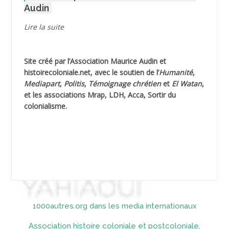
Audin
AGUIB Djaffar
Lire la suite
AGUIB Nouredine
Site créé par l’
Association Maurice Audin
et
AHLOUCHE Mabrouk *
histoirecoloniale.net
, avec le soutien de l’
Humanité
,
Mediapart
,
Politis
,
Témoignage
chrétien
et
El Watan
,
AIBLIED Ahmed
et les associations Mrap, LDH, Acca, Sortir du
colonialisme.
AIBOUD Abderrahmane *
AIBOUD Ahmed
AICH
AICHEKADRA Sid Ahmed
1000autres.org dans les media internationaux
AICI (ou AISSI) Laïd
Association histoire coloniale et postcoloniale,