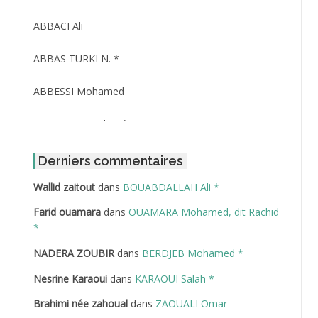
ABBACI Ali
ABBAS TURKI N. *
ABBESSI Mohamed
ABBOUR Azzedine *
ABDAT Amar
Derniers commentaires
Wallid zaitout
dans
BOUABDALLAH Ali *
ABDEDDAIM Hamid
Farid ouamara
dans
OUAMARA Mohamed, dit Rachid
ABDELAZIZ Mohamed
*
NADERA ZOUBIR
dans
BERDJEB Mohamed *
ABDELHAFID Lakhdar
Nesrine Karaoui
dans
KARAOUI Salah *
ABDELHOUHAB Haciba
Brahimi née zahoual
dans
ZAOUALI Omar