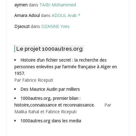
ABDELLAZIZ Mohamed Hamoud*
aymen
dans
TAIBI Mohammed
ABDELLI Mohamed
Amara Adoul
dans
ADOUL Arab *
Djaouzi
dans
OZANNE Yves
ABDELLI Mohamed *
ABDELMALEK Abdelaziz
Le projet 1000autres.org
ABDELMOUMENE Ahmed
Histoire d’un fichier secret : la recherche des
personnes enlevées par l’armée française à Alger en
ABDESMED Mohamed ben Kaddour
1957.
Par Fabrice Riceputi
ABDESSELAMI Kouider
Des Maurice Audin par milliers
1000autres.org, premier bilan :
ABDESSLEM Ahmed dit le Coiffeur
histoire,connaissance et reconnaissance.
Par
Malika Rahal et Fabrice Riceputi
ABDOUDOU
1000autres.org dans les media
ABIB Mohamed