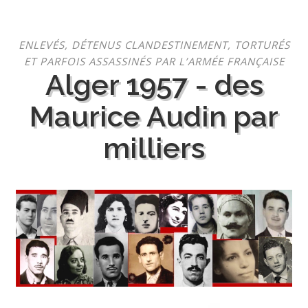
Aller
ENLEVÉS, DÉTENUS CLANDESTINEMENT, TORTURÉS
au
ET PARFOIS ASSASSINÉS PAR L’ARMÉE FRANÇAISE
contenu
Alger 1957 - des
Maurice Audin par
milliers