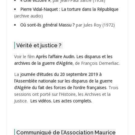
« Une victoire »
, par Jean-Paul Sartre (1958)
ADDANE
Pierre Vidal-Naquet : La torture dans la République
(archive audio)
ADDECHE Rachid
Où sont-ils général Massu ?
par Jules Roy (1972)
ADDER Omar
Vérité et justice ?
ADELIOUAT Vve AIT SAADA
Voir le film
Après l’affaire Audin. Les disparus et les
archives de la guerre d’Algérie
, de François Demerliac.
ADJANI Khaled
La
journée d’études du 20 septembre 2019 à
ADJAOUT
l’Assemblée nationale sur les disparus de la guerre
d’Algérie du fait des forces de l’ordre françaises
. Trois
ADNI Mohamed Akli
sessions ont porté sur l’Histoire, les Archives et la
Justice.
Les vidéos.
Les actes complets
.
ADOUL Arab *
AFLIAOU Mohamed *
Communiqué de l’Association Maurice
AGOULMINE