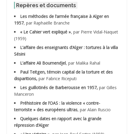
ABID Mohamed
Repères et documents
Les méthodes de l’armée française à Alger en
ABNOUN Salah
1957
, par Raphaëlle Branche
« Le Cahier vert expliqué »
, par Pierre Vidal-Naquet
ACHACHE M.*
(1959)
ACHLAF Ali
L’affaire des enseignants d’Alger : tortures à la villa
Sésini
ADALENE Tahar
L’affaire Ali Boumendjel
, par Malika Rahal
Paul Teitgen, témoin capital de la torture et des
ADALMI
disparitions,
par Fabrice Riceputi
ADANE Ramdane *
Les guillotinés de Barberousse en 1957,
par Gilles
Manceron
ADDAD
Préhistoire de l’OAS : la violence « contre-
terroriste » des européens ultras
, par Alain Ruscio
ADDALA Baghdad*
Quelques dates en rapport avec la grande
répression d’Alger
ADDALA Boualem*