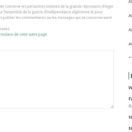
A
e site concerne les personnes victimes de la grande répression d’Alger
our l’ensemble de la guerre d’indépendance algérienne et pour
A
ons publier les commentaires ou les messages qui ne concerneraient
basez.
A
rmulaire de cette autre page
A
A
A
A
W
F
A
R
A
N
N
A