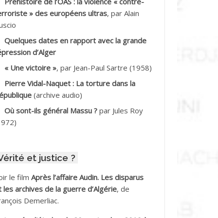
Préhistoire de l’OAS : la violence « contre-
DDALA Baghdad*
erroriste » des européens ultras
, par Alain
uscio
DDALA Boualem*
Quelques dates en rapport avec la grande
DDANE
épression d’Alger
« Une victoire »
, par Jean-Paul Sartre (1958)
DDECHE Rachid
Pierre Vidal-Naquet : La torture dans la
épublique
(archive audio)
DDER Omar
Où sont-ils général Massu ?
par Jules Roy
DELIOUAT Vve AIT SAADA
1972)
DJANI Khaled
Vérité et justice ?
DJAOUT
oir le film
Après l’affaire Audin. Les disparus
DNI Mohamed Akli
t les archives de la guerre d’Algérie
, de
rançois Demerliac.
DOUL Arab *