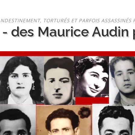
NDESTINEMENT, TORTURÉS ET PARFOIS ASSASSINÉS 
 - des Maurice Audin p