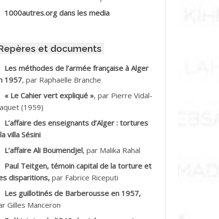
BIB Mohamed
1000autres.org dans les media
BID Mohamed
Repères et documents
BNOUN Salah
Les méthodes de l’armée française à Alger
n 1957
, par Raphaëlle Branche
CHACHE M.*
« Le Cahier vert expliqué »
, par Pierre Vidal-
CHLAF Ali
aquet (1959)
L’affaire des enseignants d’Alger : tortures
DALENE Tahar
la villa Sésini
L’affaire Ali Boumendjel
, par Malika Rahal
DALMI
Paul Teitgen, témoin capital de la torture et
DANE Ramdane *
es disparitions,
par Fabrice Riceputi
Les guillotinés de Barberousse en 1957,
DDAD
ar Gilles Manceron