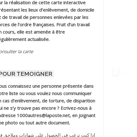
ur la réalisation de cette carte interactive
résentant les lieux d’enlèvement, de domicile
t de travail de personnes enlevées par les
orces de l’ordre françaises. Fruit d’un travail
n cours, elle est amenée à être
égulièrement actualisée.
onsulter la carte
POUR TEMOIGNER
ous connaissez une personne présente dans
otre liste ou vous voulez nous communiquer
n cas d’enlèvement, de torture, de disparition
ui ne s’y trouve pas encore ? Ecrivez-nous à
’adresse 1000autres@laposte.net, en joignant
ne photo ou tout autre document.
إذا كنت ترغب في الحصول على شهادات وملاحق ف