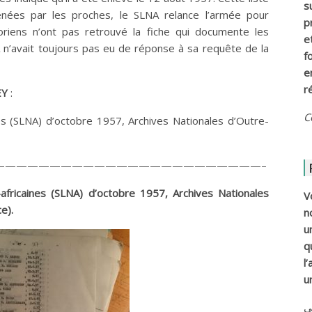
s
enées par les proches, le SLNA relance l’armée pour
p
oriens n’ont pas retrouvé la fiche qui documente les
e
A n’avait toujours pas eu de réponse à sa requête de la
f
e
r
EY
:
C
nes (SLNA) d’octobre 1957, Archives Nationales d’Outre-
————————————————————————–
-africaines (SLNA) d’octobre 1957, Archives Nationales
V
e).
n
u
q
l
u
ي