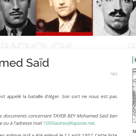
med Saïd
0
est appelé la bataille d’Alger. Son sort ne nous est pas
 des documents concernant TAYEB BEY Mohamed Saïd ben
 ou à l’adresse mail
1000autres@laposte.net
.
N
es indique qu’il a été enlevé le 12 août 1957. Cette liste