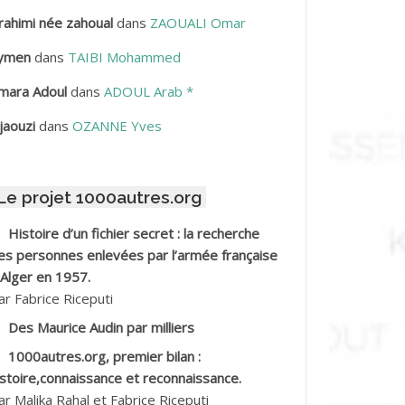
rahimi née zahoual
dans
ZAOUALI Omar
BDELLAZIZ Mohamed Hamoud*
ymen
dans
TAIBI Mohammed
BDELLI Mohamed
mara Adoul
dans
ADOUL Arab *
BDELLI Mohamed *
jaouzi
dans
OZANNE Yves
BDELMALEK Abdelaziz
Le projet 1000autres.org
BDELMOUMENE Ahmed
Histoire d’un fichier secret : la recherche
BDESMED Mohamed ben Kaddour
es personnes enlevées par l’armée française
 Alger en 1957.
BDESSELAMI Kouider
ar Fabrice Riceputi
Des Maurice Audin par milliers
BDESSLEM Ahmed dit le Coiffeur
1000autres.org, premier bilan :
istoire,connaissance et reconnaissance.
BDOUDOU
ar Malika Rahal et Fabrice Riceputi