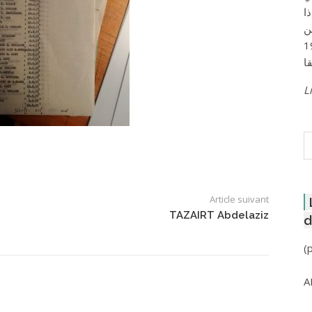
ا
ن
لعاصمة عام 1957
Li
R
Article suivant
TAZAIRT Abdelaziz
d
(
A