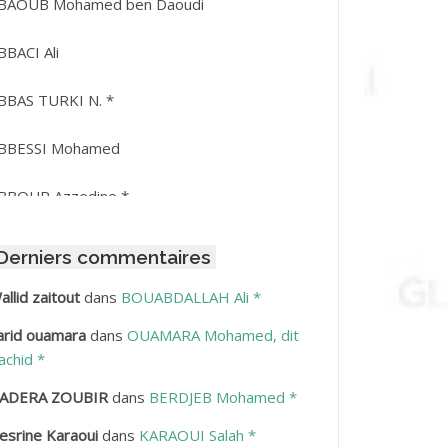
BAOUB Mohamed ben Daoudi
BBACI Ali
BBAS TURKI N. *
BBESSI Mohamed
BBOUR Azzedine *
BDAT Amar
Derniers commentaires
BDEDDAIM Hamid
allid zaitout
dans
BOUABDALLAH Ali *
arid ouamara
dans
OUAMARA Mohamed, dit
BDELAZIZ Mohamed
achid *
BDELHAFID Lakhdar
ADERA ZOUBIR
dans
BERDJEB Mohamed *
esrine Karaoui
dans
KARAOUI Salah *
BDELHOUHAB Haciba