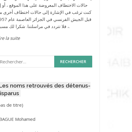
حالات الاختطاف المعروضة على هذا الموقع ، أو إذ
كنت ترغب في الإشارة إلى حالات اختطاف أخرى م
قبل الجيش الفرنسي في الجزائر ا
، فلا تتردد في مراسلتنا. شكرا لك مسبقا.
re la suite
echercher :
Les noms retrouvés des détenus-
isparus
Post
pas de titre)
ID
3416
BAGUE Mohamed