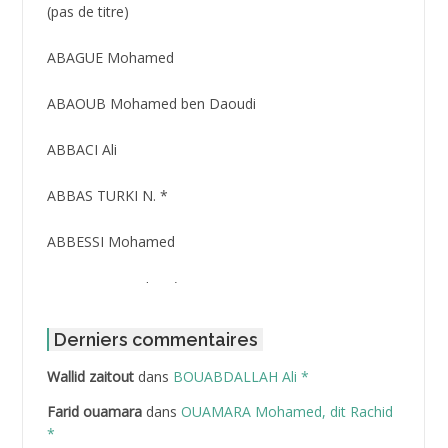
Post
(pas de titre)
ID
3416
ABAGUE Mohamed
ABAOUB Mohamed ben Daoudi
ABBACI Ali
ABBAS TURKI N. *
ABBESSI Mohamed
ABBOUR Azzedine *
ABDAT Amar
Derniers commentaires
Wallid zaitout
dans
BOUABDALLAH Ali *
ABDEDDAIM Hamid
Farid ouamara
dans
OUAMARA Mohamed, dit Rachid
ABDELAZIZ Mohamed
*