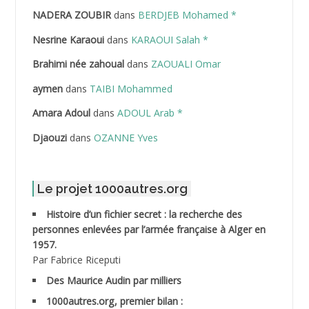
NADERA ZOUBIR
dans
BERDJEB Mohamed *
ABDELHAFID Lakhdar
Nesrine Karaoui
dans
KARAOUI Salah *
ABDELHOUHAB Haciba
Brahimi née zahoual
dans
ZAOUALI Omar
ABDELLAZIZ Mohamed Hamoud*
aymen
dans
TAIBI Mohammed
ABDELLI Mohamed
Amara Adoul
dans
ADOUL Arab *
Djaouzi
dans
OZANNE Yves
ABDELLI Mohamed *
ABDELMALEK Abdelaziz
Le projet 1000autres.org
ABDELMOUMENE Ahmed
Histoire d’un fichier secret : la recherche des
personnes enlevées par l’armée française à Alger en
ABDESMED Mohamed ben Kaddour
1957.
Par Fabrice Riceputi
ABDESSELAMI Kouider
Des Maurice Audin par milliers
1000autres.org, premier bilan :
ABDESSLEM Ahmed dit le Coiffeur