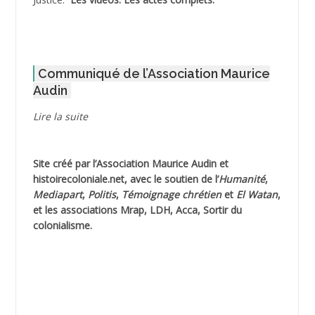
ADOUL Arab *
AFLIAOU Mohamed *
Communiqué de l’Association Maurice
AGOULMINE
Audin
AGUIB Djaffar
Lire la suite
AGUIB Nouredine
Site créé par l’
Association Maurice Audin
et
AHLOUCHE Mabrouk *
histoirecoloniale.net
, avec le soutien de l’
Humanité
,
Mediapart
,
Politis
,
Témoignage
chrétien
et
El Watan
,
AIBLIED Ahmed
et les associations Mrap, LDH, Acca, Sortir du
colonialisme.
AIBOUD Abderrahmane *
AIBOUD Ahmed
AICH