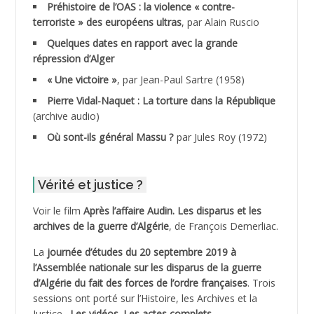
ADDAD
Préhistoire de l’OAS : la violence « contre-
terroriste » des européens ultras
, par Alain Ruscio
ADDALA Baghdad*
Quelques dates en rapport avec la grande
répression d’Alger
ADDALA Boualem*
« Une victoire »
, par Jean-Paul Sartre (1958)
ADDANE
Pierre Vidal-Naquet : La torture dans la République
(archive audio)
ADDECHE Rachid
Où sont-ils général Massu ?
par Jules Roy (1972)
ADDER Omar *
Vérité et justice ?
ADELIOUAT Vve AIT SAADA
Voir le film
Après l’affaire Audin. Les disparus et les
archives de la guerre d’Algérie
, de François Demerliac.
ADJANI Khaled
La
journée d’études du 20 septembre 2019 à
ADJAOUT
l’Assemblée nationale sur les disparus de la guerre
d’Algérie du fait des forces de l’ordre françaises
. Trois
ADNI Mohamed Akli
sessions ont porté sur l’Histoire, les Archives et la
Justice.
Les vidéos.
Les actes complets
.