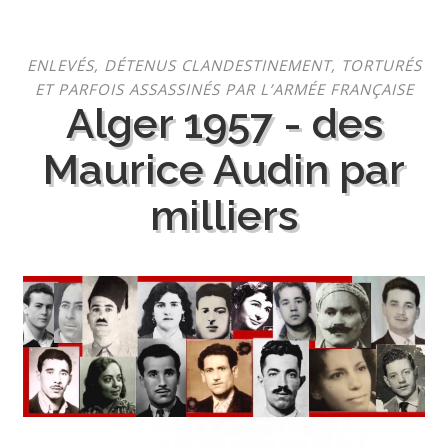
Aller
ENLEVÉS, DÉTENUS CLANDESTINEMENT, TORTURÉS
au
ET PARFOIS ASSASSINÉS PAR L’ARMÉE FRANÇAISE
contenu
Alger 1957 - des
Maurice Audin par
milliers