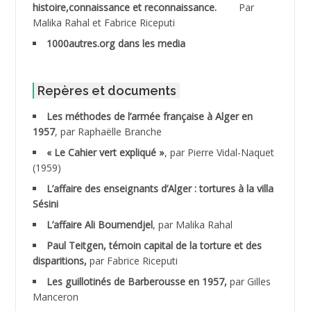
histoire,connaissance et reconnaissance.
Par
Malika Rahal et Fabrice Riceputi
ABDOUDOU
1000autres.org dans les media
ABIB Mohamed
ABID Mohamed
Repères et documents
Les méthodes de l’armée française à Alger en
ABNOUN Salah
1957
, par Raphaëlle Branche
« Le Cahier vert expliqué »
, par Pierre Vidal-Naquet
ACHACHE M.*
(1959)
ACHLAF Ali
L’affaire des enseignants d’Alger : tortures à la villa
Sésini
ADALENE Tahar
L’affaire Ali Boumendjel
, par Malika Rahal
Paul Teitgen, témoin capital de la torture et des
ADALMI
disparitions,
par Fabrice Riceputi
ADANE Ramdane *
Les guillotinés de Barberousse en 1957,
par Gilles
Manceron