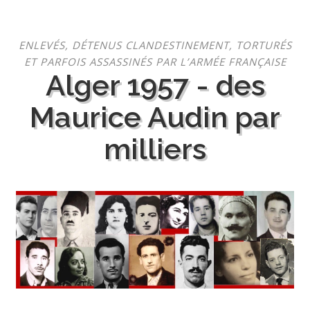
Aller
ENLEVÉS, DÉTENUS CLANDESTINEMENT, TORTURÉS
au
ET PARFOIS ASSASSINÉS PAR L’ARMÉE FRANÇAISE
contenu
Alger 1957 - des
Maurice Audin par
milliers