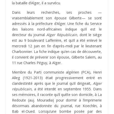
la bataille d’Alger, il a survécu.
Dans leurs recherches, ses proches —
vraisemblablement son épouse Gilberte— se sont
adressés à la préfecture d’Alger. Une fiche du Service
des liaisons nord-africaines indique qu’il est le
directeur du journal
Alger Républicain,
dont le siège
est au 9 boulevard Lafferière, et qu’il a été enlevé le
mercredi 12 juin en fin d’après-midi par le lieutenant
Charbonnier. La fiche indique qu’en cas de découverte,
il convient de prévenir son épouse, Gilberte Salem, au
11 rue Charles Péguy, à Alger.
Membre du Parti communiste algérien (PCA), Henri
Alleg (1921-2013) était progressivement entré en
clandestinité après que le journal qu’il dirigeait,
Alger
républicain
, a été interdit en septembre 1955. Dans
ses mémoires, il raconte qu’il quitte son domicile, à La
Redoute (auj. Mouradia) pour dormir à l’imprimerie
désormais abandonnée du journal, rue Koechlin, à
Bab el-Oued. Lorsqu’une bombe posée par des