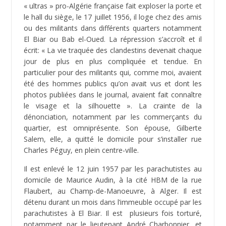
« ultras » pro-Algérie française fait exploser la porte et
le hall du siège, le 17 juillet 1956, il loge chez des amis
ou des militants dans différents quarters notamment
El Biar ou Bab el-Oued. La répression s’accroît et il
écrit: « La vie traquée des clandestins devenait chaque
jour de plus en plus compliquée et tendue. En
particulier pour des militants qui, comme moi, avaient
été des hommes publics qu’on avait vus et dont les
photos publiées dans le journal, avaient fait connaître
le visage et la silhouette ». La crainte de la
dénonciation, notamment par les commerçants du
quartier, est omniprésente. Son épouse, Gilberte
Salem, elle, a quitté le domicile pour s’installer rue
Charles Péguy, en plein centre-ville.
Il est enlevé le 12 juin 1957 par les parachutistes au
domicile de Maurice Audin, à la cité HBM de la rue
Flaubert, au Champ-de-Manoeuvre, à Alger. Il est
détenu durant un mois dans l’immeuble occupé par les
parachutistes à El Biar. Il est plusieurs fois torturé,
notamment par le lieutenant André Charbonnier, et