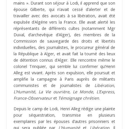
mains ». Durant son séjour à Lodi, il apprend que son
épouse Gilberte, qui n’avait cessé d’alerter et de
travailler avec des avocats à sa libération, avait été
expulsée d’Algérie vers la France. Elle avait alerté les
réprésentants de différents cultes (notamment Mgr
Duval, d’archevêque d’Alger), des membres de la
Commission de sauvegarde des droits et libertés
individuelles, des journalistes, le procureur général de
la République à Alger, et avait fait la tourné des lieux
de détention connus d’Alger. Elle rencontre même le
colonel Trinquier, qui semble lui confirmer qu’Henri
Alleg est vivant. Après son expulsion, elle poursuit et
amplifie la campagne à Paris auprès de militants
communistes et de journalistes de
Libération
,
L’Humanité
,
La Vie ouvrière
,
Le Monde
,
L’Express
,
France-Observateur
et
Témoignage chrétien
.
Depuis le camp de Lodi, Henri Alleg rédige une plainte
pour séquestration, transmise en plusieurs
exemplaires par les épouses d’autres prisonniers et
qui sera publiée par
L’Humanité
et
Libération
. Il