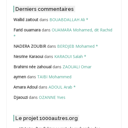
ABDAT Amar
Derniers commentaires
Wallid zaitout
dans
BOUABDALLAH Ali *
ABDEDDAIM Hamid
Farid ouamara
dans
OUAMARA Mohamed, dit Rachid
ABDELAZIZ Mohamed
*
NADERA ZOUBIR
dans
BERDJEB Mohamed *
ABDELHAFID Lakhdar
Nesrine Karaoui
dans
KARAOUI Salah *
ABDELHOUHAB Haciba
Brahimi née zahoual
dans
ZAOUALI Omar
ABDELLAZIZ Mohamed Hamoud*
aymen
dans
TAIBI Mohammed
ABDELLI Mohamed
Amara Adoul
dans
ADOUL Arab *
Djaouzi
dans
OZANNE Yves
ABDELLI Mohamed *
ABDELMALEK Abdelaziz
Le projet 1000autres.org
ABDELMOUMENE Ahmed