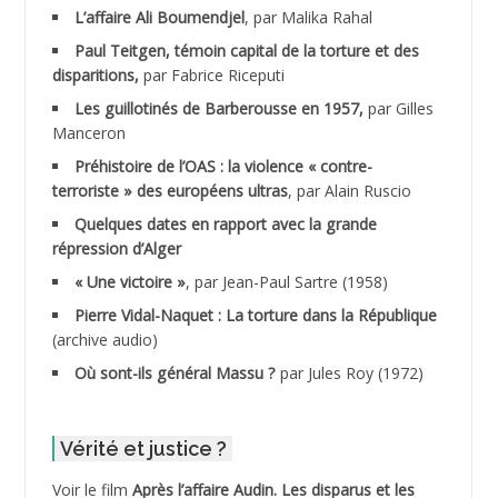
ADALENE Tahar
L’affaire Ali Boumendjel
, par Malika Rahal
Paul Teitgen, témoin capital de la torture et des
ADALMI
disparitions,
par Fabrice Riceputi
ADANE Ramdane *
Les guillotinés de Barberousse en 1957,
par Gilles
Manceron
ADDAD
Préhistoire de l’OAS : la violence « contre-
terroriste » des européens ultras
, par Alain Ruscio
ADDALA Baghdad*
Quelques dates en rapport avec la grande
répression d’Alger
ADDALA Boualem*
« Une victoire »
, par Jean-Paul Sartre (1958)
ADDANE
Pierre Vidal-Naquet : La torture dans la République
(archive audio)
ADDECHE Rachid
Où sont-ils général Massu ?
par Jules Roy (1972)
ADDER Omar
Vérité et justice ?
ADELIOUAT Vve AIT SAADA
Voir le film
Après l’affaire Audin. Les disparus et les