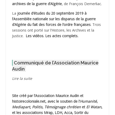
archives de la guerre d’Algérie
, de François Demerliac.
ADJANI Khaled
La
journée d’études du 20 septembre 2019 à
ADJAOUT
l’Assemblée nationale sur les disparus de la guerre
d’Algérie du fait des forces de l’ordre françaises
. Trois
ADNI Mohamed Akli
sessions ont porté sur l’Histoire, les Archives et la
Justice.
Les vidéos.
Les actes complets
.
ADOUL Arab *
AFLIAOU Mohamed *
Communiqué de l’Association Maurice
AGOULMINE
Audin
AGUIB Djaffar
Lire la suite
AGUIB Nouredine
Site créé par l’
Association Maurice Audin
et
AHLOUCHE Mabrouk *
histoirecoloniale.net
, avec le soutien de l’
Humanité
,
Mediapart
,
Politis
,
Témoignage
chrétien
et
El Watan
,
AIBLIED Ahmed
et les associations Mrap, LDH, Acca, Sortir du