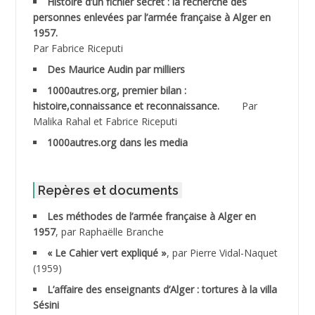
Histoire d’un fichier secret : la recherche des
personnes enlevées par l’armée française à Alger en
ABDESMED Mohamed ben Kaddour
1957.
Par Fabrice Riceputi
ABDESSELAMI Kouider
Des Maurice Audin par milliers
1000autres.org, premier bilan :
ABDESSLEM Ahmed dit le Coiffeur
histoire,connaissance et reconnaissance.
Par
Malika Rahal et Fabrice Riceputi
ABDOUDOU
1000autres.org dans les media
ABIB Mohamed
ABID Mohamed
Repères et documents
Les méthodes de l’armée française à Alger en
ABNOUN Salah
1957
, par Raphaëlle Branche
« Le Cahier vert expliqué »
, par Pierre Vidal-Naquet
ACHACHE M.*
(1959)
ACHLAF Ali
L’affaire des enseignants d’Alger : tortures à la villa
Sésini