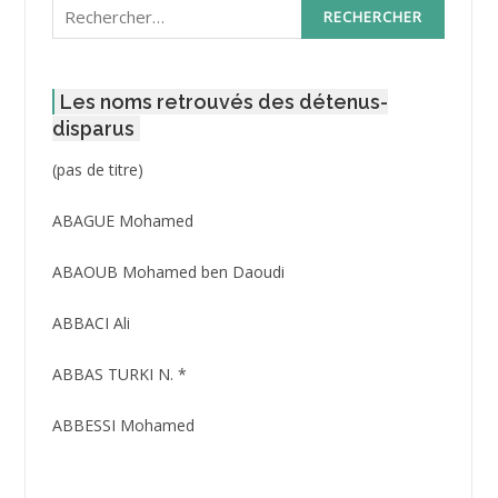
Rechercher :
Les noms retrouvés des détenus-
disparus
Post
(pas de titre)
ID
3416
ABAGUE Mohamed
ABAOUB Mohamed ben Daoudi
ABBACI Ali
ABBAS TURKI N. *
ABBESSI Mohamed
ABBOUR Azzedine *