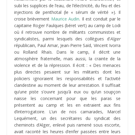
subi les supplices de l’eau, de l’électricité, du feu et des
injections de penthotal (le « sérum de vérité »). Il
croise brièvement
Maurice Audin
. Il est conduit par le
capitaine Roger Faulques (béret vert) au camp de Lodi
où il retrouve nombre de militants communistes et
syndicalistes, parmi lesquels des collègues d’
Alger
républicain, Paul Amar, Jean-Pierre Saïd, Vincent Ivorra
ou Rolland Rhaïs. Dans le camp, il décrit une
atmosphère fraternelle, mais aussi, la crainte de la
violence et de la répression. Il écrit : « Des menaces
plus directes pesaient sur les militants dont les
policiers ignoraient les responsabilités et l’activité
clandestine au moment de leur arrestation. Il suffisait
qu’une piste s’ouvre jusqu’à eux ou qu’un soupçon
naisse les concernant pour que les paras se
présentent au camp et les en extraient aux fins
d’interrogatoire. L’un de nos camarades, Marcel
Lequément, un des secrétaires du syndicat des
cheminots d’Alger, enlevé puis ramené sous escorte,
avait raconté les heures d’enfer passées entre leurs