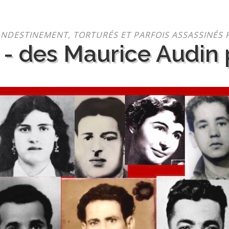
NDESTINEMENT, TORTURÉS ET PARFOIS ASSASSINÉS 
 - des Maurice Audin p