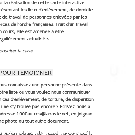
ur la réalisation de cette carte interactive
résentant les lieux d’enlèvement, de domicile
t de travail de personnes enlevées par les
orces de l’ordre françaises. Fruit d’un travail
n cours, elle est amenée à être
égulièrement actualisée.
onsulter la carte
POUR TEMOIGNER
ous connaissez une personne présente dans
otre liste ou vous voulez nous communiquer
n cas d’enlèvement, de torture, de disparition
ui ne s’y trouve pas encore ? Ecrivez-nous à
’adresse 1000autres@laposte.net, en joignant
ne photo ou tout autre document.
إذا كنت ترغب في الحصول على شهادات وملاحق ف