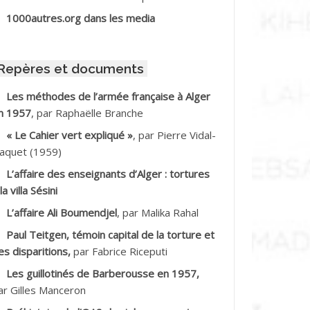
BIB Mohamed
1000autres.org dans les media
BID Mohamed
Repères et documents
BNOUN Salah
Les méthodes de l’armée française à Alger
n 1957
, par Raphaëlle Branche
CHACHE M.*
« Le Cahier vert expliqué »
, par Pierre Vidal-
CHLAF Ali
aquet (1959)
L’affaire des enseignants d’Alger : tortures
DALENE Tahar
la villa Sésini
L’affaire Ali Boumendjel
, par Malika Rahal
DALMI
Paul Teitgen, témoin capital de la torture et
DANE Ramdane *
es disparitions,
par Fabrice Riceputi
Les guillotinés de Barberousse en 1957,
DDAD
ar Gilles Manceron