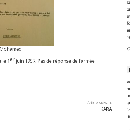
s
p
e
f
e
r
Mohamed
C
er
 le 1
juin 1957. Pas de réponse de l’armée
V
n
u
q
Article suivant
KARA
l
u
ي