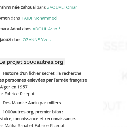
rahimi née zahoual
dans
ZAOUALI Omar
BDELLAZIZ Mohamed Hamoud*
ymen
dans
TAIBI Mohammed
BDELLI Mohamed
mara Adoul
dans
ADOUL Arab *
BDELLI Mohamed *
jaouzi
dans
OZANNE Yves
BDELMALEK Abdelaziz
Le projet 1000autres.org
BDELMOUMENE Ahmed
Histoire d’un fichier secret : la recherche
BDESMED Mohamed ben Kaddour
es personnes enlevées par l’armée française
 Alger en 1957.
BDESSELAMI Kouider
ar Fabrice Riceputi
Des Maurice Audin par milliers
BDESSLEM Ahmed dit le Coiffeur
1000autres.org, premier bilan :
istoire,connaissance et reconnaissance.
BDOUDOU
ar Malika Rahal et Fabrice Riceputi