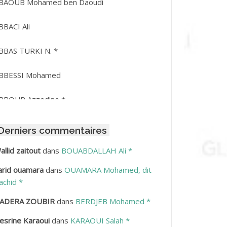
BAOUB Mohamed ben Daoudi
BBACI Ali
BBAS TURKI N. *
BBESSI Mohamed
BBOUR Azzedine *
BDAT Amar
Derniers commentaires
BDEDDAIM Hamid
allid zaitout
dans
BOUABDALLAH Ali *
arid ouamara
dans
OUAMARA Mohamed, dit
BDELAZIZ Mohamed
achid *
BDELHAFID Lakhdar
ADERA ZOUBIR
dans
BERDJEB Mohamed *
esrine Karaoui
dans
KARAOUI Salah *
BDELHOUHAB Haciba