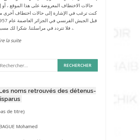
حالات الاختطاف المعروضة على هذا الموقع ، أو إذ
كنت ترغب في الإشارة إلى حالات اختطاف أخرى م
قبل الجيش الفرنسي في الجزائر ا
، فلا تتردد في مراسلتنا. شكرا لك مسبقا.
re la suite
echercher :
Les noms retrouvés des détenus-
isparus
Post
pas de titre)
ID
3416
BAGUE Mohamed