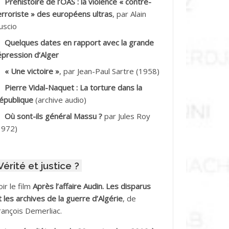
Préhistoire de l’OAS : la violence « contre-
DDALA Baghdad*
erroriste » des européens ultras
, par Alain
uscio
DDALA Boualem*
Quelques dates en rapport avec la grande
DDANE
épression d’Alger
« Une victoire »
, par Jean-Paul Sartre (1958)
DDECHE Rachid
Pierre Vidal-Naquet : La torture dans la
épublique
(archive audio)
DDER Omar *
Où sont-ils général Massu ?
par Jules Roy
DELIOUAT Vve AIT SAADA
1972)
DJANI Khaled
Vérité et justice ?
DJAOUT
oir le film
Après l’affaire Audin. Les disparus
DNI Mohamed Akli
t les archives de la guerre d’Algérie
, de
rançois Demerliac.
DOUL Arab *