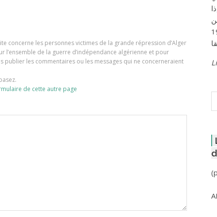
ا
ن
لعاصمة عام 1957
e site concerne les personnes victimes de la grande répression d’Alger
our l’ensemble de la guerre d’indépendance algérienne et pour
ons publier les commentaires ou les messages qui ne concerneraient
Li
basez.
rmulaire de cette autre page
R
d
(
A