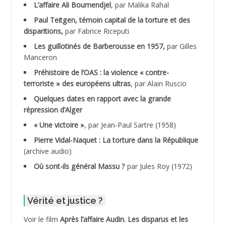
L’affaire Ali Boumendjel
, par Malika Rahal
Paul Teitgen, témoin capital de la torture et des
ADALMI
disparitions,
par Fabrice Riceputi
ADANE Ramdane *
Les guillotinés de Barberousse en 1957,
par Gilles
Manceron
ADDAD
Préhistoire de l’OAS : la violence « contre-
terroriste » des européens ultras
, par Alain Ruscio
ADDALA Baghdad*
Quelques dates en rapport avec la grande
répression d’Alger
ADDALA Boualem*
« Une victoire »
, par Jean-Paul Sartre (1958)
ADDANE
Pierre Vidal-Naquet : La torture dans la République
(archive audio)
ADDECHE Rachid
Où sont-ils général Massu ?
par Jules Roy (1972)
ADDER Omar
Vérité et justice ?
ADELIOUAT Vve AIT SAADA
Voir le film
Après l’affaire Audin. Les disparus et les