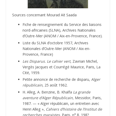
Sources concernant Mourad Aït Saada
Fiche de renseignement du Service des liaisons
nord-africaines (SLNA), Archives Nationales
d’Outre-Mer (ANOM / Aix-en-Provence, France).
Liste du SLNA d’octobre 1957, Archives
Nationales d’Outre-Mer (ANOM / Aix-en-
Provence, France)
Les Disparus. Le cahier vert
, Zavrian Michel,
Vergès Jacques et Courrégé Maurice, Paris, La
Cité, 1959.
Petite annonce de recherche de disparu,
Alger
républicain
, 25 août 1962.
H. Alleg, A. Benzine, B. Khalfa
La grande
aventure d’Alger Républicain,
Messidor, Paris,
1987. — « Alger républicain, un entretien avec
Henri Alleg »,
Cahiers d’histoire de l’Institut de
recherches marxistes
, Paris, n° 8, 198?