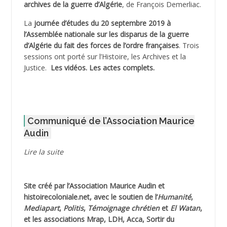
archives de la guerre d’Algérie
, de François Demerliac.
ADJANI Khaled
La
journée d’études du 20 septembre 2019 à
ADJAOUT
l’Assemblée nationale sur les disparus de la guerre
d’Algérie du fait des forces de l’ordre françaises
. Trois
ADNI Mohamed Akli
sessions ont porté sur l’Histoire, les Archives et la
Justice.
Les vidéos.
Les actes complets
.
ADOUL Arab *
AFLIAOU Mohamed *
Communiqué de l’Association Maurice
AGOULMINE
Audin
AGUIB Djaffar
Lire la suite
AGUIB Nouredine
Site créé par l’
Association Maurice Audin
et
AHLOUCHE Mabrouk *
histoirecoloniale.net
, avec le soutien de l’
Humanité
,
Mediapart
,
Politis
,
Témoignage
chrétien
et
El Watan
,
AIBLIED Ahmed
et les associations Mrap, LDH, Acca, Sortir du