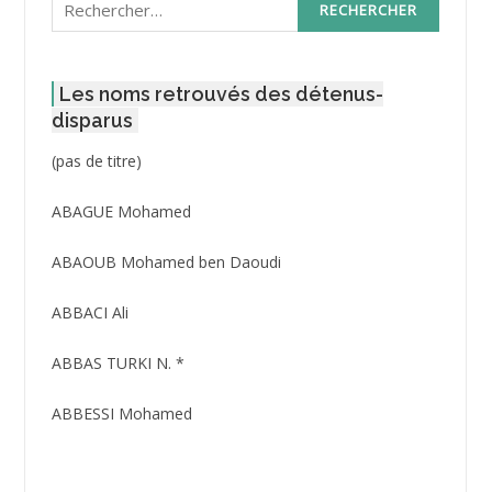
Les noms retrouvés des détenus-
disparus
Post
(pas de titre)
ID
3416
ABAGUE Mohamed
ABAOUB Mohamed ben Daoudi
ABBACI Ali
ABBAS TURKI N. *
ABBESSI Mohamed
ABBOUR Azzedine *