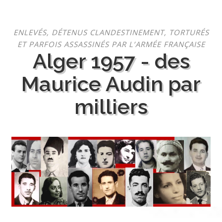
Aller
ENLEVÉS, DÉTENUS CLANDESTINEMENT, TORTURÉS
au
ET PARFOIS ASSASSINÉS PAR L’ARMÉE FRANÇAISE
contenu
Alger 1957 - des
Maurice Audin par
milliers