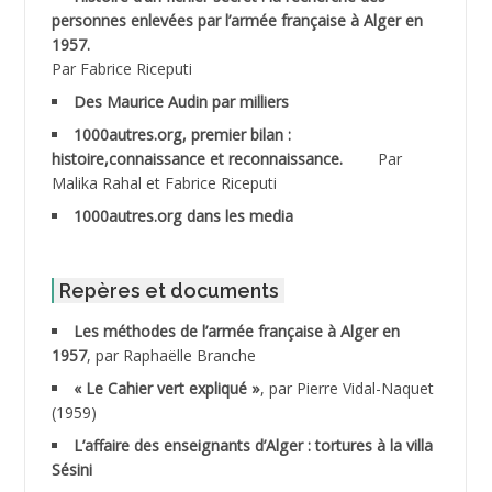
personnes enlevées par l’armée française à Alger en
ABDESMED Mohamed ben Kaddour
1957.
Par Fabrice Riceputi
ABDESSELAMI Kouider
Des Maurice Audin par milliers
1000autres.org, premier bilan :
ABDESSLEM Ahmed dit le Coiffeur
histoire,connaissance et reconnaissance.
Par
Malika Rahal et Fabrice Riceputi
ABDOUDOU
1000autres.org dans les media
ABIB Mohamed
ABID Mohamed
Repères et documents
Les méthodes de l’armée française à Alger en
ABNOUN Salah
1957
, par Raphaëlle Branche
« Le Cahier vert expliqué »
, par Pierre Vidal-Naquet
ACHACHE M.*
(1959)
ACHLAF Ali
L’affaire des enseignants d’Alger : tortures à la villa
Sésini
ADALENE Tahar