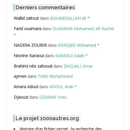
ABDAT Amar
Derniers commentaires
Wallid zaitout
dans
BOUABDALLAH Ali *
ABDEDDAIM Hamid
Farid ouamara
dans
OUAMARA Mohamed, dit Rachid
ABDELAZIZ Mohamed
*
NADERA ZOUBIR
dans
BERDJEB Mohamed *
ABDELHAFID Lakhdar
Nesrine Karaoui
dans
KARAOUI Salah *
ABDELHOUHAB Haciba
Brahimi née zahoual
dans
ZAOUALI Omar
ABDELLAZIZ Mohamed Hamoud*
aymen
dans
TAIBI Mohammed
ABDELLI Mohamed
Amara Adoul
dans
ADOUL Arab *
Djaouzi
dans
OZANNE Yves
ABDELLI Mohamed *
ABDELMALEK Abdelaziz
Le projet 1000autres.org
ABDELMOUMENE Ahmed
Histoire d’un fichier secret : la recherche des