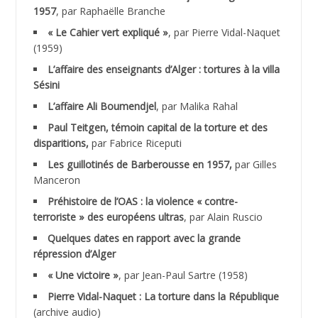
ABNOUN Salah
1957
, par Raphaëlle Branche
« Le Cahier vert expliqué »
, par Pierre Vidal-Naquet
ACHACHE M.*
(1959)
ACHLAF Ali
L’affaire des enseignants d’Alger : tortures à la villa
Sésini
ADALENE Tahar
L’affaire Ali Boumendjel
, par Malika Rahal
Paul Teitgen, témoin capital de la torture et des
ADALMI
disparitions,
par Fabrice Riceputi
ADANE Ramdane *
Les guillotinés de Barberousse en 1957,
par Gilles
Manceron
ADDAD
Préhistoire de l’OAS : la violence « contre-
terroriste » des européens ultras
, par Alain Ruscio
ADDALA Baghdad*
Quelques dates en rapport avec la grande
répression d’Alger
ADDALA Boualem*
« Une victoire »
, par Jean-Paul Sartre (1958)
ADDANE
Pierre Vidal-Naquet : La torture dans la République
(archive audio)