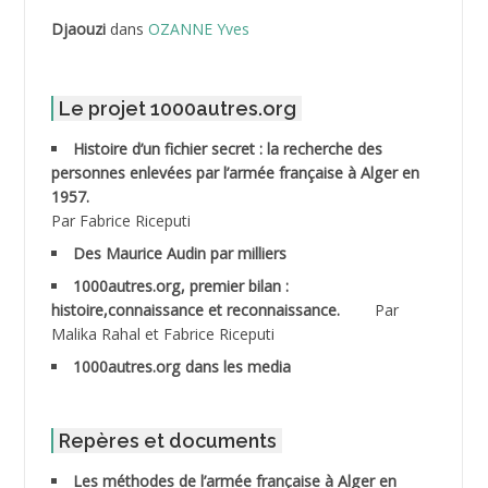
Djaouzi
dans
OZANNE Yves
ABDELLI Mohamed *
ABDELMALEK Abdelaziz
Le projet 1000autres.org
ABDELMOUMENE Ahmed
Histoire d’un fichier secret : la recherche des
personnes enlevées par l’armée française à Alger en
ABDESMED Mohamed ben Kaddour
1957.
Par Fabrice Riceputi
ABDESSELAMI Kouider
Des Maurice Audin par milliers
1000autres.org, premier bilan :
ABDESSLEM Ahmed dit le Coiffeur
histoire,connaissance et reconnaissance.
Par
Malika Rahal et Fabrice Riceputi
ABDOUDOU
1000autres.org dans les media
ABIB Mohamed
ABID Mohamed
Repères et documents
Les méthodes de l’armée française à Alger en