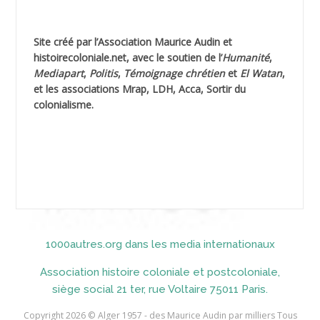
AGUIB Nouredine
Site créé par l’
Association Maurice Audin
et
AHLOUCHE Mabrouk *
histoirecoloniale.net
, avec le soutien de l’
Humanité
,
Mediapart
,
Politis
,
Témoignage
chrétien
et
El Watan
,
AIBLIED Ahmed
et les associations Mrap, LDH, Acca, Sortir du
colonialisme.
AIBOUD Abderrahmane *
AIBOUD Ahmed
AICH
AICHEKADRA Sid Ahmed
1000autres.org dans les media internationaux
AICI (ou AISSI) Laïd
Association histoire coloniale et postcoloniale,
AIDI
siège social 21 ter, rue Voltaire 75011 Paris.
AININE Abdelkader
Copyright 2026 © Alger 1957 - des Maurice Audin par milliers Tous