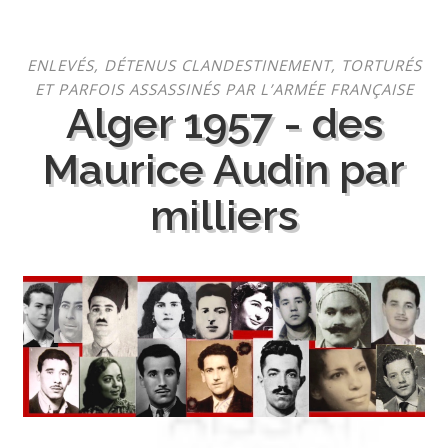
Aller
ENLEVÉS, DÉTENUS CLANDESTINEMENT, TORTURÉS
au
ET PARFOIS ASSASSINÉS PAR L’ARMÉE FRANÇAISE
contenu
Alger 1957 - des
Maurice Audin par
milliers