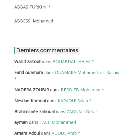
ABBAS TURKI N. *
ABBESSI Mohamed
ABBOUR Azzedine *
ABDAT Amar
Derniers commentaires
Wallid zaitout
dans
BOUABDALLAH Ali *
ABDEDDAIM Hamid
Farid ouamara
dans
OUAMARA Mohamed, dit Rachid
ABDELAZIZ Mohamed
*
NADERA ZOUBIR
dans
BERDJEB Mohamed *
ABDELHAFID Lakhdar
Nesrine Karaoui
dans
KARAOUI Salah *
ABDELHOUHAB Haciba
Brahimi née zahoual
dans
ZAOUALI Omar
ABDELLAZIZ Mohamed Hamoud*
aymen
dans
TAIBI Mohammed
ABDELLI Mohamed
Amara Adoul
dans
ADOUL Arab *