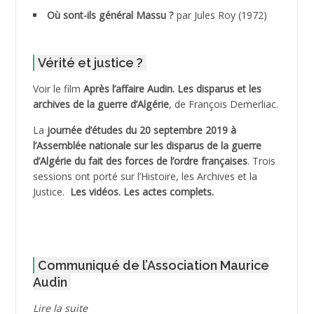
ADDECHE Rachid
Où sont-ils général Massu ?
par Jules Roy (1972)
ADDER Omar
Vérité et justice ?
ADELIOUAT Vve AIT SAADA
Voir le film
Après l’affaire Audin. Les disparus et les
archives de la guerre d’Algérie
, de François Demerliac.
ADJANI Khaled
La
journée d’études du 20 septembre 2019 à
ADJAOUT
l’Assemblée nationale sur les disparus de la guerre
d’Algérie du fait des forces de l’ordre françaises
. Trois
ADNI Mohamed Akli
sessions ont porté sur l’Histoire, les Archives et la
Justice.
Les vidéos.
Les actes complets
.
ADOUL Arab *
AFLIAOU Mohamed *
Communiqué de l’Association Maurice
AGOULMINE
Audin
AGUIB Djaffar
Lire la suite