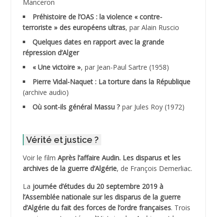
Manceron
ADDAD
Préhistoire de l’OAS : la violence « contre-
terroriste » des européens ultras
, par Alain Ruscio
ADDALA Baghdad*
Quelques dates en rapport avec la grande
répression d’Alger
ADDALA Boualem*
« Une victoire »
, par Jean-Paul Sartre (1958)
ADDANE
Pierre Vidal-Naquet : La torture dans la République
(archive audio)
ADDECHE Rachid
Où sont-ils général Massu ?
par Jules Roy (1972)
ADDER Omar
Vérité et justice ?
ADELIOUAT Vve AIT SAADA
Voir le film
Après l’affaire Audin. Les disparus et les
archives de la guerre d’Algérie
, de François Demerliac.
ADJANI Khaled
La
journée d’études du 20 septembre 2019 à
ADJAOUT
l’Assemblée nationale sur les disparus de la guerre
d’Algérie du fait des forces de l’ordre françaises
. Trois
ADNI Mohamed Akli