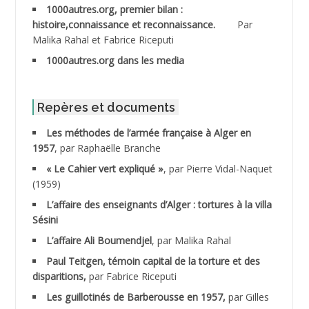
1000autres.org, premier bilan :
ABDESSLEM Ahmed dit le Coiffeur
histoire,connaissance et reconnaissance.
Par
Malika Rahal et Fabrice Riceputi
ABDOUDOU
1000autres.org dans les media
ABIB Mohamed
ABID Mohamed
Repères et documents
Les méthodes de l’armée française à Alger en
ABNOUN Salah
1957
, par Raphaëlle Branche
« Le Cahier vert expliqué »
, par Pierre Vidal-Naquet
ACHACHE M.*
(1959)
ACHLAF Ali
L’affaire des enseignants d’Alger : tortures à la villa
Sésini
ADALENE Tahar
L’affaire Ali Boumendjel
, par Malika Rahal
Paul Teitgen, témoin capital de la torture et des
ADALMI
disparitions,
par Fabrice Riceputi
ADANE Ramdane *
Les guillotinés de Barberousse en 1957,
par Gilles