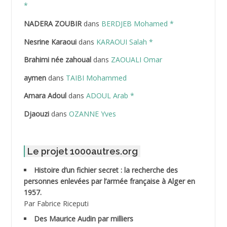
ABDELAZIZ Mohamed
*
NADERA ZOUBIR
dans
BERDJEB Mohamed *
ABDELHAFID Lakhdar
Nesrine Karaoui
dans
KARAOUI Salah *
ABDELHOUHAB Haciba
Brahimi née zahoual
dans
ZAOUALI Omar
ABDELLAZIZ Mohamed Hamoud*
aymen
dans
TAIBI Mohammed
ABDELLI Mohamed
Amara Adoul
dans
ADOUL Arab *
Djaouzi
dans
OZANNE Yves
ABDELLI Mohamed *
ABDELMALEK Abdelaziz
Le projet 1000autres.org
ABDELMOUMENE Ahmed
Histoire d’un fichier secret : la recherche des
personnes enlevées par l’armée française à Alger en
ABDESMED Mohamed ben Kaddour
1957.
Par Fabrice Riceputi
ABDESSELAMI Kouider
Des Maurice Audin par milliers