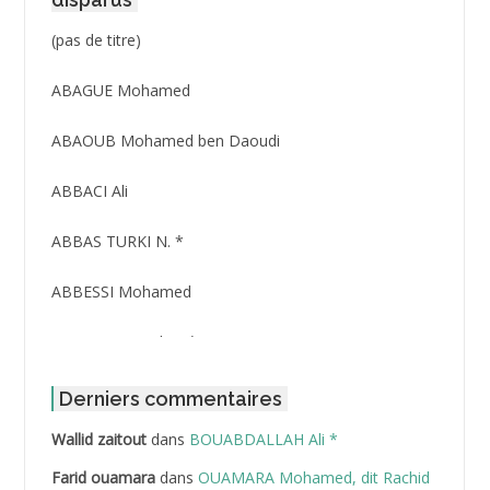
Post
(pas de titre)
ID
3416
ABAGUE Mohamed
ABAOUB Mohamed ben Daoudi
ABBACI Ali
ABBAS TURKI N. *
ABBESSI Mohamed
ABBOUR Azzedine *
ABDAT Amar
Derniers commentaires
Wallid zaitout
dans
BOUABDALLAH Ali *
ABDEDDAIM Hamid
Farid ouamara
dans
OUAMARA Mohamed, dit Rachid