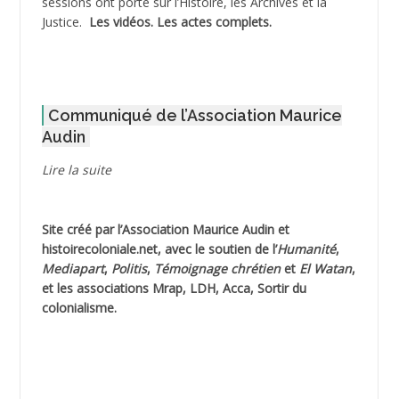
sessions ont porté sur l’Histoire, les Archives et la
Justice.
Les vidéos.
Les actes complets
.
ADOUL Arab *
AFLIAOU Mohamed *
Communiqué de l’Association Maurice
AGOULMINE
Audin
AGUIB Djaffar
Lire la suite
AGUIB Nouredine
Site créé par l’
Association Maurice Audin
et
AHLOUCHE Mabrouk *
histoirecoloniale.net
, avec le soutien de l’
Humanité
,
Mediapart
,
Politis
,
Témoignage
chrétien
et
El Watan
,
AIBLIED Ahmed
et les associations Mrap, LDH, Acca, Sortir du
colonialisme.
AIBOUD Abderrahmane *
AIBOUD Ahmed