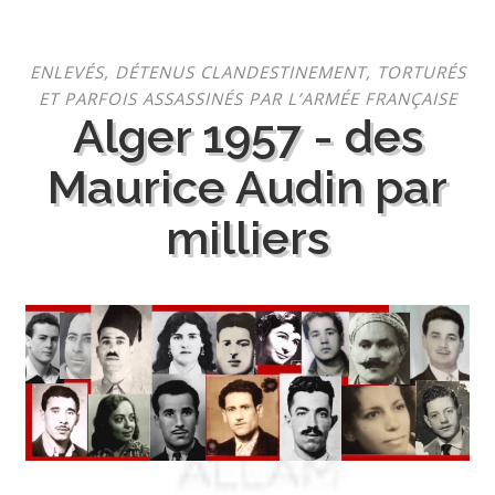
Aller
ENLEVÉS, DÉTENUS CLANDESTINEMENT, TORTURÉS
au
ET PARFOIS ASSASSINÉS PAR L’ARMÉE FRANÇAISE
contenu
Alger 1957 - des
Maurice Audin par
milliers