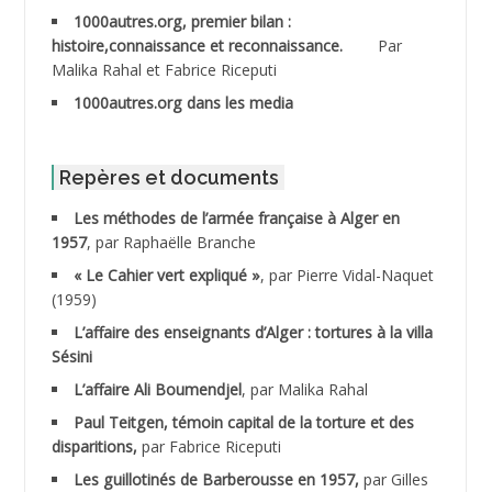
1000autres.org, premier bilan :
ABDESSLEM Ahmed dit le Coiffeur
histoire,connaissance et reconnaissance.
Par
Malika Rahal et Fabrice Riceputi
ABDOUDOU
1000autres.org dans les media
ABIB Mohamed
ABID Mohamed
Repères et documents
Les méthodes de l’armée française à Alger en
ABNOUN Salah *
1957
, par Raphaëlle Branche
« Le Cahier vert expliqué »
, par Pierre Vidal-Naquet
ACHACHE M.*
(1959)
ACHLAF Ali
L’affaire des enseignants d’Alger : tortures à la villa
Sésini
ADALENE Tahar
L’affaire Ali Boumendjel
, par Malika Rahal
Paul Teitgen, témoin capital de la torture et des
ADALMI
disparitions,
par Fabrice Riceputi
ADANE Ramdane *
Les guillotinés de Barberousse en 1957,
par Gilles