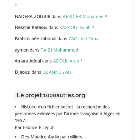
ABDELAZIZ Mohamed
*
NADERA ZOUBIR
dans
BERDJEB Mohamed *
ABDELHAFID Lakhdar
Nesrine Karaoui
dans
KARAOUI Salah *
ABDELHOUHAB Haciba
Brahimi née zahoual
dans
ZAOUALI Omar
ABDELLAZIZ Mohamed Hamoud*
aymen
dans
TAIBI Mohammed
ABDELLI Mohamed
Amara Adoul
dans
ADOUL Arab *
Djaouzi
dans
OZANNE Yves
ABDELLI Mohamed *
ABDELMALEK Abdelaziz
Le projet 1000autres.org
ABDELMOUMENE Ahmed
Histoire d’un fichier secret : la recherche des
personnes enlevées par l’armée française à Alger en
ABDESMED Mohamed ben Kaddour
1957.
Par Fabrice Riceputi
ABDESSELAMI Kouider
Des Maurice Audin par milliers