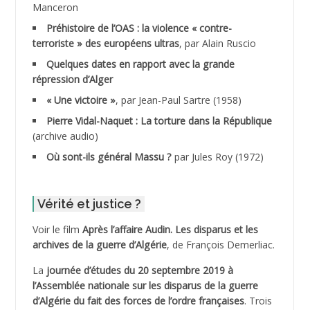
Manceron
ADDAD
Préhistoire de l’OAS : la violence « contre-
terroriste » des européens ultras
, par Alain Ruscio
ADDALA Baghdad*
Quelques dates en rapport avec la grande
répression d’Alger
ADDALA Boualem*
« Une victoire »
, par Jean-Paul Sartre (1958)
ADDANE
Pierre Vidal-Naquet : La torture dans la République
(archive audio)
ADDECHE Rachid
Où sont-ils général Massu ?
par Jules Roy (1972)
ADDER Omar *
Vérité et justice ?
ADELIOUAT Vve AIT SAADA
Voir le film
Après l’affaire Audin. Les disparus et les
archives de la guerre d’Algérie
, de François Demerliac.
ADJANI Khaled
La
journée d’études du 20 septembre 2019 à
ADJAOUT
l’Assemblée nationale sur les disparus de la guerre
d’Algérie du fait des forces de l’ordre françaises
. Trois
ADNI Mohamed Akli