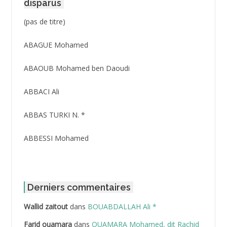
disparus
Post
(pas de titre)
ID
3416
ABAGUE Mohamed
ABAOUB Mohamed ben Daoudi
ABBACI Ali
ABBAS TURKI N. *
ABBESSI Mohamed
ABBOUR Azzedine *
ABDAT Amar
Derniers commentaires
Wallid zaitout
dans
BOUABDALLAH Ali *
ABDEDDAIM Hamid
Farid ouamara
dans
OUAMARA Mohamed, dit Rachid