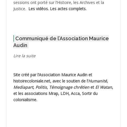
sessions ont porté sur l’Histoire, les Archives et la
Justice.
Les vidéos.
Les actes complets
.
ADOUL Arab *
AFLIAOU Mohamed *
Communiqué de l’Association Maurice
AGOULMINE
Audin
AGUIB Djaffar
Lire la suite
AGUIB Nouredine
Site créé par l’
Association Maurice Audin
et
AHLOUCHE Mabrouk *
histoirecoloniale.net
, avec le soutien de l’
Humanité
,
Mediapart
,
Politis
,
Témoignage
chrétien
et
El Watan
,
AIBLIED Ahmed
et les associations Mrap, LDH, Acca, Sortir du
colonialisme.
AIBOUD Abderrahmane *
AIBOUD Ahmed