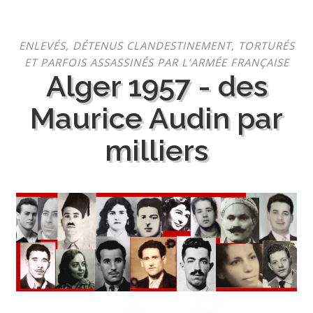
Aller
ENLEVÉS, DÉTENUS CLANDESTINEMENT, TORTURÉS
au
ET PARFOIS ASSASSINÉS PAR L’ARMÉE FRANÇAISE
contenu
Alger 1957 - des
Maurice Audin par
milliers