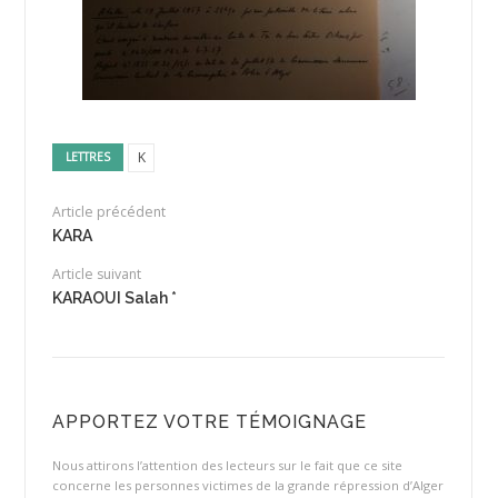
K
LETTRES
Article précédent
KARA
Article suivant
KARAOUI Salah *
APPORTEZ VOTRE TÉMOIGNAGE
Nous attirons l’attention des lecteurs sur le fait que ce site
concerne les personnes victimes de la grande répression d’Alger