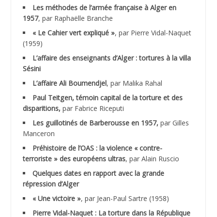
Les méthodes de l’armée française à Alger en
ABNOUN Salah
1957
, par Raphaëlle Branche
« Le Cahier vert expliqué »
, par Pierre Vidal-Naquet
ACHACHE M.*
(1959)
ACHLAF Ali
L’affaire des enseignants d’Alger : tortures à la villa
Sésini
ADALENE Tahar
L’affaire Ali Boumendjel
, par Malika Rahal
Paul Teitgen, témoin capital de la torture et des
ADALMI
disparitions,
par Fabrice Riceputi
ADANE Ramdane *
Les guillotinés de Barberousse en 1957,
par Gilles
Manceron
ADDAD
Préhistoire de l’OAS : la violence « contre-
terroriste » des européens ultras
, par Alain Ruscio
ADDALA Baghdad*
Quelques dates en rapport avec la grande
répression d’Alger
ADDALA Boualem*
« Une victoire »
, par Jean-Paul Sartre (1958)
ADDANE
Pierre Vidal-Naquet : La torture dans la République