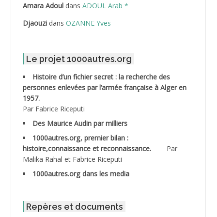
ABDELLI Mohamed
Amara Adoul
dans
ADOUL Arab *
Djaouzi
dans
OZANNE Yves
ABDELLI Mohamed *
ABDELMALEK Abdelaziz
Le projet 1000autres.org
ABDELMOUMENE Ahmed
Histoire d’un fichier secret : la recherche des
personnes enlevées par l’armée française à Alger en
ABDESMED Mohamed ben Kaddour
1957.
Par Fabrice Riceputi
ABDESSELAMI Kouider
Des Maurice Audin par milliers
1000autres.org, premier bilan :
ABDESSLEM Ahmed dit le Coiffeur
histoire,connaissance et reconnaissance.
Par
Malika Rahal et Fabrice Riceputi
ABDOUDOU
1000autres.org dans les media
ABIB Mohamed
ABID Mohamed
Repères et documents