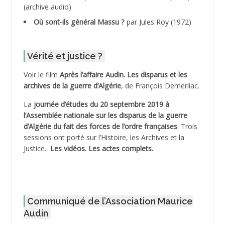
(archive audio)
ADDECHE Rachid
Où sont-ils général Massu ?
par Jules Roy (1972)
ADDER Omar
Vérité et justice ?
ADELIOUAT Vve AIT SAADA
Voir le film
Après l’affaire Audin. Les disparus et les
archives de la guerre d’Algérie
, de François Demerliac.
ADJANI Khaled
La
journée d’études du 20 septembre 2019 à
ADJAOUT
l’Assemblée nationale sur les disparus de la guerre
d’Algérie du fait des forces de l’ordre françaises
. Trois
ADNI Mohamed Akli
sessions ont porté sur l’Histoire, les Archives et la
Justice.
Les vidéos.
Les actes complets
.
ADOUL Arab *
AFLIAOU Mohamed *
Communiqué de l’Association Maurice
AGOULMINE
Audin
AGUIB Djaffar