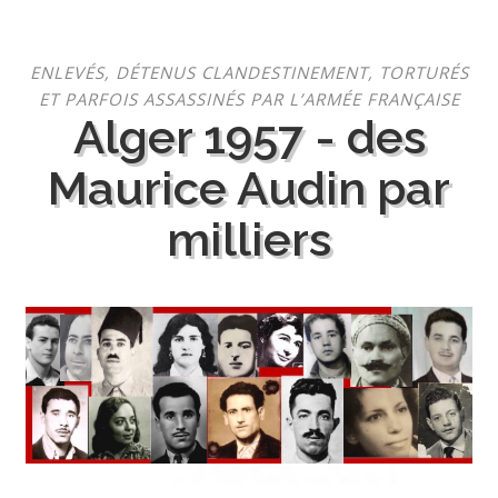
Aller
ENLEVÉS, DÉTENUS CLANDESTINEMENT, TORTURÉS
au
ET PARFOIS ASSASSINÉS PAR L’ARMÉE FRANÇAISE
contenu
Alger 1957 - des
Maurice Audin par
milliers