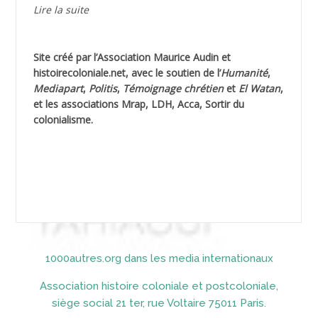
Lire la suite
AGUIB Nouredine
Site créé par l’
Association Maurice Audin
et
AHLOUCHE Mabrouk *
histoirecoloniale.net
, avec le soutien de l’
Humanité
,
Mediapart
,
Politis
,
Témoignage
chrétien
et
El Watan
,
AIBLIED Ahmed
et les associations Mrap, LDH, Acca, Sortir du
colonialisme.
AIBOUD Abderrahmane *
AIBOUD Ahmed
AICH
AICHEKADRA Sid Ahmed
1000autres.org dans les media internationaux
AICI (ou AISSI) Laïd
Association histoire coloniale et postcoloniale,
AIDI
siège social 21 ter, rue Voltaire 75011 Paris.