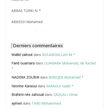
ABBAS TURKI N. *
ABBESSI Mohamed
ABBOUR Azzedine *
ABDAT Amar
Derniers commentaires
Wallid zaitout
dans
BOUABDALLAH Ali *
ABDEDDAIM Hamid
Farid ouamara
dans
OUAMARA Mohamed, dit Rachid
ABDELAZIZ Mohamed
*
NADERA ZOUBIR
dans
BERDJEB Mohamed *
ABDELHAFID Lakhdar
Nesrine Karaoui
dans
KARAOUI Salah *
ABDELHOUHAB Haciba
Brahimi née zahoual
dans
ZAOUALI Omar
ABDELLAZIZ Mohamed Hamoud*
aymen
dans
TAIBI Mohammed