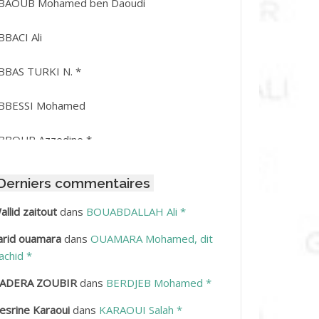
BAOUB Mohamed ben Daoudi
BBACI Ali
BBAS TURKI N. *
BBESSI Mohamed
BBOUR Azzedine *
BDAT Amar
Derniers commentaires
BDEDDAIM Hamid
allid zaitout
dans
BOUABDALLAH Ali *
arid ouamara
dans
OUAMARA Mohamed, dit
BDELAZIZ Mohamed
achid *
BDELHAFID Lakhdar
ADERA ZOUBIR
dans
BERDJEB Mohamed *
esrine Karaoui
dans
KARAOUI Salah *
BDELHOUHAB Haciba