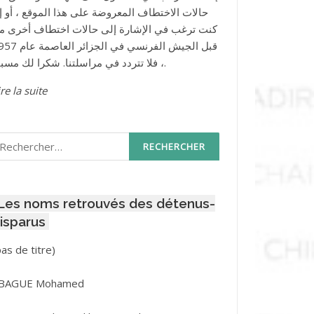
حالات الاختطاف المعروضة على هذا الموقع ، أو إذ
كنت ترغب في الإشارة إلى حالات اختطاف أخرى م
قبل الجيش الفرنسي في الجزائر ا
، فلا تتردد في مراسلتنا. شكرا لك مسبقا.
re la suite
echercher :
Les noms retrouvés des détenus-
isparus
Post
pas de titre)
ID
3416
BAGUE Mohamed