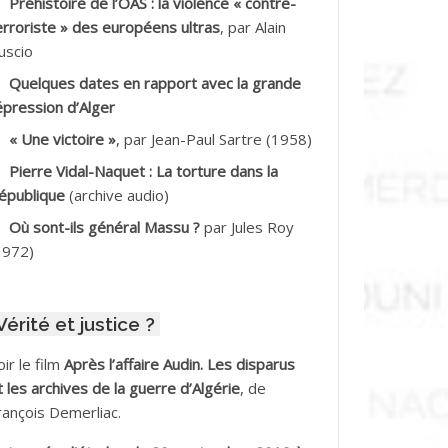
Préhistoire de l’OAS : la violence « contre-
DDALA Baghdad*
erroriste » des européens ultras
, par Alain
uscio
DDALA Boualem*
Quelques dates en rapport avec la grande
DDANE
épression d’Alger
« Une victoire »
, par Jean-Paul Sartre (1958)
DDECHE Rachid
Pierre Vidal-Naquet : La torture dans la
épublique
(archive audio)
DDER Omar
Où sont-ils général Massu ?
par Jules Roy
DELIOUAT Vve AIT SAADA
1972)
DJANI Khaled
Vérité et justice ?
DJAOUT
oir le film
Après l’affaire Audin. Les disparus
DNI Mohamed Akli
t les archives de la guerre d’Algérie
, de
rançois Demerliac.
DOUL Arab *