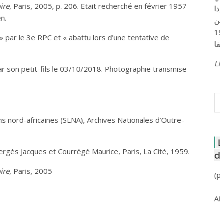
ire
, Paris, 2005, p. 206. Etait recherché en février 1957
ا
n.
ن
لعاصمة عام 1957
» par le 3e RPC et « abattu lors d’une tentative de
Li
par son petit-fils le 03/10/2018. Photographie transmise
R
s nord-africaines (SLNA), Archives Nationales d’Outre-
Vergès Jacques et Courrégé Maurice, Paris, La Cité, 1959.
d
ire
, Paris, 2005
(
A