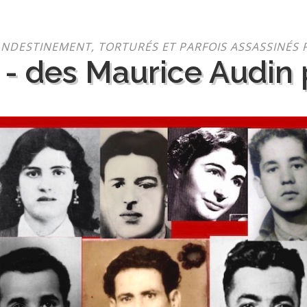
NDESTINEMENT, TORTURÉS ET PARFOIS ASSASSINÉS 
 - des Maurice Audin p