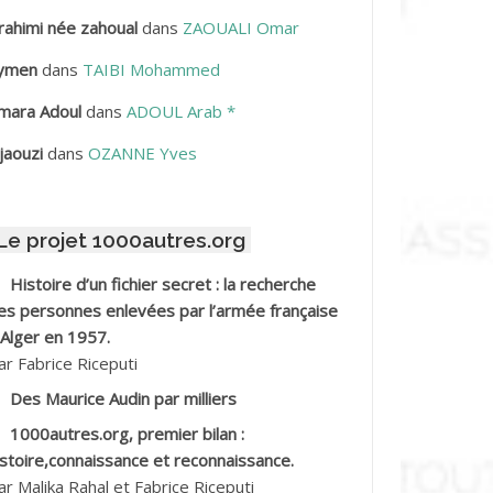
rahimi née zahoual
dans
ZAOUALI Omar
BDELLAZIZ Mohamed Hamoud*
ymen
dans
TAIBI Mohammed
BDELLI Mohamed
mara Adoul
dans
ADOUL Arab *
BDELLI Mohamed *
jaouzi
dans
OZANNE Yves
BDELMALEK Abdelaziz
Le projet 1000autres.org
BDELMOUMENE Ahmed
Histoire d’un fichier secret : la recherche
BDESMED Mohamed ben Kaddour
es personnes enlevées par l’armée française
 Alger en 1957.
BDESSELAMI Kouider
ar Fabrice Riceputi
Des Maurice Audin par milliers
BDESSLEM Ahmed dit le Coiffeur
1000autres.org, premier bilan :
istoire,connaissance et reconnaissance.
BDOUDOU
ar Malika Rahal et Fabrice Riceputi