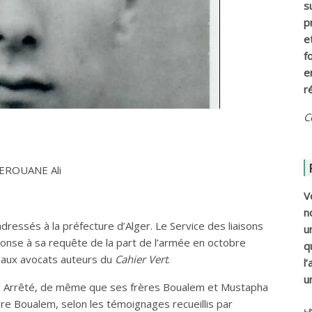
s
p
e
f
e
r
C
EROUANE Ali
V
n
ressés à la préfecture d’Alger. Le Service des liaisons
u
ponse à sa requête de la part de l’armée en octobre
q
e aux avocats auteurs du
Cahier Vert
.
l
u
. Arrêté, de même que ses frères Boualem et Mustapha
ère Boualem, selon les témoignages recueillis par
ي