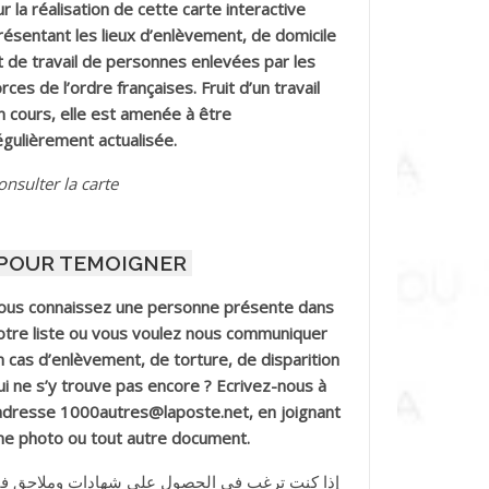
ur la réalisation de cette carte interactive
résentant les lieux d’enlèvement, de domicile
t de travail de personnes enlevées par les
orces de l’ordre françaises. Fruit d’un travail
n cours, elle est amenée à être
égulièrement actualisée.
onsulter la carte
POUR TEMOIGNER
ous connaissez une personne présente dans
otre liste ou vous voulez nous communiquer
n cas d’enlèvement, de torture, de disparition
ui ne s’y trouve pas encore ? Ecrivez-nous à
’adresse 1000autres@laposte.net, en joignant
ne photo ou tout autre document.
إذا كنت ترغب في الحصول على شهادات وملاحق ف