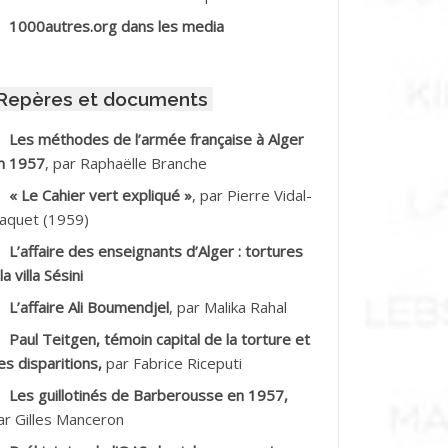
BIB Mohamed
1000autres.org dans les media
BID Mohamed
Repères et documents
BNOUN Salah
Les méthodes de l’armée française à Alger
n 1957
, par Raphaëlle Branche
CHACHE M.*
« Le Cahier vert expliqué »
, par Pierre Vidal-
CHLAF Ali
aquet (1959)
L’affaire des enseignants d’Alger : tortures
DALENE Tahar
la villa Sésini
L’affaire Ali Boumendjel
, par Malika Rahal
DALMI
Paul Teitgen, témoin capital de la torture et
DANE Ramdane *
es disparitions,
par Fabrice Riceputi
Les guillotinés de Barberousse en 1957,
DDAD
ar Gilles Manceron