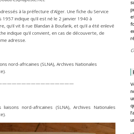
s
p
dressés à la préfecture d’Alger. Une fiche du Service
e
 1957 indique qu’il est né le 2 janvier 1940 à
f
, qu’il vit 8 rue Blandan à Boufarik, et qu’il a été enlevé
e
iche indique qu’il convient, en cas de découverte, de
r
même adresse.
C
ons nord-africaines (SLNA), Archives Nationales
e).
————————————————
V
n
u
q
iaisons nord-africaines (SLNA), Archives Nationales
l
e).
u
ي