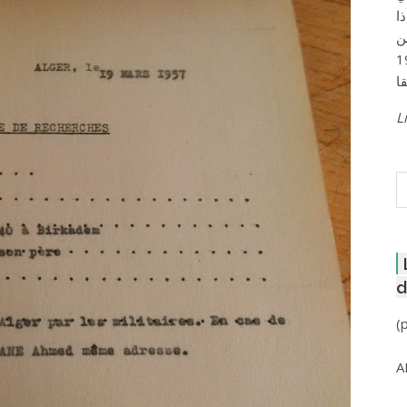
ا
ن
لعاصمة عام 1957
Li
R
d
(
A