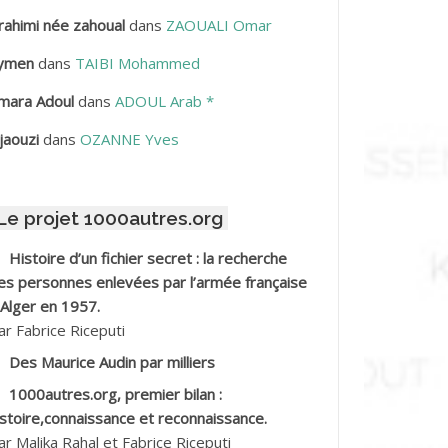
rahimi née zahoual
dans
ZAOUALI Omar
BDELLAZIZ Mohamed Hamoud*
ymen
dans
TAIBI Mohammed
BDELLI Mohamed
mara Adoul
dans
ADOUL Arab *
BDELLI Mohamed *
jaouzi
dans
OZANNE Yves
BDELMALEK Abdelaziz
Le projet 1000autres.org
BDELMOUMENE Ahmed
Histoire d’un fichier secret : la recherche
BDESMED Mohamed ben Kaddour
es personnes enlevées par l’armée française
 Alger en 1957.
BDESSELAMI Kouider
ar Fabrice Riceputi
Des Maurice Audin par milliers
BDESSLEM Ahmed dit le Coiffeur
1000autres.org, premier bilan :
istoire,connaissance et reconnaissance.
BDOUDOU
ar Malika Rahal et Fabrice Riceputi