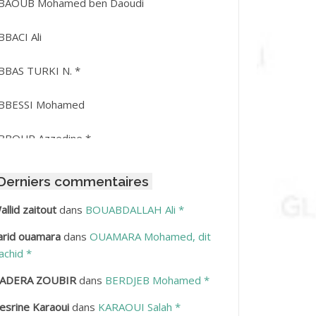
BAOUB Mohamed ben Daoudi
BBACI Ali
BBAS TURKI N. *
BBESSI Mohamed
BBOUR Azzedine *
BDAT Amar
Derniers commentaires
BDEDDAIM Hamid
allid zaitout
dans
BOUABDALLAH Ali *
arid ouamara
dans
OUAMARA Mohamed, dit
BDELAZIZ Mohamed
achid *
BDELHAFID Lakhdar
ADERA ZOUBIR
dans
BERDJEB Mohamed *
esrine Karaoui
dans
KARAOUI Salah *
BDELHOUHAB Haciba