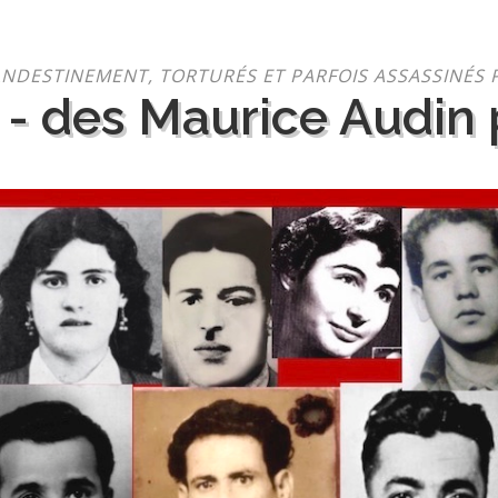
NDESTINEMENT, TORTURÉS ET PARFOIS ASSASSINÉS 
 - des Maurice Audin p