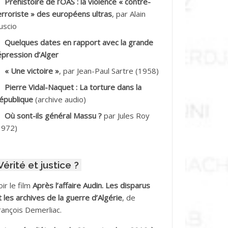
Préhistoire de l’OAS : la violence « contre-
DDALA Baghdad*
erroriste » des européens ultras
, par Alain
uscio
DDALA Boualem*
Quelques dates en rapport avec la grande
DDANE
épression d’Alger
« Une victoire »
, par Jean-Paul Sartre (1958)
DDECHE Rachid
Pierre Vidal-Naquet : La torture dans la
épublique
(archive audio)
DDER Omar
Où sont-ils général Massu ?
par Jules Roy
DELIOUAT Vve AIT SAADA
1972)
DJANI Khaled
Vérité et justice ?
DJAOUT
oir le film
Après l’affaire Audin. Les disparus
DNI Mohamed Akli
t les archives de la guerre d’Algérie
, de
rançois Demerliac.
DOUL Arab *