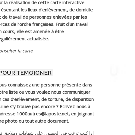
ur la réalisation de cette carte interactive
résentant les lieux d’enlèvement, de domicile
t de travail de personnes enlevées par les
orces de l’ordre françaises. Fruit d’un travail
n cours, elle est amenée à être
égulièrement actualisée.
onsulter la carte
POUR TEMOIGNER
ous connaissez une personne présente dans
otre liste ou vous voulez nous communiquer
n cas d’enlèvement, de torture, de disparition
ui ne s’y trouve pas encore ? Ecrivez-nous à
’adresse 1000autres@laposte.net, en joignant
ne photo ou tout autre document.
إذا كنت ترغب في الحصول على شهادات وملاحق ف