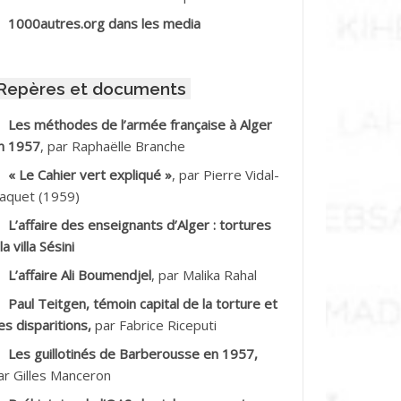
BIB Mohamed
1000autres.org dans les media
BID Mohamed
Repères et documents
BNOUN Salah
Les méthodes de l’armée française à Alger
n 1957
, par Raphaëlle Branche
CHACHE M.*
« Le Cahier vert expliqué »
, par Pierre Vidal-
CHLAF Ali
aquet (1959)
L’affaire des enseignants d’Alger : tortures
DALENE Tahar
la villa Sésini
L’affaire Ali Boumendjel
, par Malika Rahal
DALMI
Paul Teitgen, témoin capital de la torture et
DANE Ramdane *
es disparitions,
par Fabrice Riceputi
Les guillotinés de Barberousse en 1957,
DDAD
ar Gilles Manceron