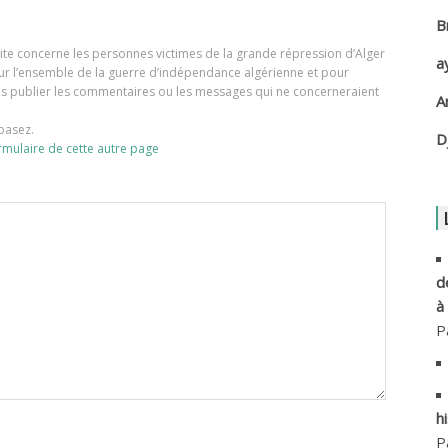
B
A
e site concerne les personnes victimes de la grande répression d’Alger
a
our l’ensemble de la guerre d’indépendance algérienne et pour
A
ons publier les commentaires ou les messages qui ne concerneraient
A
basez.
A
D
rmulaire de cette autre page
A
A
A
d
à
A
P
A
h
A
P