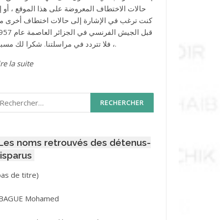
حالات الاختطاف المعروضة على هذا الموقع ، أو إذ
كنت ترغب في الإشارة إلى حالات اختطاف أخرى م
قبل الجيش الفرنسي في الجزائر ا
، فلا تتردد في مراسلتنا. شكرا لك مسبقا.
re la suite
echercher :
Les noms retrouvés des détenus-
isparus
Post
pas de titre)
ID
3416
BAGUE Mohamed