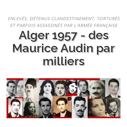
Aller
ENLEVÉS, DÉTENUS CLANDESTINEMENT, TORTURÉS
au
ET PARFOIS ASSASSINÉS PAR L’ARMÉE FRANÇAISE
contenu
Alger 1957 - des
Maurice Audin par
milliers