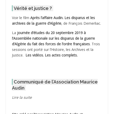
ADDER Omar *
Vérité et justice ?
ADELIOUAT Vve AIT SAADA
Voir le film
Après l’affaire Audin. Les disparus et les
archives de la guerre d’Algérie
, de François Demerliac.
ADJANI Khaled
La
journée d’études du 20 septembre 2019 à
ADJAOUT
l’Assemblée nationale sur les disparus de la guerre
d’Algérie du fait des forces de l’ordre françaises
. Trois
ADNI Mohamed Akli
sessions ont porté sur l’Histoire, les Archives et la
Justice.
Les vidéos.
Les actes complets
.
ADOUL Arab *
AFLIAOU Mohamed *
Communiqué de l’Association Maurice
AGOULMINE
Audin
AGUIB Djaffar
Lire la suite
AGUIB Nouredine