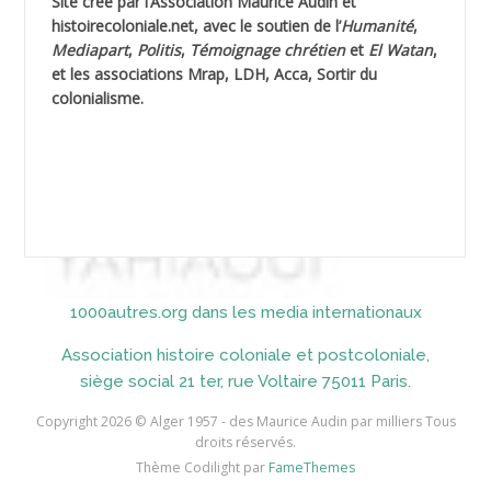
Site créé par l’
Association Maurice Audin
et
AHLOUCHE Mabrouk *
histoirecoloniale.net
, avec le soutien de l’
Humanité
,
Mediapart
,
Politis
,
Témoignage
chrétien
et
El Watan
,
AIBLIED Ahmed
et les associations Mrap, LDH, Acca, Sortir du
colonialisme.
AIBOUD Abderrahmane *
AIBOUD Ahmed
AICH
AICHEKADRA Sid Ahmed
1000autres.org dans les media internationaux
AICI (ou AISSI) Laïd
Association histoire coloniale et postcoloniale,
AIDI
siège social 21 ter, rue Voltaire 75011 Paris.
AININE Abdelkader
Copyright 2026 © Alger 1957 - des Maurice Audin par milliers Tous
droits réservés.
AIOUT
Thème Codilight par
FameThemes