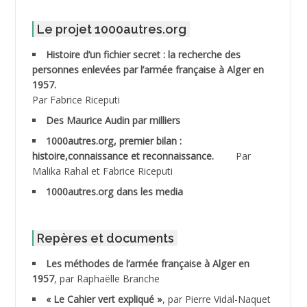
ABDELMALEK Abdelaziz
Le projet 1000autres.org
ABDELMOUMENE Ahmed
Histoire d’un fichier secret : la recherche des
personnes enlevées par l’armée française à Alger en
ABDESMED Mohamed ben Kaddour
1957.
Par Fabrice Riceputi
ABDESSELAMI Kouider
Des Maurice Audin par milliers
1000autres.org, premier bilan :
ABDESSLEM Ahmed dit le Coiffeur
histoire,connaissance et reconnaissance.
Par
Malika Rahal et Fabrice Riceputi
ABDOUDOU
1000autres.org dans les media
ABIB Mohamed
ABID Mohamed
Repères et documents
Les méthodes de l’armée française à Alger en
ABNOUN Salah
1957
, par Raphaëlle Branche
« Le Cahier vert expliqué »
, par Pierre Vidal-Naquet
ACHACHE M.*