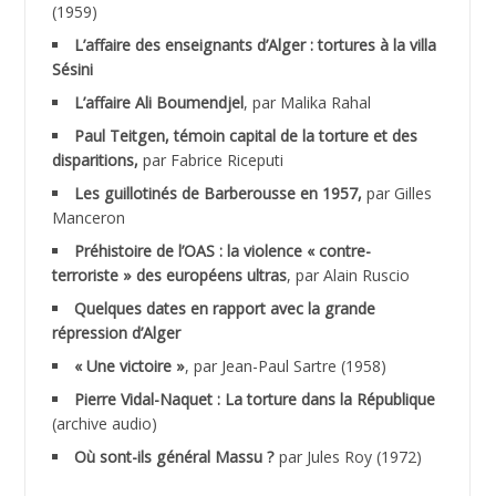
(1959)
ACHLAF Ali
L’affaire des enseignants d’Alger : tortures à la villa
Sésini
ADALENE Tahar
L’affaire Ali Boumendjel
, par Malika Rahal
Paul Teitgen, témoin capital de la torture et des
ADALMI
disparitions,
par Fabrice Riceputi
ADANE Ramdane *
Les guillotinés de Barberousse en 1957,
par Gilles
Manceron
ADDAD
Préhistoire de l’OAS : la violence « contre-
terroriste » des européens ultras
, par Alain Ruscio
ADDALA Baghdad*
Quelques dates en rapport avec la grande
répression d’Alger
ADDALA Boualem*
« Une victoire »
, par Jean-Paul Sartre (1958)
ADDANE
Pierre Vidal-Naquet : La torture dans la République
(archive audio)
ADDECHE Rachid
Où sont-ils général Massu ?
par Jules Roy (1972)