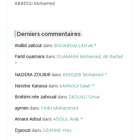
ABBESSI Mohamed
ABBOUR Azzedine *
ABDAT Amar
Derniers commentaires
Wallid zaitout
dans
BOUABDALLAH Ali *
ABDEDDAIM Hamid
Farid ouamara
dans
OUAMARA Mohamed, dit Rachid
ABDELAZIZ Mohamed
*
NADERA ZOUBIR
dans
BERDJEB Mohamed *
ABDELHAFID Lakhdar
Nesrine Karaoui
dans
KARAOUI Salah *
ABDELHOUHAB Haciba
Brahimi née zahoual
dans
ZAOUALI Omar
ABDELLAZIZ Mohamed Hamoud*
aymen
dans
TAIBI Mohammed
ABDELLI Mohamed
Amara Adoul
dans
ADOUL Arab *
Djaouzi
dans
OZANNE Yves
ABDELLI Mohamed *