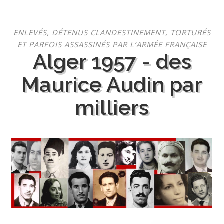
Aller
ENLEVÉS, DÉTENUS CLANDESTINEMENT, TORTURÉS
au
ET PARFOIS ASSASSINÉS PAR L’ARMÉE FRANÇAISE
contenu
Alger 1957 - des
Maurice Audin par
milliers