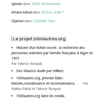
ABDELLAZIZ Mohamed Hamoud*
aymen
dans
TAIBI Mohammed
ABDELLI Mohamed
Amara Adoul
dans
ADOUL Arab *
Djaouzi
dans
OZANNE Yves
ABDELLI Mohamed *
ABDELMALEK Abdelaziz
Le projet 1000autres.org
ABDELMOUMENE Ahmed
Histoire d’un fichier secret : la recherche des
personnes enlevées par l’armée française à Alger en
ABDESMED Mohamed ben Kaddour
1957.
Par Fabrice Riceputi
ABDESSELAMI Kouider
Des Maurice Audin par milliers
1000autres.org, premier bilan :
ABDESSLEM Ahmed dit le Coiffeur
histoire,connaissance et reconnaissance.
Par
Malika Rahal et Fabrice Riceputi
ABDOUDOU
1000autres.org dans les media
ABIB Mohamed