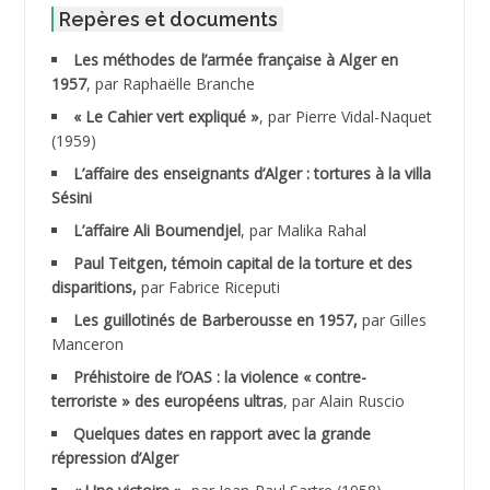
ABID Mohamed
Repères et documents
Les méthodes de l’armée française à Alger en
ABNOUN Salah
1957
, par Raphaëlle Branche
« Le Cahier vert expliqué »
, par Pierre Vidal-Naquet
ACHACHE M.*
(1959)
ACHLAF Ali
L’affaire des enseignants d’Alger : tortures à la villa
Sésini
ADALENE Tahar
L’affaire Ali Boumendjel
, par Malika Rahal
Paul Teitgen, témoin capital de la torture et des
ADALMI
disparitions,
par Fabrice Riceputi
ADANE Ramdane *
Les guillotinés de Barberousse en 1957,
par Gilles
Manceron
ADDAD
Préhistoire de l’OAS : la violence « contre-
terroriste » des européens ultras
, par Alain Ruscio
ADDALA Baghdad*
Quelques dates en rapport avec la grande
répression d’Alger
ADDALA Boualem*