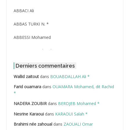
ABBACI Ali
ABBAS TURKI N. *
ABBESSI Mohamed
ABBOUR Azzedine *
ABDAT Amar
Derniers commentaires
Wallid zaitout
dans
BOUABDALLAH Ali *
ABDEDDAIM Hamid
Farid ouamara
dans
OUAMARA Mohamed, dit Rachid
ABDELAZIZ Mohamed
*
NADERA ZOUBIR
dans
BERDJEB Mohamed *
ABDELHAFID Lakhdar
Nesrine Karaoui
dans
KARAOUI Salah *
ABDELHOUHAB Haciba
Brahimi née zahoual
dans
ZAOUALI Omar