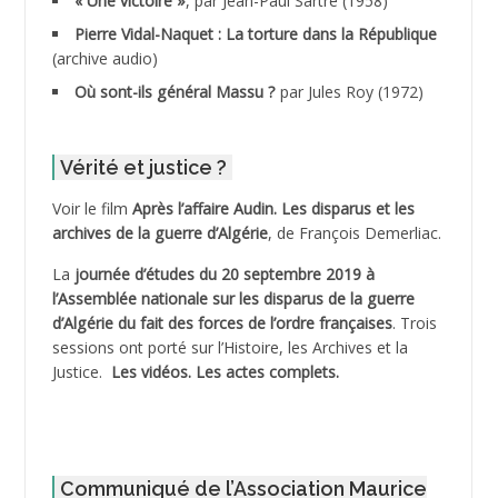
« Une victoire »
, par Jean-Paul Sartre (1958)
ADDANE
Pierre Vidal-Naquet : La torture dans la République
(archive audio)
ADDECHE Rachid
Où sont-ils général Massu ?
par Jules Roy (1972)
ADDER Omar
Vérité et justice ?
ADELIOUAT Vve AIT SAADA
Voir le film
Après l’affaire Audin. Les disparus et les
archives de la guerre d’Algérie
, de François Demerliac.
ADJANI Khaled
La
journée d’études du 20 septembre 2019 à
ADJAOUT
l’Assemblée nationale sur les disparus de la guerre
d’Algérie du fait des forces de l’ordre françaises
. Trois
ADNI Mohamed Akli
sessions ont porté sur l’Histoire, les Archives et la
Justice.
Les vidéos.
Les actes complets
.
ADOUL Arab *
AFLIAOU Mohamed *
Communiqué de l’Association Maurice
AGOULMINE