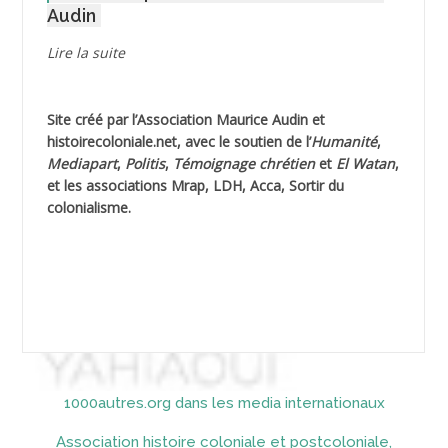
Audin
AGUIB Djaffar
Lire la suite
AGUIB Nouredine
Site créé par l’
Association Maurice Audin
et
AHLOUCHE Mabrouk *
histoirecoloniale.net
, avec le soutien de l’
Humanité
,
Mediapart
,
Politis
,
Témoignage
chrétien
et
El Watan
,
AIBLIED Ahmed
et les associations Mrap, LDH, Acca, Sortir du
colonialisme.
AIBOUD Abderrahmane *
AIBOUD Ahmed
AICH
AICHEKADRA Sid Ahmed
1000autres.org dans les media internationaux
AICI (ou AISSI) Laïd
Association histoire coloniale et postcoloniale,