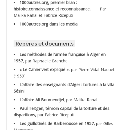
1000autres.org, premier bilan :
ABDESSLEM Ahmed dit le Coiffeur
histoire,connaissance et reconnaissance.
Par
Malika Rahal et Fabrice Riceputi
ABDOUDOU
1000autres.org dans les media
ABIB Mohamed
ABID Mohamed
Repères et documents
Les méthodes de l’armée française à Alger en
ABNOUN Salah
1957
, par Raphaëlle Branche
« Le Cahier vert expliqué »
, par Pierre Vidal-Naquet
ACHACHE M.*
(1959)
ACHLAF Ali
L’affaire des enseignants d’Alger : tortures à la villa
Sésini
ADALENE Tahar
L’affaire Ali Boumendjel
, par Malika Rahal
Paul Teitgen, témoin capital de la torture et des
ADALMI
disparitions,
par Fabrice Riceputi
ADANE Ramdane *
Les guillotinés de Barberousse en 1957,
par Gilles
Manceron