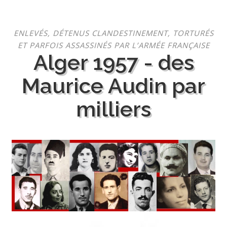
Aller
ENLEVÉS, DÉTENUS CLANDESTINEMENT, TORTURÉS
au
ET PARFOIS ASSASSINÉS PAR L’ARMÉE FRANÇAISE
contenu
Alger 1957 - des
Maurice Audin par
milliers