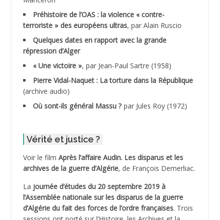
ADDAD
Préhistoire de l’OAS : la violence « contre-
terroriste » des européens ultras
, par Alain Ruscio
ADDALA Baghdad*
Quelques dates en rapport avec la grande
répression d’Alger
ADDALA Boualem*
« Une victoire »
, par Jean-Paul Sartre (1958)
ADDANE
Pierre Vidal-Naquet : La torture dans la République
(archive audio)
ADDECHE Rachid
Où sont-ils général Massu ?
par Jules Roy (1972)
ADDER Omar
Vérité et justice ?
ADELIOUAT Vve AIT SAADA
Voir le film
Après l’affaire Audin. Les disparus et les
archives de la guerre d’Algérie
, de François Demerliac.
ADJANI Khaled
La
journée d’études du 20 septembre 2019 à
ADJAOUT
l’Assemblée nationale sur les disparus de la guerre
d’Algérie du fait des forces de l’ordre françaises
. Trois
ADNI Mohamed Akli
sessions ont porté sur l’Histoire, les Archives et la