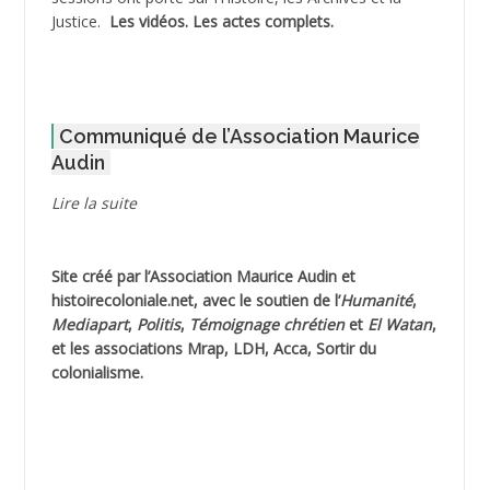
Justice.
Les vidéos.
Les actes complets
.
ADOUL Arab *
AFLIAOU Mohamed *
Communiqué de l’Association Maurice
AGOULMINE
Audin
AGUIB Djaffar
Lire la suite
AGUIB Nouredine
Site créé par l’
Association Maurice Audin
et
AHLOUCHE Mabrouk *
histoirecoloniale.net
, avec le soutien de l’
Humanité
,
Mediapart
,
Politis
,
Témoignage
chrétien
et
El Watan
,
AIBLIED Ahmed
et les associations Mrap, LDH, Acca, Sortir du
colonialisme.
AIBOUD Abderrahmane *
AIBOUD Ahmed
AICH