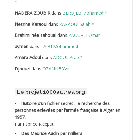
*
NADERA ZOUBIR
dans
BERDJEB Mohamed *
ABDELHAFID Lakhdar
Nesrine Karaoui
dans
KARAOUI Salah *
ABDELHOUHAB Haciba
Brahimi née zahoual
dans
ZAOUALI Omar
ABDELLAZIZ Mohamed Hamoud*
aymen
dans
TAIBI Mohammed
ABDELLI Mohamed
Amara Adoul
dans
ADOUL Arab *
Djaouzi
dans
OZANNE Yves
ABDELLI Mohamed *
ABDELMALEK Abdelaziz
Le projet 1000autres.org
ABDELMOUMENE Ahmed
Histoire d’un fichier secret : la recherche des
personnes enlevées par l’armée française à Alger en
ABDESMED Mohamed ben Kaddour
1957.
Par Fabrice Riceputi
ABDESSELAMI Kouider
Des Maurice Audin par milliers