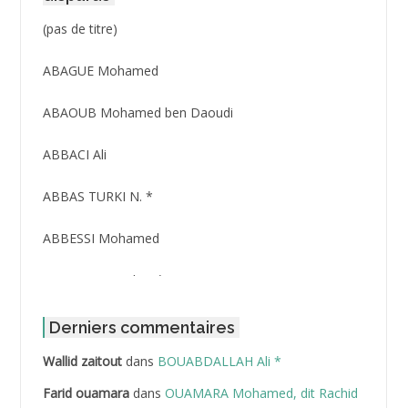
Post
(pas de titre)
ID
3416
ABAGUE Mohamed
ABAOUB Mohamed ben Daoudi
ABBACI Ali
ABBAS TURKI N. *
ABBESSI Mohamed
ABBOUR Azzedine *
ABDAT Amar
Derniers commentaires
Wallid zaitout
dans
BOUABDALLAH Ali *
ABDEDDAIM Hamid
Farid ouamara
dans
OUAMARA Mohamed, dit Rachid
ABDELAZIZ Mohamed