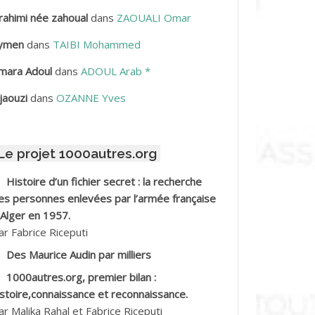
rahimi née zahoual
dans
ZAOUALI Omar
BDELLAZIZ Mohamed Hamoud*
ymen
dans
TAIBI Mohammed
BDELLI Mohamed
mara Adoul
dans
ADOUL Arab *
BDELLI Mohamed *
jaouzi
dans
OZANNE Yves
BDELMALEK Abdelaziz
Le projet 1000autres.org
BDELMOUMENE Ahmed
Histoire d’un fichier secret : la recherche
BDESMED Mohamed ben Kaddour
es personnes enlevées par l’armée française
 Alger en 1957.
BDESSELAMI Kouider
ar Fabrice Riceputi
Des Maurice Audin par milliers
BDESSLEM Ahmed dit le Coiffeur
1000autres.org, premier bilan :
istoire,connaissance et reconnaissance.
BDOUDOU
ar Malika Rahal et Fabrice Riceputi