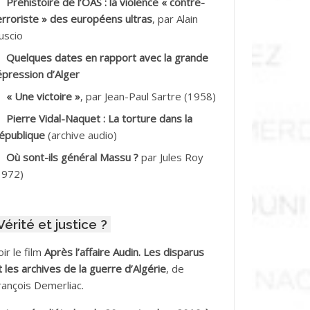
Préhistoire de l’OAS : la violence « contre-
DDALA Baghdad*
erroriste » des européens ultras
, par Alain
uscio
DDALA Boualem*
Quelques dates en rapport avec la grande
DDANE
épression d’Alger
« Une victoire »
, par Jean-Paul Sartre (1958)
DDECHE Rachid
Pierre Vidal-Naquet : La torture dans la
épublique
(archive audio)
DDER Omar
Où sont-ils général Massu ?
par Jules Roy
DELIOUAT Vve AIT SAADA
1972)
DJANI Khaled
Vérité et justice ?
DJAOUT
oir le film
Après l’affaire Audin. Les disparus
DNI Mohamed Akli
t les archives de la guerre d’Algérie
, de
rançois Demerliac.
DOUL Arab *