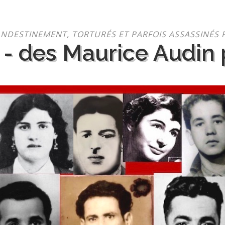
NDESTINEMENT, TORTURÉS ET PARFOIS ASSASSINÉS 
 - des Maurice Audin p