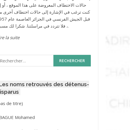
حالات الاختطاف المعروضة على هذا الموقع ، أو إذ
كنت ترغب في الإشارة إلى حالات اختطاف أخرى م
قبل الجيش الفرنسي في الجزائر ا
، فلا تتردد في مراسلتنا. شكرا لك مسبقا.
re la suite
echercher :
Les noms retrouvés des détenus-
isparus
Post
pas de titre)
ID
3416
BAGUE Mohamed