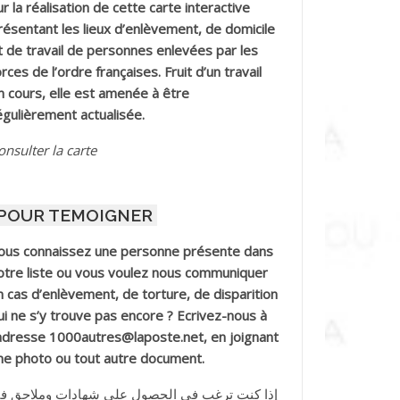
ur la réalisation de cette carte interactive
résentant les lieux d’enlèvement, de domicile
t de travail de personnes enlevées par les
orces de l’ordre françaises. Fruit d’un travail
n cours, elle est amenée à être
égulièrement actualisée.
onsulter la carte
POUR TEMOIGNER
ous connaissez une personne présente dans
otre liste ou vous voulez nous communiquer
n cas d’enlèvement, de torture, de disparition
ui ne s’y trouve pas encore ? Ecrivez-nous à
’adresse 1000autres@laposte.net, en joignant
ne photo ou tout autre document.
إذا كنت ترغب في الحصول على شهادات وملاحق ف