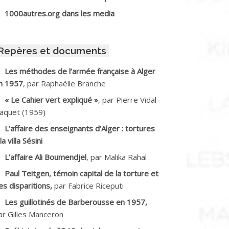
BIB Mohamed
1000autres.org dans les media
BID Mohamed
Repères et documents
BNOUN Salah
Les méthodes de l’armée française à Alger
n 1957
, par Raphaëlle Branche
CHACHE M.*
« Le Cahier vert expliqué »
, par Pierre Vidal-
CHLAF Ali
aquet (1959)
L’affaire des enseignants d’Alger : tortures
DALENE Tahar
la villa Sésini
L’affaire Ali Boumendjel
, par Malika Rahal
DALMI
Paul Teitgen, témoin capital de la torture et
DANE Ramdane *
es disparitions,
par Fabrice Riceputi
Les guillotinés de Barberousse en 1957,
DDAD
ar Gilles Manceron