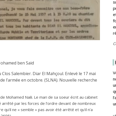
s
p
e
f
e
r
C
Mohamed ben Saïd
V
Clos Salembier. Diar El Mahçoul. Enlevé le 17 mai
n
 de l’armée en octobre. (SLNA). Nouvelle recherche
u
q
e Mohamed Naili. Le mari de sa soeur écrit au cabinet
l
été arrêté par les forces de l’ordre devant de nombreux
u
 qu’il ne « semble » pas avoir été arrêté et qu’il n’a
ي
 2698).