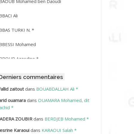
BAOUB Mohamed ben Daoudi
BBACI Ali
BBAS TURKI N. *
BBESSI Mohamed
BBOUR Azzedine *
BDAT Amar
Derniers commentaires
BDEDDAIM Hamid
allid zaitout
dans
BOUABDALLAH Ali *
arid ouamara
dans
OUAMARA Mohamed, dit
BDELAZIZ Mohamed
achid *
BDELHAFID Lakhdar
ADERA ZOUBIR
dans
BERDJEB Mohamed *
esrine Karaoui
dans
KARAOUI Salah *
BDELHOUHAB Haciba