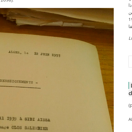
ا
ن
لعاصمة عام 1957
Li
R
d
(
A