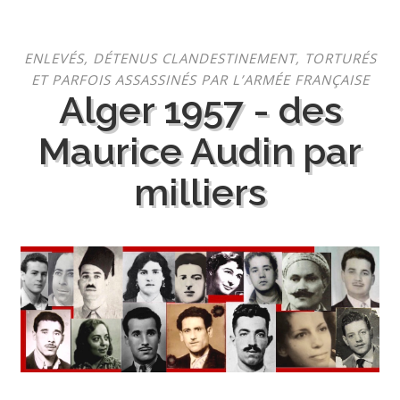
Aller
ENLEVÉS, DÉTENUS CLANDESTINEMENT, TORTURÉS
au
ET PARFOIS ASSASSINÉS PAR L’ARMÉE FRANÇAISE
contenu
Alger 1957 - des
Maurice Audin par
milliers