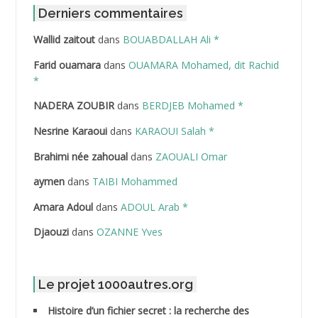
ABDAT Amar
Derniers commentaires
Wallid zaitout
dans
BOUABDALLAH Ali *
ABDEDDAIM Hamid
Farid ouamara
dans
OUAMARA Mohamed, dit Rachid
ABDELAZIZ Mohamed
*
NADERA ZOUBIR
dans
BERDJEB Mohamed *
ABDELHAFID Lakhdar
Nesrine Karaoui
dans
KARAOUI Salah *
ABDELHOUHAB Haciba
Brahimi née zahoual
dans
ZAOUALI Omar
ABDELLAZIZ Mohamed Hamoud*
aymen
dans
TAIBI Mohammed
ABDELLI Mohamed
Amara Adoul
dans
ADOUL Arab *
Djaouzi
dans
OZANNE Yves
ABDELLI Mohamed *
ABDELMALEK Abdelaziz
Le projet 1000autres.org
ABDELMOUMENE Ahmed
Histoire d’un fichier secret : la recherche des