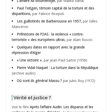
L’affaire Ali Boumendjel
, par Malika Rahal
Paul Teitgen, témoin capital de la torture et des
ADALMI
disparitions,
par Fabrice Riceputi
ADANE Ramdane *
Les guillotinés de Barberousse en 1957,
par Gilles
Manceron
ADDAD
Préhistoire de l’OAS : la violence « contre-
terroriste » des européens ultras
, par Alain Ruscio
ADDALA Baghdad*
Quelques dates en rapport avec la grande
répression d’Alger
ADDALA Boualem*
« Une victoire »
, par Jean-Paul Sartre (1958)
ADDANE
Pierre Vidal-Naquet : La torture dans la République
(archive audio)
ADDECHE Rachid
Où sont-ils général Massu ?
par Jules Roy (1972)
ADDER Omar
Vérité et justice ?
ADELIOUAT Vve AIT SAADA
Voir le film
Après l’affaire Audin. Les disparus et les