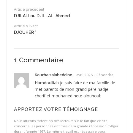
Article précédent
DJILALI ou DJILLALI Ahmed
Article suivant
DJOUHER *
1 Commentaire
Koucha salaheddine
avril 2026
Répondre
Hamdoulliah je suis faire de ma famille de
met parents de mon grand père hadje
cherif et mouhaned nete alouhoub
APPORTEZ VOTRE TÉMOIGNAGE
Nous attirons l’attention des lecteurs sur le fait que ce site
concerne les personnes victimes de la grande répression d’Alger
durant l’année 1957. Le même travail est nécessaire pour