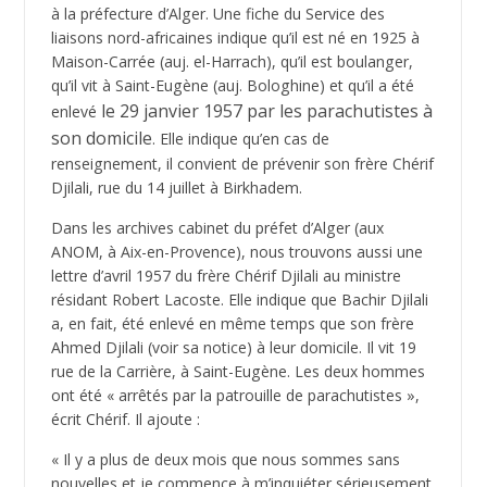
à la préfecture d’Alger. Une fiche du Service des
liaisons nord-africaines indique qu’il est né en 1925 à
Maison-Carrée (auj. el-Harrach), qu’il est boulanger,
qu’il vit à Saint-Eugène (auj. Bologhine) et qu’il a été
le 29 janvier 1957 par les parachutistes à
enlevé
son domicile
. Elle indique qu’en cas de
renseignement, il convient de prévenir son frère Chérif
Djilali, rue du 14 juillet à Birkhadem.
Dans les archives cabinet du préfet d’Alger (aux
ANOM, à Aix-en-Provence), nous trouvons aussi une
lettre d’avril 1957 du frère Chérif Djilali au ministre
résidant Robert Lacoste. Elle indique que Bachir Djilali
a, en fait, été enlevé en même temps que son frère
Ahmed Djilali (voir sa notice) à leur domicile. Il vit 19
rue de la Carrière, à Saint-Eugène. Les deux hommes
ont été « arrêtés par la patrouille de parachutistes »,
écrit Chérif. Il ajoute :
« Il y a plus de deux mois que nous sommes sans
nouvelles et je commence à m’inquiéter sérieusement