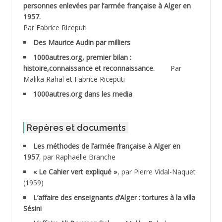
personnes enlevées par l’armée française à Alger en
ABDESMED Mohamed ben Kaddour
1957.
Par Fabrice Riceputi
ABDESSELAMI Kouider
Des Maurice Audin par milliers
1000autres.org, premier bilan :
ABDESSLEM Ahmed dit le Coiffeur
histoire,connaissance et reconnaissance.
Par
Malika Rahal et Fabrice Riceputi
ABDOUDOU
1000autres.org dans les media
ABIB Mohamed
ABID Mohamed
Repères et documents
Les méthodes de l’armée française à Alger en
ABNOUN Salah
1957
, par Raphaëlle Branche
« Le Cahier vert expliqué »
, par Pierre Vidal-Naquet
ACHACHE M.*
(1959)
ACHLAF Ali
L’affaire des enseignants d’Alger : tortures à la villa
Sésini
ADALENE Tahar