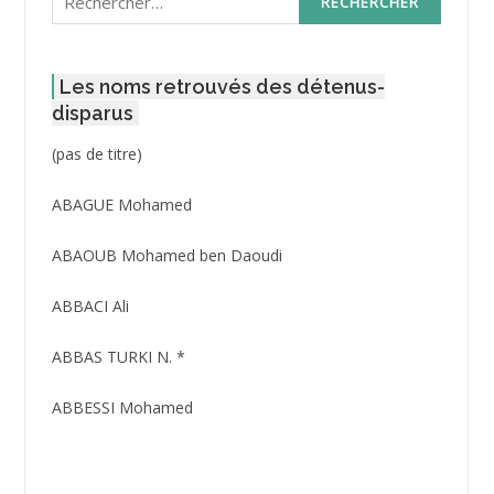
Les noms retrouvés des détenus-
disparus
Post
(pas de titre)
ID
3416
ABAGUE Mohamed
ABAOUB Mohamed ben Daoudi
ABBACI Ali
ABBAS TURKI N. *
ABBESSI Mohamed
ABBOUR Azzedine *