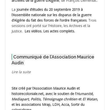
archives de la guerre d’Algérie
, de François Demerliac.
ADJANI Khaled
La
journée d’études du 20 septembre 2019 à
ADJAOUT
l’Assemblée nationale sur les disparus de la guerre
d’Algérie du fait des forces de l’ordre françaises
. Trois
ADNI Mohamed Akli
sessions ont porté sur l’Histoire, les Archives et la
Justice.
Les vidéos.
Les actes complets
.
ADOUL Arab *
AFLIAOU Mohamed *
Communiqué de l’Association Maurice
AGOULMINE
Audin
AGUIB Djaffar
Lire la suite
AGUIB Nouredine
Site créé par l’
Association Maurice Audin
et
AHLOUCHE Mabrouk *
histoirecoloniale.net
, avec le soutien de l’
Humanité
,
Mediapart
,
Politis
,
Témoignage
chrétien
et
El Watan
,
AIBLIED Ahmed
et les associations Mrap, LDH, Acca, Sortir du
colonialisme.