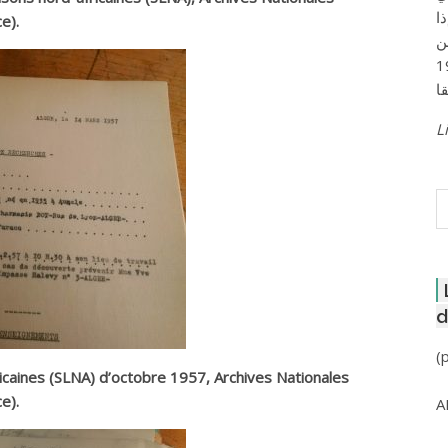
ا
e).
ن
لعاصمة عام 1957
Li
R
d
(
fricaines (SLNA) d’octobre 1957, Archives Nationales
e).
A