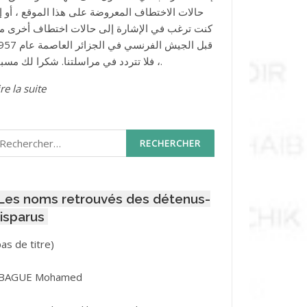
حالات الاختطاف المعروضة على هذا الموقع ، أو إذ
كنت ترغب في الإشارة إلى حالات اختطاف أخرى م
قبل الجيش الفرنسي في الجزائر ا
، فلا تتردد في مراسلتنا. شكرا لك مسبقا.
re la suite
echercher :
Les noms retrouvés des détenus-
isparus
Post
pas de titre)
ID
3416
BAGUE Mohamed