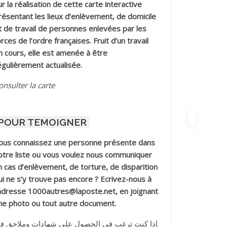
ur la réalisation de cette carte interactive
résentant les lieux d’enlèvement, de domicile
t de travail de personnes enlevées par les
orces de l’ordre françaises. Fruit d’un travail
n cours, elle est amenée à être
égulièrement actualisée.
onsulter la carte
POUR TEMOIGNER
ous connaissez une personne présente dans
otre liste ou vous voulez nous communiquer
n cas d’enlèvement, de torture, de disparition
ui ne s’y trouve pas encore ? Ecrivez-nous à
’adresse 1000autres@laposte.net, en joignant
ne photo ou tout autre document.
إذا كنت ترغب في الحصول على شهادات وملاحق ف