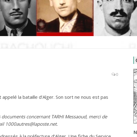
0
 appelé la bataille d’Alger. Son sort ne nous est pas
es documents concernant TARHI Messaoud, merci de
ail 1000autres@laposte.net.
N
dressés à la préfecture d’Alger. Une fiche du Service