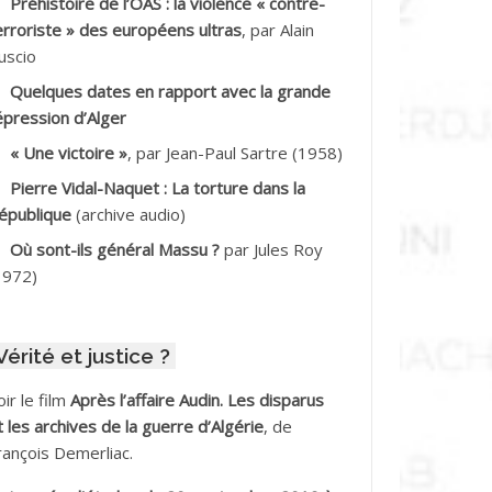
Préhistoire de l’OAS : la violence « contre-
DDALA Baghdad*
erroriste » des européens ultras
, par Alain
uscio
DDALA Boualem*
Quelques dates en rapport avec la grande
DDANE
épression d’Alger
« Une victoire »
, par Jean-Paul Sartre (1958)
DDECHE Rachid
Pierre Vidal-Naquet : La torture dans la
épublique
(archive audio)
DDER Omar *
Où sont-ils général Massu ?
par Jules Roy
DELIOUAT Vve AIT SAADA
1972)
DJANI Khaled
Vérité et justice ?
DJAOUT
oir le film
Après l’affaire Audin. Les disparus
DNI Mohamed Akli
t les archives de la guerre d’Algérie
, de
rançois Demerliac.
DOUL Arab *