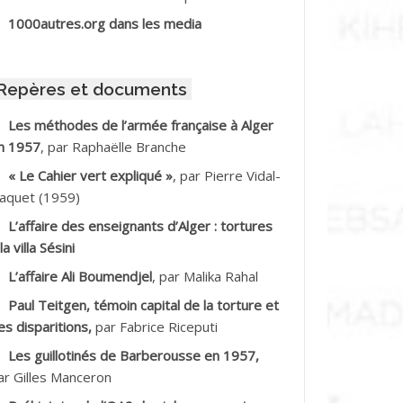
BIB Mohamed
1000autres.org dans les media
BID Mohamed
Repères et documents
BNOUN Salah
Les méthodes de l’armée française à Alger
n 1957
, par Raphaëlle Branche
CHACHE M.*
« Le Cahier vert expliqué »
, par Pierre Vidal-
CHLAF Ali
aquet (1959)
L’affaire des enseignants d’Alger : tortures
DALENE Tahar
la villa Sésini
L’affaire Ali Boumendjel
, par Malika Rahal
DALMI
Paul Teitgen, témoin capital de la torture et
DANE Ramdane *
es disparitions,
par Fabrice Riceputi
Les guillotinés de Barberousse en 1957,
DDAD
ar Gilles Manceron