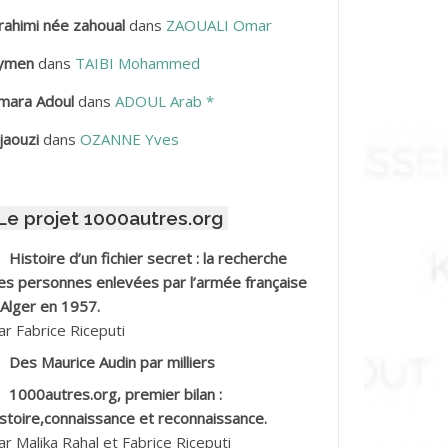
rahimi née zahoual
dans
ZAOUALI Omar
BDELLAZIZ Mohamed Hamoud*
ymen
dans
TAIBI Mohammed
BDELLI Mohamed
mara Adoul
dans
ADOUL Arab *
BDELLI Mohamed *
jaouzi
dans
OZANNE Yves
BDELMALEK Abdelaziz
Le projet 1000autres.org
BDELMOUMENE Ahmed
Histoire d’un fichier secret : la recherche
BDESMED Mohamed ben Kaddour
es personnes enlevées par l’armée française
 Alger en 1957.
BDESSELAMI Kouider
ar Fabrice Riceputi
Des Maurice Audin par milliers
BDESSLEM Ahmed dit le Coiffeur
1000autres.org, premier bilan :
istoire,connaissance et reconnaissance.
BDOUDOU
ar Malika Rahal et Fabrice Riceputi