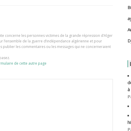
B
A
a
A
A
e site concerne les personnes victimes de la grande répression d’Alger
A
D
our l’ensemble de la guerre d’indépendance algérienne et pour
ons publier les commentaires ou les messages qui ne concerneraient
A
basez.
rmulaire de cette autre page
A
A
d
à
A
P
A
h
A
P