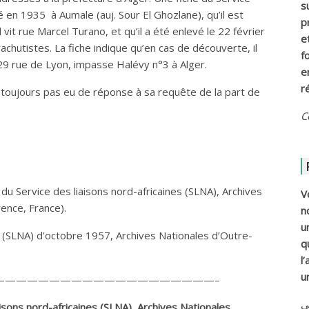
s
né en 1935 à Aumale (auj. Sour El Ghozlane), qu’il est
p
vit rue Marcel Turano, et qu’il a été enlevé le 22 février
e
achutistes. La fiche indique qu’en cas de découverte, il
f
9 rue de Lyon, impasse Halévy n°3 à Alger.
e
r
it toujours pas eu de réponse à sa requête de la part de
C
u Service des liaisons nord-africaines (SLNA), Archives
V
ence, France).
n
u
es (SLNA) d’octobre 1957, Archives Nationales d’Outre-
q
l
u
————————————————————–
ي
isons nord-africaines (SLNA), Archives Nationales