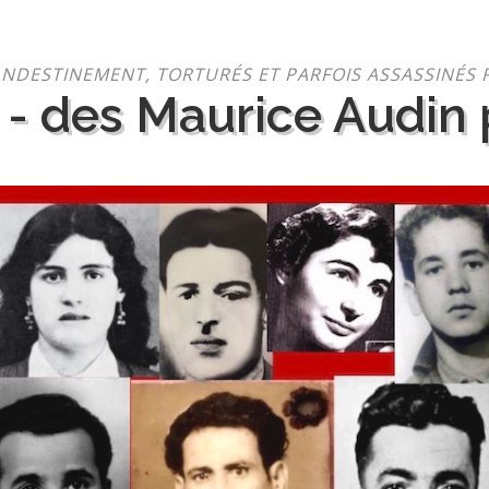
NDESTINEMENT, TORTURÉS ET PARFOIS ASSASSINÉS 
 - des Maurice Audin p