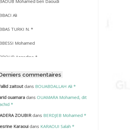
BAOUB Mohamed ben Daoudi
BBACI Ali
BBAS TURKI N. *
BBESSI Mohamed
BBOUR Azzedine *
BDAT Amar
Derniers commentaires
BDEDDAIM Hamid
allid zaitout
dans
BOUABDALLAH Ali *
arid ouamara
dans
OUAMARA Mohamed, dit
BDELAZIZ Mohamed
achid *
BDELHAFID Lakhdar
ADERA ZOUBIR
dans
BERDJEB Mohamed *
esrine Karaoui
dans
KARAOUI Salah *
BDELHOUHAB Haciba